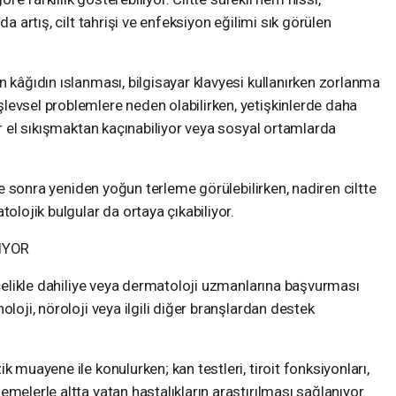
da artış, cilt tahrişi ve enfeksiyon eğilimi sık görülen
n kâğıdın ıslanması, bilgisayar klavyesi kullanırken zorlanma
levsel problemlere neden olabilirken, yetişkinlerde daha
er el sıkışmaktan kaçınabiliyor veya sosyal ortamlarda
üre sonra yeniden yoğun terleme görülebilirken, nadiren ciltte
tolojik bulgular da ortaya çıkabiliyor.
IYOR
öncelikle dahiliye veya dermatoloji uzmanlarına başvurması
oloji, nöroloji veya ilgili diğer branşlardan destek
k muayene ile konulurken; kan testleri, tiroit fonksiyonları,
melerle altta yatan hastalıkların araştırılması sağlanıyor.