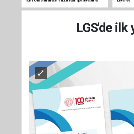
İçin Uluslararası İmza Kampanyasına
ziyaret
Destek
LGS'de ilk