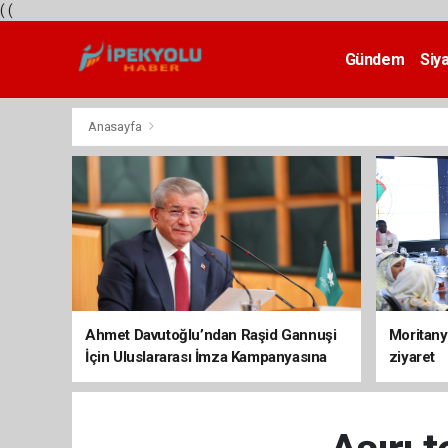
(
(
Gündem
Siy
Teknoloji
Anasayfa
Ahmet Davutoğlu’ndan Raşid Gannuşi
Moritany
İçin Uluslararası İmza Kampanyasına
ziyaret
Destek