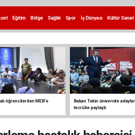
aset
Eğitim
Bölge
Sağlık
Spor
İş Dünyası
Kültür Sanat
alı öğrencilerden MEB'e
Bakan Tekin üniversite adaylar
tecrübe paylaştı