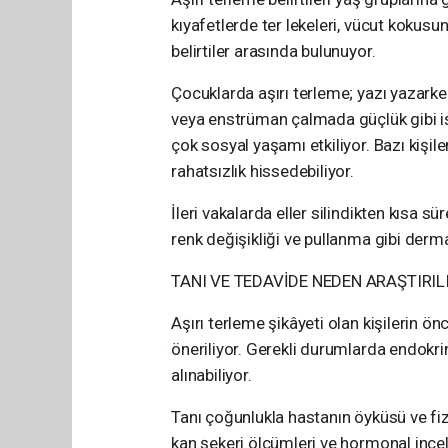
kıyafetlerde ter lekeleri, vücut kokusun
belirtiler arasında bulunuyor.
Çocuklarda aşırı terleme; yazı yazarke
veya enstrüman çalmada güçlük gibi iş
çok sosyal yaşamı etkiliyor. Bazı kişil
rahatsızlık hissedebiliyor.
İleri vakalarda eller silindikten kısa s
renk değişikliği ve pullanma gibi derma
TANI VE TEDAVİDE NEDEN ARAŞTIRIL
Aşırı terleme şikâyeti olan kişilerin 
öneriliyor. Gerekli durumlarda endokrin
alınabiliyor.
Tanı çoğunlukla hastanın öyküsü ve fizi
kan şekeri ölçümleri ve hormonal incele