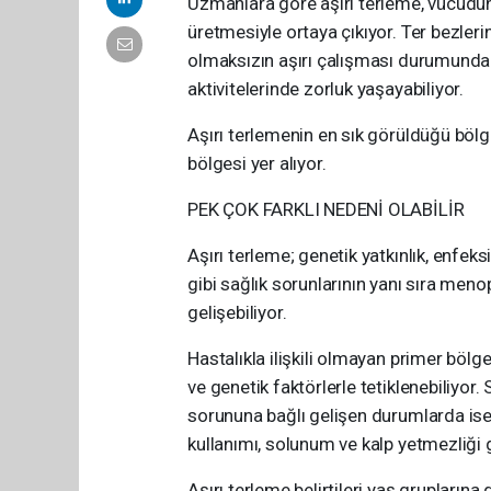
Uzmanlara göre aşırı terleme, vücudun
üretmesiyle ortaya çıkıyor. Ter bezleri
olmaksızın aşırı çalışması durumunda k
aktivitelerinde zorluk yaşayabiliyor.
Aşırı terlemenin en sık görüldüğü bölgel
bölgesi yer alıyor.
PEK ÇOK FARKLI NEDENİ OLABİLİR
Aşırı terleme; genetik yatkınlık, enfeksi
gibi sağlık sorunlarının yanı sıra men
gelişebiliyor.
Hastalıkla ilişkili olmayan primer bölges
ve genetik faktörlerle tetiklenebiliyor.
sorununa bağlı gelişen durumlarda ise di
kullanımı, solunum ve kalp yetmezliği gi
Aşırı terleme belirtileri yaş gruplarına g