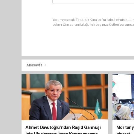
Yorum yazarak Topluluk Kuralları’nı kabul etmiş bulun
dolaylı tüm sorumluluğu tek başınıza üstleniyorsunuz
Anasayfa
Ahmet Davutoğlu’ndan Raşid Gannuşi
Moritany