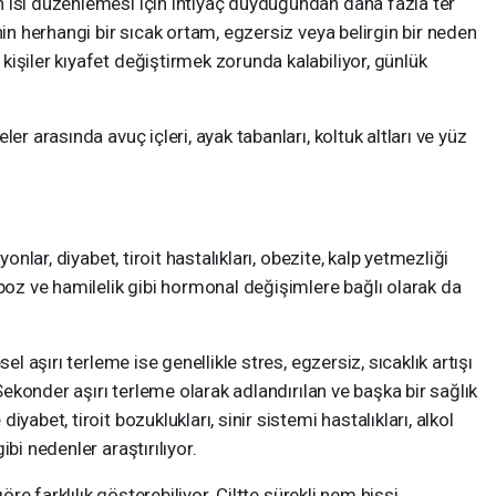
 ısı düzenlemesi için ihtiyaç duyduğundan daha fazla ter
nin herhangi bir sıcak ortam, egzersiz veya belirgin bir neden
işiler kıyafet değiştirmek zorunda kalabiliyor, günlük
er arasında avuç içleri, ayak tabanları, koltuk altları ve yüz
yonlar, diyabet, tiroit hastalıkları, obezite, kalp yetmezliği
opoz ve hamilelik gibi hormonal değişimlere bağlı olarak da
el aşırı terleme ise genellikle stres, egzersiz, sıcaklık artışı
 Sekonder aşırı terleme olarak adlandırılan ve başka bir sağlık
yabet, tiroit bozuklukları, sinir sistemi hastalıkları, alkol
bi nedenler araştırılıyor.
öre farklılık gösterebiliyor. Ciltte sürekli nem hissi,