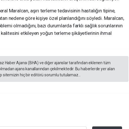
ral Maralcan, aşırı terleme tedavisinin hastalığın tipine,
atan nedene göre kişiye özel planlandığını söyledi. Maralcan,
oblemi olmadığını, bazı durumlarda farklı sağlık sorunlarının
m kalitesini etkileyen yoğun terleme şikâyetlerinin ihmal
yaz Haber Ajansı (BHA) ve diğer ajanslar tarafından eklenen tüm
 olmadan ajans kanallarından çekilmektedir. Bu haberlerde yer alan
 sitemizin hiç bir editörü sorumlu tutulamaz...