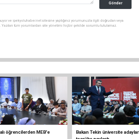
Gönder
uyor ve ipekyoluhaber.net sitesine yaptığınız yorumunuzla ilgili doğrudan veya
. Yazılan tüm yorumlardan site yönetimi hiçbir şekilde sorumlu tutulamaz.
alı öğrencilerden MEB'e
Bakan Tekin üniversite adaylar