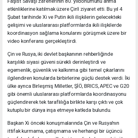
Faşist Savaşı zaferlerinin 80. yıldönümünü anma
etkinliklerine katılmak üzere Çin'i ziyaret etti. Bu yıl 4
Şubat tarihinde Xi ve Putin ikili ilişkilerin gelecekteki
gelişimi ve uluslararası platformlarda ikili ilişkilerde
koordinasyon sağlama konularını görüşmek üzere bir
video konferans gerçekleştirdi.
Çin ve Rusya, iki devlet başkanının rehberliğinde
karşılıklı siyasi güveni sürekli derinleştirdi ve
egemenlik, güvenlik ve kalkınma gibi temel çıkarlarını
ilgilendiren konularda birbirlerine güçlü destek verdi. İki
ülke ayrıca Birleşmiş Milletler, ŞİÖ, BRICS, APEC ve G20
gibi önemli uluslararası platformlarda koordinasyonu
güçlendirerek tek taraflılığa birlikte karşı çıktı ve çok
kutuplu bir dünya inşa etmeye katkıda bulundu.
Başkan Xi önceki konuşmalarında Çin ve Rusya'nın
ittifak kurmama, çatışmama ve herhangi bir üçüncü