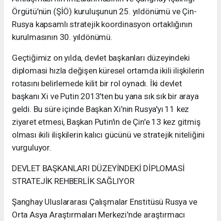
Örgütü'nün (ŞİÖ) kuruluşunun 25. yıldönümü ve Çin-
Rusya kapsamlı stratejik koordinasyon ortaklığının
kurulmasının 30. yıldönümü.
Geçtiğimiz on yılda, devlet başkanları düzeyindeki
diplomasi hızla değişen küresel ortamda ikili ilişkilerin
rotasını belirlemede kilit bir rol oynadı. İki devlet
başkanı Xi ve Putin 2013'ten bu yana sık sık bir araya
geldi. Bu süre içinde Başkan Xi'nin Rusya'yı 11 kez
ziyaret etmesi, Başkan Putin'in de Çin'e 13 kez gitmiş
olması ikili ilişkilerin kalıcı gücünü ve stratejik niteliğini
vurguluyor.
DEVLET BAŞKANLARI DÜZEYİNDEKİ DİPLOMASİ
STRATEJİK REHBERLİK SAĞLIYOR
Şanghay Uluslararası Çalışmalar Enstitüsü Rusya ve
Orta Asya Araştırmaları Merkezi'nde araştırmacı