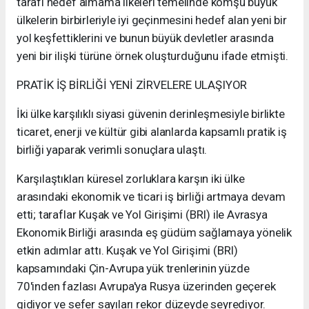
tarafı hedef almama ilkeleri temelinde komşu büyük
ülkelerin birbirleriyle iyi geçinmesini hedef alan yeni bir
yol keşfettiklerini ve bunun büyük devletler arasında
yeni bir ilişki türüne örnek oluşturduğunu ifade etmişti.
PRATİK İŞ BİRLİĞİ YENİ ZİRVELERE ULAŞIYOR
İki ülke karşılıklı siyasi güvenin derinleşmesiyle birlikte
ticaret, enerji ve kültür gibi alanlarda kapsamlı pratik iş
birliği yaparak verimli sonuçlara ulaştı.
Karşılaştıkları küresel zorluklara karşın iki ülke
arasındaki ekonomik ve ticari iş birliği artmaya devam
etti; taraflar Kuşak ve Yol Girişimi (BRI) ile Avrasya
Ekonomik Birliği arasında eş güdüm sağlamaya yönelik
etkin adımlar attı. Kuşak ve Yol Girişimi (BRI)
kapsamındaki Çin-Avrupa yük trenlerinin yüzde
70'inden fazlası Avrupa'ya Rusya üzerinden geçerek
gidiyor ve sefer sayıları rekor düzeyde seyrediyor.