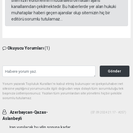
sitemizin editörlerinin müdahalesi olmadan ajans
kanallarından çekilmektedir. Bu haberlerde yer alan hukuki
muhataplar haberi geçen ajanslar olup sitemizin hiç bir
editörü sorumlu tutulamaz...
Okuyucu Yorumları
(1)
Gönder
Yorum yazarak Topluluk Kuralları’nı kabul etmiş bulunuyor ve ipekyoluhaber.net
sitesine yaptığınız yorumunuzla ilgili doğrudan veya dolaylı tüm sorumluluğu tek
başınıza üstleniyorsunuz. Yazılan tüm yorumlardan site yönetimi hiçbir şekilde
sorumlu tutulamaz.
Azerbaycan-Qazax-
(07.09.2024 21:17 - #257)
Aslanbeyli
Iran vurulacak bu yilin sonuna kadar...