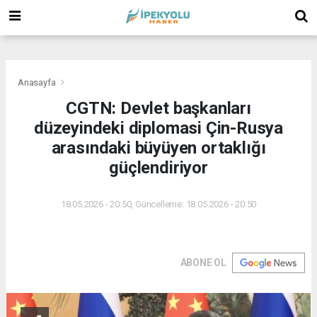
(
(
(
Anasayfa
CGTN: Devlet başkanları
düzeyindeki diplomasi Çin-Rusya
arasındaki büyüyen ortaklığı
güçlendiriyor
18.05.2026 - 20:50, Güncelleme: 18.05.2026 - 20:50
ABONE OL