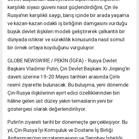
karşılıklı siyasi güveni nasıl güçlendirdiğini, Çin ile
Rusya'nın karşılıklı saygı, barış içinde bir arada yaşama
ve kazan-kazan odaklı iş birliğinin damgasını vurduğu
büyük devlet ilişkileri modeli geliştirerek çalkantılı bir
dünyada istikrar ve süreklilik konusunda nasıl somut
bir örnek ortaya koyduğunu vurguluyor.
GLOBE NEWSWIRE / PEKİN (İGFA) - Rusya Devlet
Başkanı Vladimir Putin, Çin Devlet Başkanı Xi Jinping'in
daveti üzerine 19-20 Mayıs tarihleri arasında Çin'e
resmî ziyarette bulunacak. Bu buluşma, yeni dönemde
Çin-Rusya ilişkilerinin ayırt edici özelliklerinden biri
hâline gelen üst düzey yakın temasların yeni bir
göstergesi olarak değerlendiriliyor.
Putin'in ziyareti tarihî bir dönemeçte gerçekleşiyor. Bu
yıl, Çin-Rusya İyi Komşuluk ve Dostane İş Birliği
Antlaşması'nın imzalanmasının ve Şanghay İşbirliği