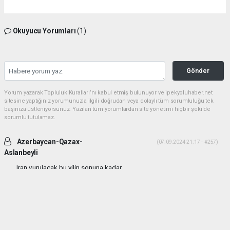
Okuyucu Yorumları
(1)
Gönder
Yorum yazarak Topluluk Kuralları’nı kabul etmiş bulunuyor ve ipekyoluhaber.net
sitesine yaptığınız yorumunuzla ilgili doğrudan veya dolaylı tüm sorumluluğu tek
başınıza üstleniyorsunuz. Yazılan tüm yorumlardan site yönetimi hiçbir şekilde
sorumlu tutulamaz.
Azerbaycan-Qazax-
(07.09.2024 21:17 - #257)
Aslanbeyli
Iran vurulacak bu yilin sonuna kadar...
Yorumu Yanıtla