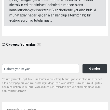
sitemizin editörlerinin müdahalesi olmadan ajans
kanallarından çekilmektedir. Bu haberlerde yer alan hukuki
muhataplar haberi geçen ajanslar olup sitemizin hiç bir
editörü sorumlu tutulamaz...
Okuyucu Yorumları
(0)
Gönder
Yorum yazarak Topluluk Kuralları’nı kabul etmiş bulunuyor ve ipekyoluhaber.net
sitesine yaptığınız yorumunuzla ilgili doğrudan veya dolaylı tüm sorumluluğu tek
başınıza üstleniyorsunuz. Yazılan tüm yorumlardan site yönetimi hiçbir şekilde
sorumlu tutulamaz.
Anasayfa
Gündem