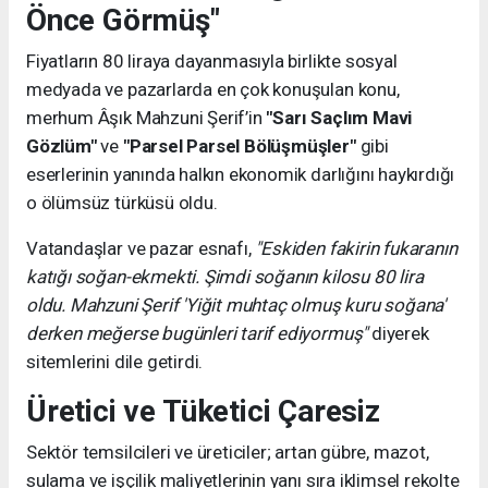
Önce Görmüş"
Fiyatların 80 liraya dayanmasıyla birlikte sosyal
medyada ve pazarlarda en çok konuşulan konu,
merhum Âşık Mahzuni Şerif’in
"Sarı Saçlım Mavi
Gözlüm"
ve
"Parsel Parsel Bölüşmüşler"
gibi
eserlerinin yanında halkın ekonomik darlığını haykırdığı
o ölümsüz türküsü oldu.
Vatandaşlar ve pazar esnafı,
"Eskiden fakirin fukaranın
katığı soğan-ekmekti. Şimdi soğanın kilosu 80 lira
oldu. Mahzuni Şerif 'Yiğit muhtaç olmuş kuru soğana'
derken meğerse bugünleri tarif ediyormuş"
diyerek
sitemlerini dile getirdi.
Üretici ve Tüketici Çaresiz
Sektör temsilcileri ve üreticiler; artan gübre, mazot,
sulama ve işçilik maliyetlerinin yanı sıra iklimsel rekolte