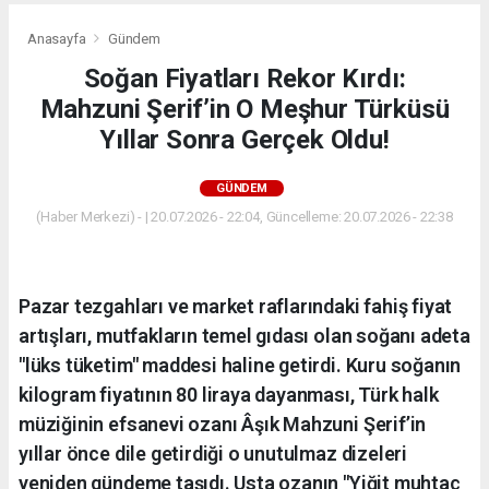
Anasayfa
Gündem
Soğan Fiyatları Rekor Kırdı:
Mahzuni Şerif’in O Meşhur Türküsü
Yıllar Sonra Gerçek Oldu!
GÜNDEM
(Haber Merkezi) - | 20.07.2026 - 22:04, Güncelleme: 20.07.2026 - 22:38
Pazar tezgahları ve market raflarındaki fahiş fiyat
artışları, mutfakların temel gıdası olan soğanı adeta
"lüks tüketim" maddesi haline getirdi. Kuru soğanın
kilogram fiyatının 80 liraya dayanması, Türk halk
müziğinin efsanevi ozanı Âşık Mahzuni Şerif’in
yıllar önce dile getirdiği o unutulmaz dizeleri
yeniden gündeme taşıdı. Usta ozanın "Yiğit muhtaç