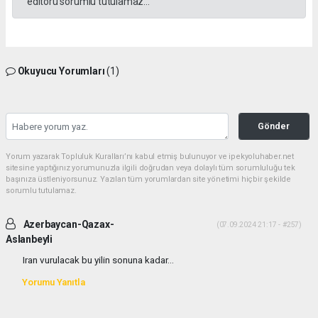
editörü sorumlu tutulamaz...
Okuyucu Yorumları
(1)
Gönder
Yorum yazarak Topluluk Kuralları’nı kabul etmiş bulunuyor ve ipekyoluhaber.net
sitesine yaptığınız yorumunuzla ilgili doğrudan veya dolaylı tüm sorumluluğu tek
başınıza üstleniyorsunuz. Yazılan tüm yorumlardan site yönetimi hiçbir şekilde
sorumlu tutulamaz.
Azerbaycan-Qazax-
(07.09.2024 21:17 - #257)
Aslanbeyli
Iran vurulacak bu yilin sonuna kadar...
Yorumu Yanıtla