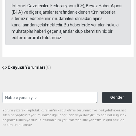
İnternet Gazetecileri Federasyonu (İGF), Beyaz Haber Ajansı
(BHA) ve diğer ajanslar tarafından eklenen tüm haberler,
sitemizin editörlerinin müdahalesi olmadan ajans
kanallarından çekilmektedir. Bu haberlerde yer alan hukuki
muhataplar haberi geçen ajanslar olup sitemizin hiç bir
editörü sorumlu tutulamaz...
Okuyucu Yorumları
(0)
Gönder
Yorum yazarak Topluluk Kuralları’nı kabul etmiş bulunuyor ve ipekyoluhaber.net
sitesine yaptığınız yorumunuzla ilgili doğrudan veya dolaylı tüm sorumluluğu tek
başınıza üstleniyorsunuz. Yazılan tüm yorumlardan site yönetimi hiçbir şekilde
sorumlu tutulamaz.