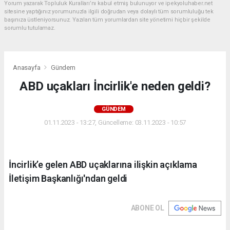
Yorum yazarak Topluluk Kuralları’nı kabul etmiş bulunuyor ve ipekyoluhaber.net
sitesine yaptığınız yorumunuzla ilgili doğrudan veya dolaylı tüm sorumluluğu tek
başınıza üstleniyorsunuz. Yazılan tüm yorumlardan site yönetimi hiçbir şekilde
sorumlu tutulamaz.
Anasayfa
Gündem
ABD uçakları İncirlik'e neden geldi?
GÜNDEM
01.11.2023 - 13:27, Güncelleme: 03.11.2023 - 10:57
İncirlik’e gelen ABD uçaklarına ilişkin açıklama
İletişim Başkanlığı'ndan geldi
ABONE OL