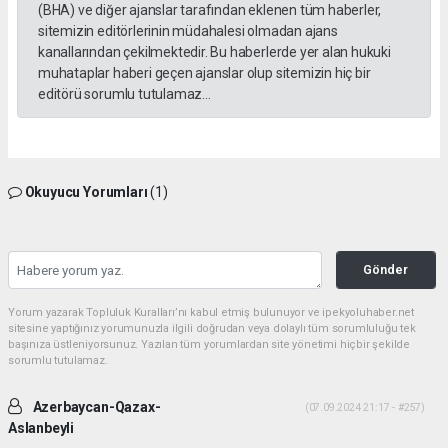
(BHA) ve diğer ajanslar tarafından eklenen tüm haberler,
sitemizin editörlerinin müdahalesi olmadan ajans
kanallarından çekilmektedir. Bu haberlerde yer alan hukuki
muhataplar haberi geçen ajanslar olup sitemizin hiç bir
editörü sorumlu tutulamaz...
Okuyucu Yorumları
(1)
Gönder
Yorum yazarak Topluluk Kuralları’nı kabul etmiş bulunuyor ve ipekyoluhaber.net
sitesine yaptığınız yorumunuzla ilgili doğrudan veya dolaylı tüm sorumluluğu tek
başınıza üstleniyorsunuz. Yazılan tüm yorumlardan site yönetimi hiçbir şekilde
sorumlu tutulamaz.
Azerbaycan-Qazax-
(07.09.2024 21:17 - #257)
Aslanbeyli