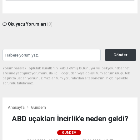
Okuyucu Yorumları
(0)
Gönder
Yorum yazarak Topluluk Kuralları’nı kabul etmiş bulunuyor ve ipekyoluhaber.net
sitesine yaptığınız yorumunuzla ilgili doğrudan veya dolaylı tüm sorumluluğu tek
başınıza üstleniyorsunuz. Yazılan tüm yorumlardan site yönetimi hiçbir şekilde
sorumlu tutulamaz.
Anasayfa
Gündem
ABD uçakları İncirlik'e neden geldi?
GÜNDEM