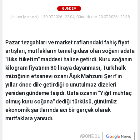
GÜNDEM
(Haber Merkezi) - | 20.07.2026 - 22:04, Güncelleme: 20.07.2026 - 22:38
Pazar tezgahları ve market raflarındaki fahiş fiyat
artışları, mutfakların temel gıdası olan soğanı adeta
"lüks tüketim" maddesi haline getirdi. Kuru soğanın
kilogram fiyatının 80 liraya dayanması, Türk halk
müziğinin efsanevi ozanı Âşık Mahzuni Şerif’in
yıllar önce dile getirdiği o unutulmaz dizeleri
yeniden gündeme taşıdı. Usta ozanın "Yiğit muhtaç
olmuş kuru soğana" dediği türküsü, günümüz
ekonomik şartlarında acı bir gerçek olarak
mutfaklara yansıdı.
ABONE OL