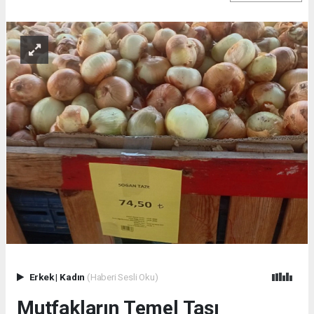
Erkek
|
Kadın
(Haberi Sesli Oku)
Mutfakların Temel Taşı