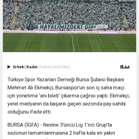
Erkek
|
Kadın
(Haberi Sesli Oku)
Türkiye Spor Yazarları Derneği Bursa Şubesi Başkanı
Mehmet Ali Ekmekçi, Bursaspor’un son iç saha maçı
için yönetime ‘anı bileti’ çıkarma çağrısı yaptı. Ekmekçi,
yerel medyanın da başarılı geçen sezonda pay sahibi
olduğunu ifade etti.
BURSA (İGFA) - Nesine 3’üncü Lig 1’nci Grup’ta
sezonun tamamlanmasına 2 hafta kala en yakın