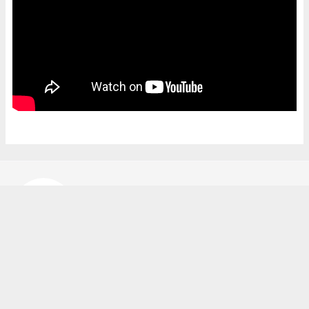
Bekir Karakuş
bekir@ipekyoluhaber.net
Okuyucu Yorumları
(0)