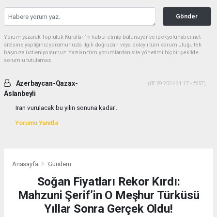
Gönder
Yorum yazarak Topluluk Kuralları’nı kabul etmiş bulunuyor ve ipekyoluhaber.net
sitesine yaptığınız yorumunuzla ilgili doğrudan veya dolaylı tüm sorumluluğu tek
başınıza üstleniyorsunuz. Yazılan tüm yorumlardan site yönetimi hiçbir şekilde
sorumlu tutulamaz.
Azerbaycan-Qazax-
(07.09.2024 21:17 - #257)
Aslanbeyli
Iran vurulacak bu yilin sonuna kadar...
Yorumu Yanıtla
Anasayfa
Gündem
Soğan Fiyatları Rekor Kırdı:
Mahzuni Şerif’in O Meşhur Türküsü
Yıllar Sonra Gerçek Oldu!