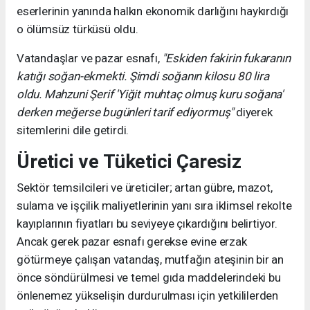
eserlerinin yanında halkın ekonomik darlığını haykırdığı
o ölümsüz türküsü oldu.
Vatandaşlar ve pazar esnafı,
"Eskiden fakirin fukaranın
katığı soğan-ekmekti. Şimdi soğanın kilosu 80 lira
oldu. Mahzuni Şerif 'Yiğit muhtaç olmuş kuru soğana'
derken meğerse bugünleri tarif ediyormuş"
diyerek
sitemlerini dile getirdi.
Üretici ve Tüketici Çaresiz
Sektör temsilcileri ve üreticiler; artan gübre, mazot,
sulama ve işçilik maliyetlerinin yanı sıra iklimsel rekolte
kayıplarının fiyatları bu seviyeye çıkardığını belirtiyor.
Ancak gerek pazar esnafı gerekse evine erzak
götürmeye çalışan vatandaş, mutfağın ateşinin bir an
önce söndürülmesi ve temel gıda maddelerindeki bu
önlenemez yükselişin durdurulması için yetkililerden