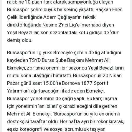
rakibine 10 puan fark atarak şampiyonluğa ulaşan
Bursaspor şehre büyük bir sevinç yaşattı. Başkan Enes
Çelik liderliğinde Adem Çağlayan’ın teknik
direktörlüğünde Nesine 2’nci Lig’e ‘merhaba’ diyen
Yeşil Beyazlılar, son sezonlardaki kötü gidişe de ‘dur’
demiş oldu.
Bursaspor’un lig yükselmesiyle şehrin de lig atladığını
kaydeden TSYD Bursa Şube Başkanı Mehmet Ali
Ekmekçi, zor ama önemli bir sezonda Yeşil Beyazlıların
mutlu sona ulaştığını hatırlattı. Bursaspor’un 20 Nisan
Pazar günü saat 15.00’te Bornova 1877 Sportif
Yatırımlar’ı ağırlayacağını ifade eden Ekmekçi,
Bursaspor yönetimine de çağrı yaptı. Bu karşılaşma
için yönetimin ‘anı bileti’ çıkarabileceğini dile getiren
Mehmet Ali Ekmekçi, “Bursaspor’un bu yılki en önemli
destekçisi taraftar oldu. Her hafta ayrı bir rekor kırarak,
eşsiz koreografi ve sosyal sorumluluk taşıyan