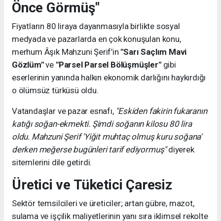
Önce Görmüş"
Fiyatların 80 liraya dayanmasıyla birlikte sosyal
medyada ve pazarlarda en çok konuşulan konu,
merhum Âşık Mahzuni Şerif’in
"Sarı Saçlım Mavi
Gözlüm"
ve
"Parsel Parsel Bölüşmüşler"
gibi
eserlerinin yanında halkın ekonomik darlığını haykırdığı
o ölümsüz türküsü oldu.
Vatandaşlar ve pazar esnafı,
"Eskiden fakirin fukaranın
katığı soğan-ekmekti. Şimdi soğanın kilosu 80 lira
oldu. Mahzuni Şerif 'Yiğit muhtaç olmuş kuru soğana'
derken meğerse bugünleri tarif ediyormuş"
diyerek
sitemlerini dile getirdi.
Üretici ve Tüketici Çaresiz
Sektör temsilcileri ve üreticiler; artan gübre, mazot,
sulama ve işçilik maliyetlerinin yanı sıra iklimsel rekolte