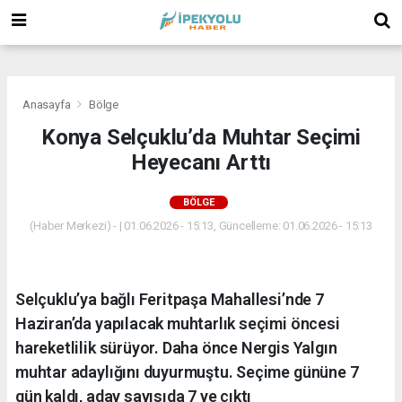
(
(
(
Anasayfa
Bölge
Konya Selçuklu’da Muhtar Seçimi
Heyecanı Arttı
BÖLGE
(Haber Merkezi) - | 01.06.2026 - 15:13, Güncelleme: 01.06.2026 - 15:13
Selçuklu’ya bağlı Feritpaşa Mahallesi’nde 7
Haziran’da yapılacak muhtarlık seçimi öncesi
hareketlilik sürüyor. Daha önce Nergis Yalgın
muhtar adaylığını duyurmuştu. Seçime gününe 7
gün kaldı, aday sayısıda 7 ye çıktı