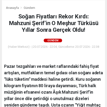
Anasayfa
Gündem
Soğan Fiyatları Rekor Kırdı:
Mahzuni Şerif’in O Meşhur Türküsü
Yıllar Sonra Gerçek Oldu!
GÜNDEM
(Haber Merkezi) - | 20.07.2026 - 22:04, Güncelleme: 20.07.2026 - 22:38
Pazar tezgahları ve market raflarındaki fahiş fiyat
artışları, mutfakların temel gıdası olan soğanı adeta
"lüks tüketim" maddesi haline getirdi. Kuru soğanın
kilogram fiyatının 80 liraya dayanması, Türk halk
müziğinin efsanevi ozanı Âşık Mahzuni Şerif’in
yıllar önce dile getirdiği o unutulmaz dizeleri
yeniden gündeme taşıdı. Usta ozanın "Yiğit muhtaç