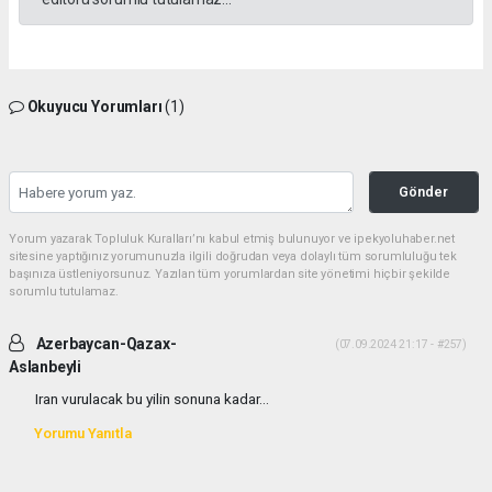
Okuyucu Yorumları
(1)
Gönder
Yorum yazarak Topluluk Kuralları’nı kabul etmiş bulunuyor ve ipekyoluhaber.net
sitesine yaptığınız yorumunuzla ilgili doğrudan veya dolaylı tüm sorumluluğu tek
başınıza üstleniyorsunuz. Yazılan tüm yorumlardan site yönetimi hiçbir şekilde
sorumlu tutulamaz.
Azerbaycan-Qazax-
(07.09.2024 21:17 - #257)
Aslanbeyli
Iran vurulacak bu yilin sonuna kadar...
Yorumu Yanıtla