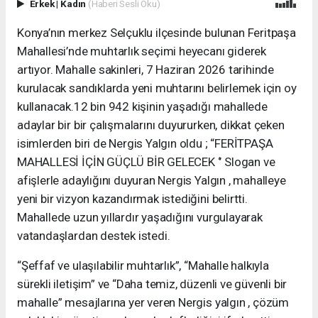
Erkek
|
Kadın
(Haberi Sesli Oku)
Konya’nın merkez Selçuklu ilçesinde bulunan Feritpaşa
Mahallesi’nde muhtarlık seçimi heyecanı giderek
artıyor. Mahalle sakinleri, 7 Haziran 2026 tarihinde
kurulacak sandıklarda yeni muhtarını belirlemek için oy
kullanacak.12 bin 942 kişinin yaşadığı mahallede
adaylar bir bir çalışmalarını duyururken, dikkat çeken
isimlerden biri de Nergis Yalgın oldu ; “FERİTPAŞA
MAHALLESİ İÇİN GÜÇLÜ BİR GELECEK ‘’ Slogan ve
afişlerle adaylığını duyuran Nergis Yalgın , mahalleye
yeni bir vizyon kazandırmak istediğini belirtti.
Mahallede uzun yıllardır yaşadığını vurgulayarak
vatandaşlardan destek istedi.
“Şeffaf ve ulaşılabilir muhtarlık”, “Mahalle halkıyla
sürekli iletişim” ve “Daha temiz, düzenli ve güvenli bir
mahalle” mesajlarına yer veren Nergis yalgın , çözüm