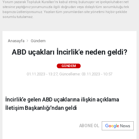
Yorum yazarak Topluluk Kuralları’nı kabul etmiş bulunuyor ve ipekyoluhaber.net
sitesine yaptığınız yorumunuzla ilgili doğrudan veya dolaylı tüm sorumluluğu tek
başınıza üstleniyorsunuz. Yazılan tüm yorumlardan site yönetimi hiçbir şekilde
sorumlu tutulamaz.
Anasayfa
Gündem
ABD uçakları İncirlik'e neden geldi?
GÜNDEM
01.11.2023 - 13:27, Güncelleme: 03.11.2023 - 10:57
İncirlik’e gelen ABD uçaklarına ilişkin açıklama
İletişim Başkanlığı'ndan geldi
ABONE OL