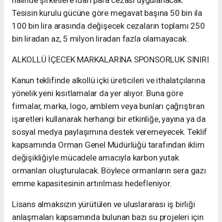
halinde şirketlere idari para cezası uygulanacak.
Tesisin kurulu gücüne göre megavat başına 50 bin ila
100 bin lira arasında değişecek cezaların toplamı 250
bin liradan az, 5 milyon liradan fazla olamayacak.
ALKOLLÜ İÇECEK MARKALARINA SPONSORLUK SINIRI
Kanun teklifinde alkollü içki üreticileri ve ithalatçılarına
yönelik yeni kısıtlamalar da yer alıyor. Buna göre
firmalar, marka, logo, amblem veya bunları çağrıştıran
işaretleri kullanarak herhangi bir etkinliğe, yayına ya da
sosyal medya paylaşımına destek veremeyecek. Teklif
kapsamında Orman Genel Müdürlüğü tarafından iklim
değişikliğiyle mücadele amacıyla karbon yutak
ormanları oluşturulacak. Böylece ormanların sera gazı
emme kapasitesinin artırılması hedefleniyor.
Lisans almaksızın yürütülen ve uluslararası iş birliği
anlaşmaları kapsamında bulunan bazı su projeleri için