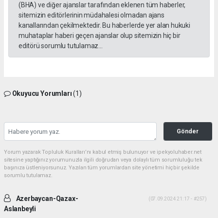
(BHA) ve diğer ajanslar tarafından eklenen tüm haberler,
sitemizin editörlerinin müdahalesi olmadan ajans
kanallarından çekilmektedir. Bu haberlerde yer alan hukuki
muhataplar haberi geçen ajanslar olup sitemizin hiç bir
editörü sorumlu tutulamaz...
Okuyucu Yorumları
(1)
Gönder
Yorum yazarak Topluluk Kuralları’nı kabul etmiş bulunuyor ve ipekyoluhaber.net
sitesine yaptığınız yorumunuzla ilgili doğrudan veya dolaylı tüm sorumluluğu tek
başınıza üstleniyorsunuz. Yazılan tüm yorumlardan site yönetimi hiçbir şekilde
sorumlu tutulamaz.
Azerbaycan-Qazax-
(07.09.2024 21:17 - #257)
Aslanbeyli