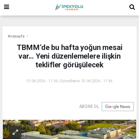
(
(
(
Anasayfa
TBMM’de bu hafta yoğun mesai
var... Yeni düzenlemelere ilişkin
teklifler görüşülecek
01.06.2026 - 11:36, Güncelleme: 01.06.2026 - 11:36
ABONE OL