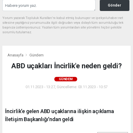
Gönder
Yorum yazarak Topluluk Kuralları’nı kabul etmiş bulunuyor ve ipekyoluhaber.net
sitesine yaptığınız yorumunuzla ilgili doğrudan veya dolaylı tüm sorumluluğu tek
başınıza üstleniyorsunuz. Yazılan tüm yorumlardan site yönetimi hiçbir şekilde
sorumlu tutulamaz.
Anasayfa
Gündem
ABD uçakları İncirlik'e neden geldi?
GÜNDEM
01.11.2023 - 13:27, Güncelleme: 03.11.2023 - 10:57
İncirlik’e gelen ABD uçaklarına ilişkin açıklama
İletişim Başkanlığı'ndan geldi