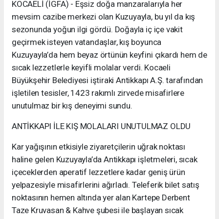
KOCAELİ (İGFA) - Eşsiz doğa manzaralarıyla her
mevsim cazibe merkezi olan Kuzuyayla, bu yıl da kış
sezonunda yoğun ilgi gördü. Doğayla iç içe vakit
geçirmek isteyen vatandaşlar, kış boyunca
Kuzuyayla’da hem beyaz örtünün keyfini çıkardı hem de
sıcak lezzetlerle keyifli molalar verdi. Kocaeli
Büyükşehir Belediyesi iştiraki Antikkapı A.Ş. tarafından
işletilen tesisler, 1423 rakımlı zirvede misafirlere
unutulmaz bir kış deneyimi sundu.
ANTİKKAPI İLE KIŞ MOLALARI UNUTULMAZ OLDU
Kar yağışının etkisiyle ziyaretçilerin uğrak noktası
haline gelen Kuzuyayla’da Antikkapı işletmeleri, sıcak
içeceklerden aperatif lezzetlere kadar geniş ürün
yelpazesiyle misafirlerini ağırladı. Teleferik bilet satış
noktasının hemen altında yer alan Kartepe Derbent
Taze Kruvasan & Kahve şubesi ile başlayan sıcak