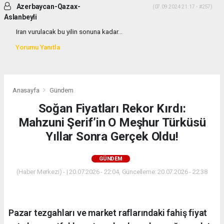
Azerbaycan-Qazax-
(07.09.2024 21:17 - #257)
Aslanbeyli
Iran vurulacak bu yilin sonuna kadar...
Yorumu Yanıtla
Anasayfa
Gündem
Soğan Fiyatları Rekor Kırdı:
Mahzuni Şerif’in O Meşhur Türküsü
Yıllar Sonra Gerçek Oldu!
GÜNDEM
(Haber Merkezi) - | 20.07.2026 - 22:04, Güncelleme: 20.07.2026 - 22:38
Pazar tezgahları ve market raflarındaki fahiş fiyat