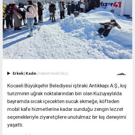
Erkek
|
Kadın
(Haberi Sesli Oku)
Kocaeli Büyükşehir Belediyesi iştiraki Antikkapı A.Ş., kış
turizminin uğrak noktalarından biri olan Kuzuyayla’da
bayramda sıcak içecekten sucuk ekmeğe, köfteden
mobil kafe hizmetlerine kadar sunduğu zengin lezzet
seçenekleriyle ziyaretçilere unutulmaz bir kış deneyimi
yaşattı.