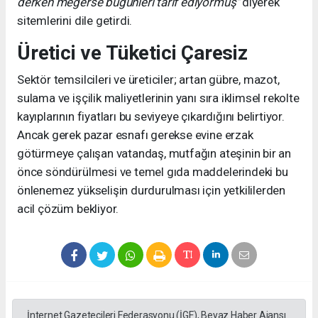
derken meğerse bugünleri tarif ediyormuş"
diyerek
sitemlerini dile getirdi.
Üretici ve Tüketici Çaresiz
Sektör temsilcileri ve üreticiler; artan gübre, mazot,
sulama ve işçilik maliyetlerinin yanı sıra iklimsel rekolte
kayıplarının fiyatları bu seviyeye çıkardığını belirtiyor.
Ancak gerek pazar esnafı gerekse evine erzak
götürmeye çalışan vatandaş, mutfağın ateşinin bir an
önce söndürülmesi ve temel gıda maddelerindeki bu
önlenemez yükselişin durdurulması için yetkililerden
acil çözüm bekliyor.
İnternet Gazetecileri Federasyonu (İGF), Beyaz Haber Ajansı