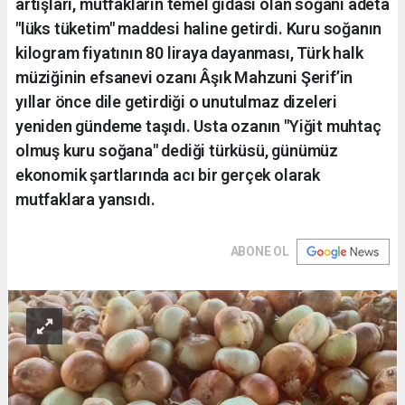
artışları, mutfakların temel gıdası olan soğanı adeta
"lüks tüketim" maddesi haline getirdi. Kuru soğanın
kilogram fiyatının 80 liraya dayanması, Türk halk
müziğinin efsanevi ozanı Âşık Mahzuni Şerif’in
yıllar önce dile getirdiği o unutulmaz dizeleri
yeniden gündeme taşıdı. Usta ozanın "Yiğit muhtaç
olmuş kuru soğana" dediği türküsü, günümüz
ekonomik şartlarında acı bir gerçek olarak
mutfaklara yansıdı.
ABONE OL