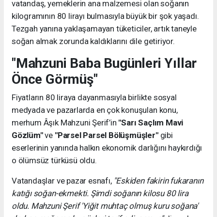
vatandaş, yemeklerin ana malzemesi olan soğanın
kilogramının 80 lirayı bulmasıyla büyük bir şok yaşadı.
Tezgah yanına yaklaşamayan tüketiciler, artık taneyle
soğan almak zorunda kaldıklarını dile getiriyor.
"Mahzuni Baba Bugünleri Yıllar
Önce Görmüş"
Fiyatların 80 liraya dayanmasıyla birlikte sosyal
medyada ve pazarlarda en çok konuşulan konu,
merhum Âşık Mahzuni Şerif’in
"Sarı Saçlım Mavi
Gözlüm"
ve
"Parsel Parsel Bölüşmüşler"
gibi
eserlerinin yanında halkın ekonomik darlığını haykırdığı
o ölümsüz türküsü oldu.
Vatandaşlar ve pazar esnafı,
"Eskiden fakirin fukaranın
katığı soğan-ekmekti. Şimdi soğanın kilosu 80 lira
oldu. Mahzuni Şerif 'Yiğit muhtaç olmuş kuru soğana'