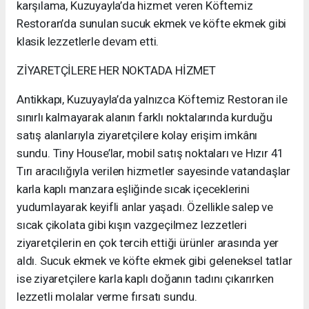
karşılama, Kuzuyayla’da hizmet veren Köftemiz
Restoran’da sunulan sucuk ekmek ve köfte ekmek gibi
klasik lezzetlerle devam etti.
ZİYARETÇİLERE HER NOKTADA HİZMET
Antikkapı, Kuzuyayla’da yalnızca Köftemiz Restoran ile
sınırlı kalmayarak alanın farklı noktalarında kurduğu
satış alanlarıyla ziyaretçilere kolay erişim imkânı
sundu. Tiny House’lar, mobil satış noktaları ve Hızır 41
Tırı aracılığıyla verilen hizmetler sayesinde vatandaşlar
karla kaplı manzara eşliğinde sıcak içeceklerini
yudumlayarak keyifli anlar yaşadı. Özellikle salep ve
sıcak çikolata gibi kışın vazgeçilmez lezzetleri
ziyaretçilerin en çok tercih ettiği ürünler arasında yer
aldı. Sucuk ekmek ve köfte ekmek gibi geleneksel tatlar
ise ziyaretçilere karla kaplı doğanın tadını çıkarırken
lezzetli molalar verme fırsatı sundu.