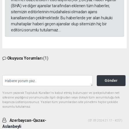
(BHA) ve diğer ajanslar tarafından eklenen tüm haberler,
sitemizin editörlerinin müdahalesi olmadan ajans
kanallarından çekilmektedir. Bu haberlerde yer alan hukuki
muhataplar haberi geçen ajanslar olup sitemizin hiç bir
editörü sorumlu tutulamaz...
Okuyucu Yorumları
(1)
Gönder
Yorum yazarak Topluluk Kuralları’nı kabul etmiş bulunuyor ve ipekyoluhaber.net
sitesine yaptığınız yorumunuzla ilgili doğrudan veya dolaylı tüm sorumluluğu tek
başınıza üstleniyorsunuz. Yazılan tüm yorumlardan site yönetimi hiçbir şekilde
sorumlu tutulamaz.
Azerbaycan-Qazax-
(07.09.2024 21:17 - #257)
Aslanbeyli