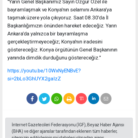
"Yarın Genel Başkanımız Sayın Özgür Özel ile
bayramlaşmak ve Konya’nın selamını Ankara’ya
taşımak üzere yola çıkıyoruz. Saat 08.30’da İl
Başkanlığımızın önünden hareket edeceğiz. Yarın
Ankara’da yalnızca bir bayramlaşma
gerçekleştirmeyeceğiz; Konya’nın iradesini
göstereceğiz. Konya örgütünün Genel Başkanının
yanında dimdik durduğunu göstereceğiz."
https://youtu.be/10WxNyENBvE?
si=2bLo3GhUYX2gaIzZ
İnternet Gazetecileri Federasyonu (İGF), Beyaz Haber Ajansı
(BHA) ve diğer ajanslar tarafından eklenen tüm haberler,
sitemizin editörlerinin müdahalesi olmadan ajans