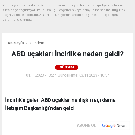
Yorum yazarak Topluluk Kuralları’nı kabul etmiş bulunuyor ve ipekyoluhaber.net
sitesine yaptığınız yorumunuzla ilgili doğrudan veya dolaylı tüm sorumluluğu tek
başınıza üstleniyorsunuz. Yazılan tüm yorumlardan site yönetimi hiçbir şekilde
sorumlu tutulamaz.
Anasayfa
Gündem
ABD uçakları İncirlik'e neden geldi?
GÜNDEM
01.11.2023 - 13:27, Güncelleme: 03.11.2023 - 10:57
İncirlik’e gelen ABD uçaklarına ilişkin açıklama
İletişim Başkanlığı'ndan geldi
ABONE OL