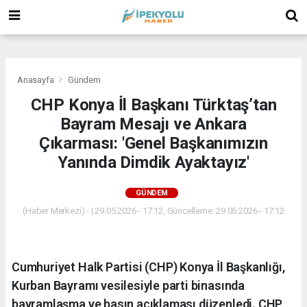
(
(
(
Anasayfa
Gündem
CHP Konya İl Başkanı Türktaş’tan
Bayram Mesajı ve Ankara
Çıkarması: 'Genel Başkanımızın
Yanında Dimdik Ayaktayız'
GÜNDEM
(Haber Merkezi) - | 29.05.2026 - 17:12, Güncelleme: 29.05.2026 - 17:12
Cumhuriyet Halk Partisi (CHP) Konya İl Başkanlığı,
Kurban Bayramı vesilesiyle parti binasında
bayramlaşma ve basın açıklaması düzenledi. CHP