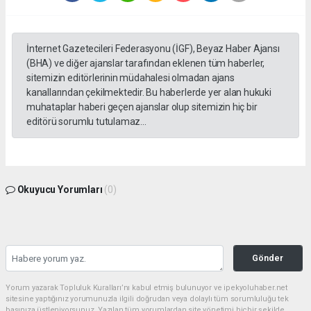
İnternet Gazetecileri Federasyonu (İGF), Beyaz Haber Ajansı
(BHA) ve diğer ajanslar tarafından eklenen tüm haberler,
sitemizin editörlerinin müdahalesi olmadan ajans
kanallarından çekilmektedir. Bu haberlerde yer alan hukuki
muhataplar haberi geçen ajanslar olup sitemizin hiç bir
editörü sorumlu tutulamaz...
Okuyucu Yorumları
(0)
Gönder
Yorum yazarak Topluluk Kuralları’nı kabul etmiş bulunuyor ve ipekyoluhaber.net
sitesine yaptığınız yorumunuzla ilgili doğrudan veya dolaylı tüm sorumluluğu tek
başınıza üstleniyorsunuz. Yazılan tüm yorumlardan site yönetimi hiçbir şekilde