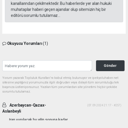
kanallarından çekilmektedir. Bu haberlerde yer alan hukuki
muhataplar haberi geçen ajanslar olup sitemizin hiç bir
editörü sorumlu tutulamaz...
Okuyucu Yorumları
(1)
Gönder
Yorum yazarak Topluluk Kuralları’nı kabul etmiş bulunuyor ve ipekyoluhaber.net
sitesine yaptığınız yorumunuzla ilgili doğrudan veya dolaylı tüm sorumluluğu tek
başınıza üstleniyorsunuz. Yazılan tüm yorumlardan site yönetimi hiçbir şekilde
sorumlu tutulamaz.
Azerbaycan-Qazax-
(07.09.2024 21:17 - #257)
Aslanbeyli
Iran vurulacak bu yilin sonuna kadar...