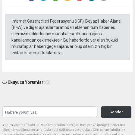
İnternet Gazetecileri Federasyonu (İGF), Beyaz Haber Ajansı
(BHA) ve diğer ajanslar tarafından eklenen tüm haberler,
sitemizin editörlerinin müdahalesi olmadan ajans
kanallarından çekilmektedir. Bu haberlerde yer alan hukuki
muhataplar haberi geçen ajanslar olup sitemizin hiç bir
editörü sorumlu tutulamaz...
Okuyucu Yorumları
(0)
Gönder
Yorum yazarak Topluluk Kuralları’nı kabul etmiş bulunuyor ve ipekyoluhaber.net
sitesine yaptığınız yorumunuzla ilgili doğrudan veya dolaylı tüm sorumluluğu tek
başınıza üstleniyorsunuz. Yazılan tüm yorumlardan site yönetimi hiçbir şekilde