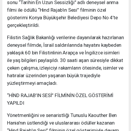
sonu “Tarihin En Uzun Sessizliği” adlı deneysel anma
filmi ile ödüllü “Hind Rajab’ın Sesi” filminin özel
gösterimi Konya Büyükşehir Belediyesi Depo No 4’te
gerçekleştirildi.
Filistin Sağlık Bakanlığı verilerine dayanılarak hazırlanan
deneysel filmde, İsrail saldırılarında hayatını kaybeden
yaklaşık 60 bin Filistinlinin Arapça ve İngilizce isimleri
ile yaş bilgileri paylaşıldı. 30 saati aşan süresiyle dikkat
çeken çalışma, izleyiciyi rakamların ötesinde, isimler ve
hatıralar üzerinden yaşanan büyük trajediyle
yüzleştirmeyi amaçladı.
“HİND RAJAB’IN SESİ” FİLMİNİN ÖZEL GÖSTERİMİ
YAPILDI
Yönetmenliğini ve senaristliği Tunuslu Kaouther Ben
Hania'nın üstlendiği ve uluslararası ödüller kazanan
“Hind Rajab’ın Sesi” filminin özel gösterimiyle devam