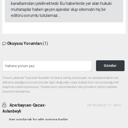
kanallarından çekilmektedir. Bu haberlerde yer alan hukuki
muhataplar haberi geçen ajanslar olup sitemizin hiç bir
editörü sorumlu tutulamaz...
Okuyucu Yorumları
(1)
Gönder
Yorum yazarak Topluluk Kuralları’nı kabul etmiş bulunuyor ve ipekyoluhaber.net
sitesine yaptığınız yorumunuzla ilgili doğrudan veya dolaylı tüm sorumluluğu tek
başınıza üstleniyorsunuz. Yazılan tüm yorumlardan site yönetimi hiçbir şekilde
sorumlu tutulamaz.
Azerbaycan-Qazax-
(07.09.2024 21:17 - #257)
Aslanbeyli
Iran vurulacak bu yilin sonuna kadar...