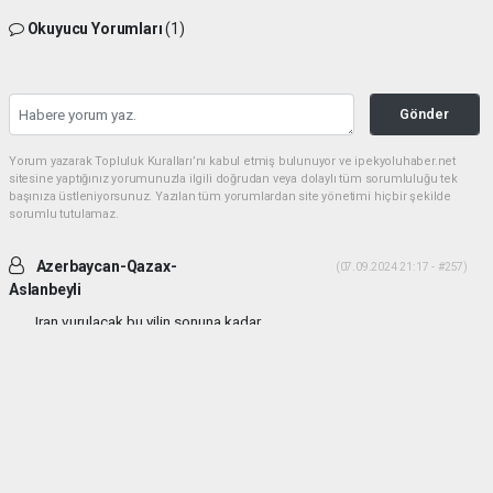
Okuyucu Yorumları
(1)
Gönder
Yorum yazarak Topluluk Kuralları’nı kabul etmiş bulunuyor ve ipekyoluhaber.net
sitesine yaptığınız yorumunuzla ilgili doğrudan veya dolaylı tüm sorumluluğu tek
başınıza üstleniyorsunuz. Yazılan tüm yorumlardan site yönetimi hiçbir şekilde
sorumlu tutulamaz.
Azerbaycan-Qazax-
(07.09.2024 21:17 - #257)
Aslanbeyli
Iran vurulacak bu yilin sonuna kadar...
Yorumu Yanıtla