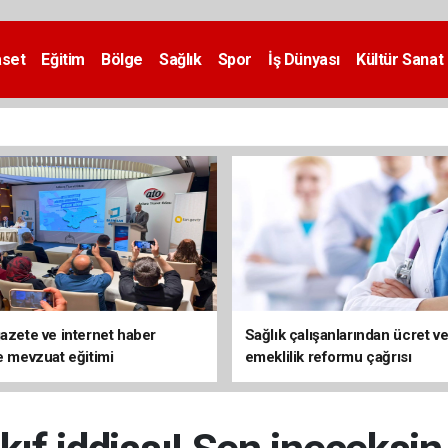
aset
Eğitim
Bölge
Sağlık
Spor
İş Dünyası
Kültür Sanat
gazete ve internet haber
Sağlık çalışanlarından ücret v
ne mevzuat eğitimi
emeklilik reformu çağrısı