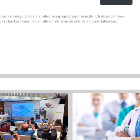
uyor ve ipekyoluhaber.net sitesine yaptığınız yorumunuzla ilgili doğrudan veya
. Yazılan tüm yorumlardan site yönetimi hiçbir şekilde sorumlu tutulamaz.