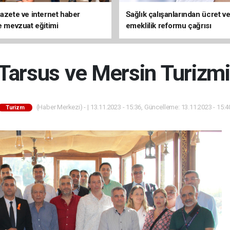
gazete ve internet haber
Sağlık çalışanlarından ücret v
ne mevzuat eğitimi
emeklilik reformu çağrısı
 Tarsus ve Mersin Turizm
(Haber Merkezi) - | 13.11.2023 - 15:36, Güncelleme: 13.11.2023 - 15:4
Turizm