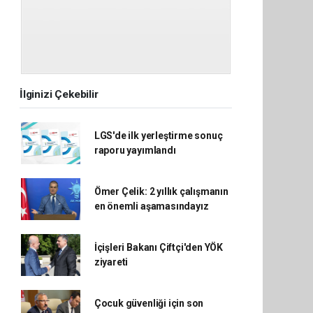
İlginizi Çekebilir
LGS'de ilk yerleştirme sonuç
raporu yayımlandı
Ömer Çelik: 2 yıllık çalışmanın
en önemli aşamasındayız
İçişleri Bakanı Çiftçi'den YÖK
ziyareti
Çocuk güvenliği için son