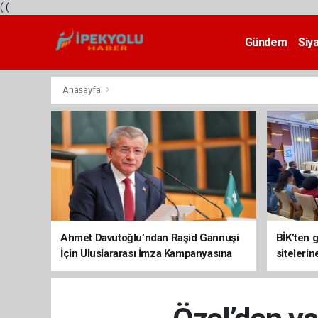
(
(
Gündem
Siy
Teknoloji
Anasayfa
Ahmet Davutoğlu’ndan Raşid Gannuşi
BİK’ten 
İçin Uluslararası İmza Kampanyasına
siteleri
Destek