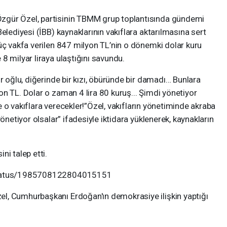
zgür Özel, partisinin TBMM grup toplantısında gündemi
elediyesi (İBB) kaynaklarının vakıflara aktarılmasına sert
üç vakfa verilen 847 milyon TL’nin o dönemki dolar kuru
8 milyar liraya ulaştığını savundu.
r oğlu, diğerinde bir kızı, öbüründe bir damadı… Bunlara
n TL. Dolar o zaman 4 lira 80 kuruş... Şimdi yönetiyor
ine o vakıflara verecekler!”Özel, vakıfların yönetiminde akraba
önetiyor olsalar” ifadesiyle iktidara yüklenerek, kaynakların
ni talep etti.
/status/1985708122804015151
l, Cumhurbaşkanı Erdoğan'ın demokrasiye ilişkin yaptığı