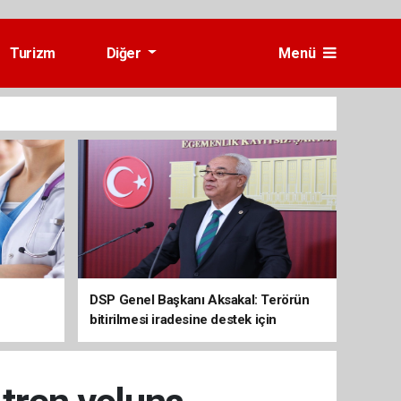
Turizm
Diğer
Menü
e
DSP Genel Başkanı Aksakal: Terörün
bitirilmesi iradesine destek için
imzalayacağım