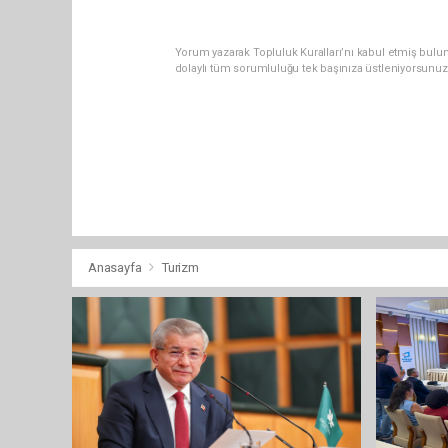
Yorum yazarak Topluluk Kuralları’nı kabul etmiş bulun
dolaylı tüm sorumluluğu tek başınıza üstleniyorsunuz
Anasayfa
Turizm