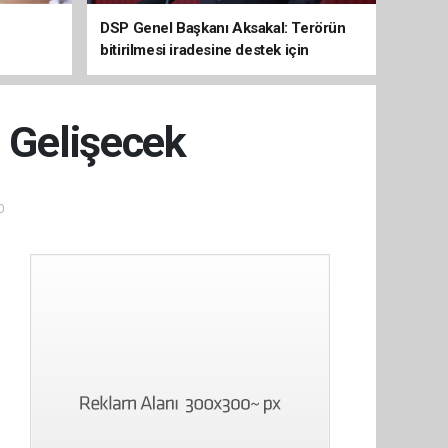
e
DSP Genel Başkanı Aksakal: Terörün
bitirilmesi iradesine destek için
imzalayacağım
i Gelişecek
0