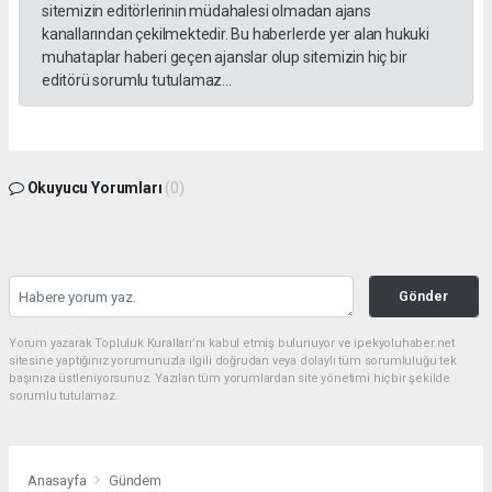
sitemizin editörlerinin müdahalesi olmadan ajans
kanallarından çekilmektedir. Bu haberlerde yer alan hukuki
muhataplar haberi geçen ajanslar olup sitemizin hiç bir
editörü sorumlu tutulamaz...
Okuyucu Yorumları
(0)
Gönder
Yorum yazarak Topluluk Kuralları’nı kabul etmiş bulunuyor ve ipekyoluhaber.net
sitesine yaptığınız yorumunuzla ilgili doğrudan veya dolaylı tüm sorumluluğu tek
başınıza üstleniyorsunuz. Yazılan tüm yorumlardan site yönetimi hiçbir şekilde
sorumlu tutulamaz.
Anasayfa
Gündem