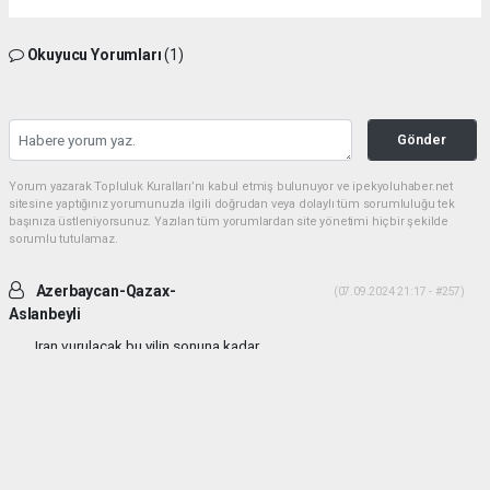
Okuyucu Yorumları
(1)
Gönder
Yorum yazarak Topluluk Kuralları’nı kabul etmiş bulunuyor ve ipekyoluhaber.net
sitesine yaptığınız yorumunuzla ilgili doğrudan veya dolaylı tüm sorumluluğu tek
başınıza üstleniyorsunuz. Yazılan tüm yorumlardan site yönetimi hiçbir şekilde
sorumlu tutulamaz.
Azerbaycan-Qazax-
(07.09.2024 21:17 - #257)
Aslanbeyli
Iran vurulacak bu yilin sonuna kadar...
Yorumu Yanıtla