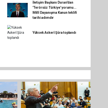
İletişim Başkanı Duran'dan
'Terörsüz Türkiye' yorumu...
Millî Dayanışma Kanun teklifi
tarihi adımdır
Yüksek Askerî Şûra toplandı