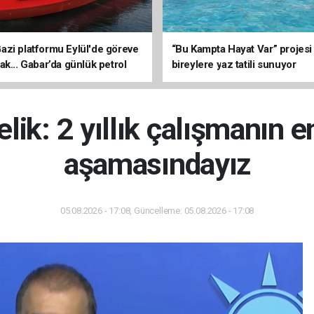
zi platformu Eylül'de göreve
“Bu Kampta Hayat Var” projesi
ak... Gabar’da günlük petrol
bireylere yaz tatili sunuyor
3 bin 200 varile ulaştı
lik: 2 yıllık çalışmanın e
aşamasındayız
05.08.2026 - 17:08, Güncelleme: 05.08.2026 - 17:08