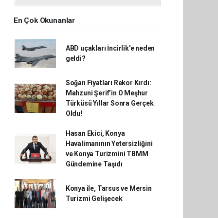
En Çok Okunanlar
ABD uçakları İncirlik'e neden
geldi?
Soğan Fiyatları Rekor Kırdı:
Mahzuni Şerif’in O Meşhur
Türküsü Yıllar Sonra Gerçek
Oldu!
Hasan Ekici, Konya
Havalimanının Yetersizliğini
ve Konya Turizmini TBMM
Gündemine Taşıdı
Konya ile, Tarsus ve Mersin
Turizmi Gelişecek