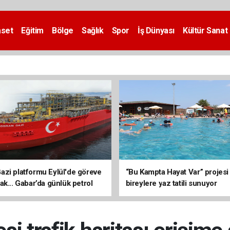
aset
Eğitim
Bölge
Sağlık
Spor
İş Dünyası
Kültür Sanat
zi platformu Eylül'de göreve
“Bu Kampta Hayat Var” projesi
ak... Gabar’da günlük petrol
bireylere yaz tatili sunuyor
3 bin 200 varile ulaştı