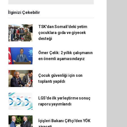
İlginizi Çekebilir
TSK'dan Somali'deki yetim
çocuklara gıda ve giyecek
desteği
Ömer Çelik: 2 yıllık çalışmanın
en önemli aşamasındayız
Çocuk güvenliği için son
toplantı yapıldı
LGS'de ilk yerleştirme sonuç
raporu yayımlandı
İçişleri Bakanı Çiftçi'den YÖK
ziyareti