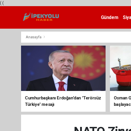
(
(
Gündem
Siy
Teknoloji
Anasayfa
Cumhurbaşkanı Erdoğan’dan 'Terörsüz
Osman Ga
Türkiye' mesajı
başlayac
üretimi 8