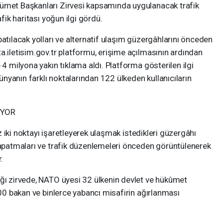
kümet Başkanları Zirvesi kapsamında uygulanacak trafik
afik haritası yoğun ilgi gördü.
patılacak yolları ve alternatif ulaşım güzergâhlarını önceden
a.iletisim.gov.tr platformu, erişime açılmasının ardından
 4 milyona yakın tıklama aldı. Platforma gösterilen ilgi
dünyanın farklı noktalarından 122 ülkeden kullanıcıların
IYOR
 az iki noktayı işaretleyerek ulaşmak istedikleri güzergâhı
 kapatmaları ve trafik düzenlemeleri önceden görüntülenerek
.
ağı zirvede, NATO üyesi 32 ülkenin devlet ve hükûmet
100 bakan ve binlerce yabancı misafirin ağırlanması