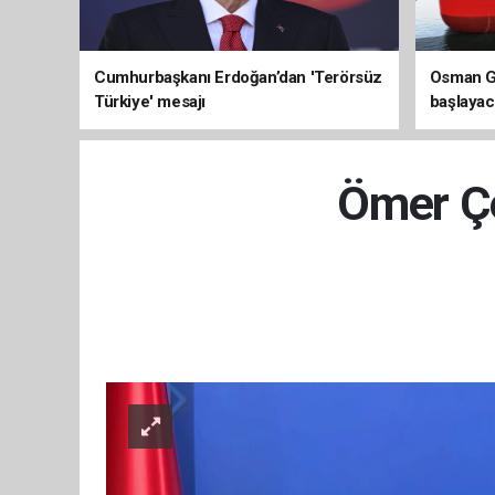
Cumhurbaşkanı Erdoğan’dan 'Terörsüz
Osman Ga
Türkiye' mesajı
başlayac
üretimi 8
Ömer Çe