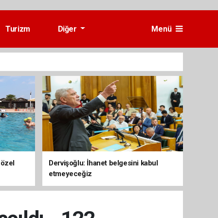
Turizm
Diğer
Menü
 özel
Dervişoğlu: İhanet belgesini kabul
etmeyeceğiz