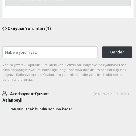
Okuyucu Yorumları
(1)
Gönder
Yorum yazarak Topluluk Kuralları’nı kabul etmiş bulunuyor ve ipekyoluhaber.net
sitesine yaptığınız yorumunuzla ilgili doğrudan veya dolaylı tüm sorumluluğu tek
başınıza üstleniyorsunuz. Yazılan tüm yorumlardan site yönetimi hiçbir şekilde
sorumlu tutulamaz.
Azerbaycan-Qazax-
(07.09.2024 21:17 - #257)
Aslanbeyli
Iran vurulacak bu yilin sonuna kadar...
Yorumu Yanıtla