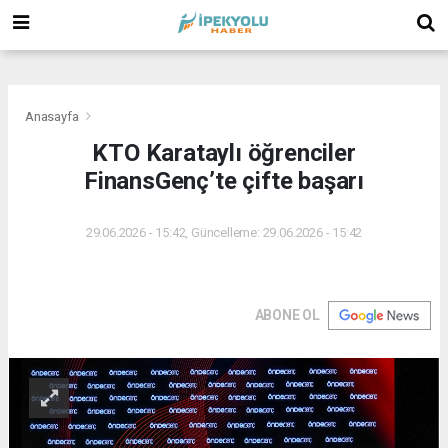
(
(
(
Anasayfa
KTO Karataylı öğrenciler
FinansGenç’te çifte başarı
29.06.2026 - 15:42, Güncelleme: 29.06.2026 - 15:42
ABONE OL