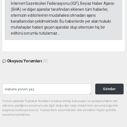
İnternet Gazetecileri Federasyonu (İGF), Beyaz Haber Ajansı
(BHA) ve diğer ajanslar tarafından eklenen tüm haberler,
sitemizin editörlerinin müdahalesi olmadan ajans
kanallarından çekilmektedir. Bu haberlerde yer alan hukuki
muhataplar haberi geçen ajanslar olup sitemizin hiç bir
editörü sorumlu tutulamaz...
Okuyucu Yorumları
(0)
Gönder
Yorum yazarak Topluluk Kuralları’nı kabul etmiş bulunuyor ve ipekyoluhaber.net
sitesine yaptığınız yorumunuzla ilgili doğrudan veya dolaylı tüm sorumluluğu tek
başınıza üstleniyorsunuz. Yazılan tüm yorumlardan site yönetimi hiçbir şekilde
sorumlu tutulamaz.