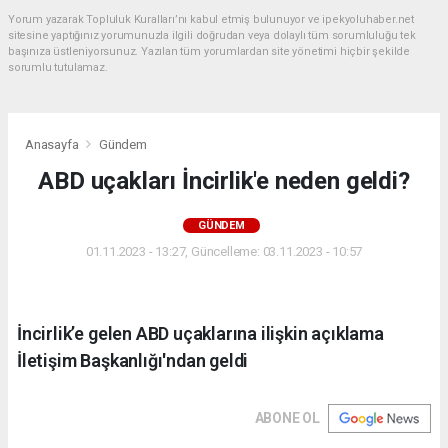
Yorum yazarak Topluluk Kuralları’nı kabul etmiş bulunuyor ve ipekyoluhaber.net
sitesine yaptığınız yorumunuzla ilgili doğrudan veya dolaylı tüm sorumluluğu tek
başınıza üstleniyorsunuz. Yazılan tüm yorumlardan site yönetimi hiçbir şekilde
sorumlu tutulamaz.
Anasayfa
Gündem
ABD uçakları İncirlik'e neden geldi?
GÜNDEM
01.11.2023 - 13:27, Güncelleme: 03.11.2023 - 10:57
İncirlik’e gelen ABD uçaklarına ilişkin açıklama
İletişim Başkanlığı'ndan geldi
ABONE OL