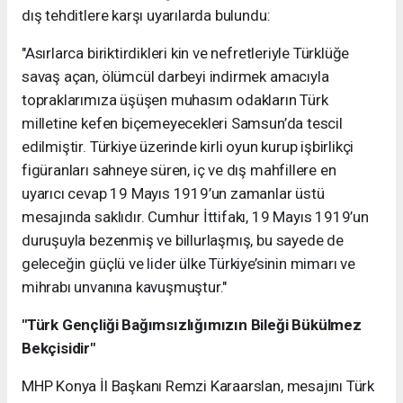
dış tehditlere karşı uyarılarda bulundu:
"Asırlarca biriktirdikleri kin ve nefretleriyle Türklüğe
savaş açan, ölümcül darbeyi indirmek amacıyla
topraklarımıza üşüşen muhasım odakların Türk
milletine kefen biçemeyecekleri Samsun’da tescil
edilmiştir. Türkiye üzerinde kirli oyun kurup işbirlikçi
figüranları sahneye süren, iç ve dış mahfillere en
uyarıcı cevap 19 Mayıs 1919’un zamanlar üstü
mesajında saklıdır. Cumhur İttifakı, 19 Mayıs 1919’un
duruşuyla bezenmiş ve billurlaşmış, bu sayede de
geleceğin güçlü ve lider ülke Türkiye’sinin mimarı ve
mihrabı unvanına kavuşmuştur."
"Türk Gençliği Bağımsızlığımızın Bileği Bükülmez
Bekçisidir"
MHP Konya İl Başkanı Remzi Karaarslan, mesajını Türk