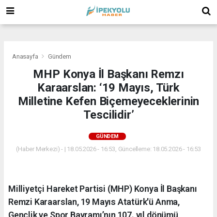
(
(
(
Anasayfa
Gündem
MHP Konya İl Başkanı Remzı
Karaarslan: ‘19 Mayıs, Türk
Milletine Kefen Biçemeyeceklerinin
Tescilidir’
GÜNDEM
(Haber Merkezi) - | 18.05.2026 - 16:53, Güncelleme: 18.05.2026 - 16:53
Milliyetçi Hareket Partisi (MHP) Konya İl Başkanı
Remzi Karaarslan, 19 Mayıs Atatürk'ü Anma,
Gençlik ve Spor Bayramı’nın 107. yıl dönümü