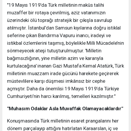
"19 Mayıs 1919’da Türk milletinin makûs talihi
muzaffer bir rotaya çevrilmiş, aziz vatanımızın
üzerindeki ölü toprağı stratejik bir çıkışla savrulup
atılmıştır. İstanbul’dan Samsun kıyılarına doğru istiklal
seferine çıkan Bandırma Vapuru inancı, iradeyi ve
istikbal özlemlerini taşımış, böylelikle Milli Mücadele’nin
sönmeyecek ateşi tutuşturulmuştur. 'Milletin
bağımsızlığının, yine milletin azim ve kararıyla
kurtulacağına' inanan Gazi Mustafa Kemal Atatürk, Türk
milletinin muazzam irade gücünü harekete geçirerek
müstevlilere karşı düşmesi imkânsız bir cephe
açmıştır. Daha da önemlisi 19 Mayıs 1919’da Türkiye
Cumhuriyeti’nin harcı karılmış, temelleri kazılmıştır."
"Muhasım Odaklar Asla Muvaffak Olamayacaklardır"
Konuşmasında Türk milletinin esaret prangalarını her
dönem parçalayıp attığını hatırlatan Karaarslan, iç ve