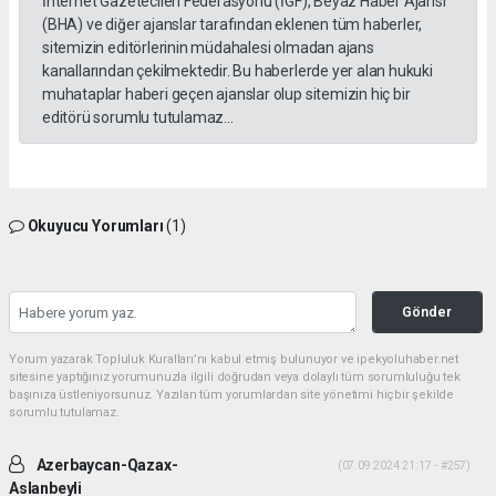
İnternet Gazetecileri Federasyonu (İGF), Beyaz Haber Ajansı
(BHA) ve diğer ajanslar tarafından eklenen tüm haberler,
sitemizin editörlerinin müdahalesi olmadan ajans
kanallarından çekilmektedir. Bu haberlerde yer alan hukuki
muhataplar haberi geçen ajanslar olup sitemizin hiç bir
editörü sorumlu tutulamaz...
Okuyucu Yorumları
(1)
Gönder
Yorum yazarak Topluluk Kuralları’nı kabul etmiş bulunuyor ve ipekyoluhaber.net
sitesine yaptığınız yorumunuzla ilgili doğrudan veya dolaylı tüm sorumluluğu tek
başınıza üstleniyorsunuz. Yazılan tüm yorumlardan site yönetimi hiçbir şekilde
sorumlu tutulamaz.
Azerbaycan-Qazax-
(07.09.2024 21:17 - #257)
Aslanbeyli