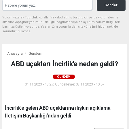
Gönder
Yorum yazarak Topluluk Kuralları’nı kabul etmiş bulunuyor ve ipekyoluhaber.net
sitesine yaptığınız yorumunuzla ilgili doğrudan veya dolaylı tüm sorumluluğu tek
başınıza üstleniyorsunuz. Yazılan tüm yorumlardan site yönetimi hiçbir şekilde
sorumlu tutulamaz.
Anasayfa
Gündem
ABD uçakları İncirlik'e neden geldi?
GÜNDEM
01.11.2023 - 13:27, Güncelleme: 03.11.2023 - 10:57
İncirlik’e gelen ABD uçaklarına ilişkin açıklama
İletişim Başkanlığı'ndan geldi