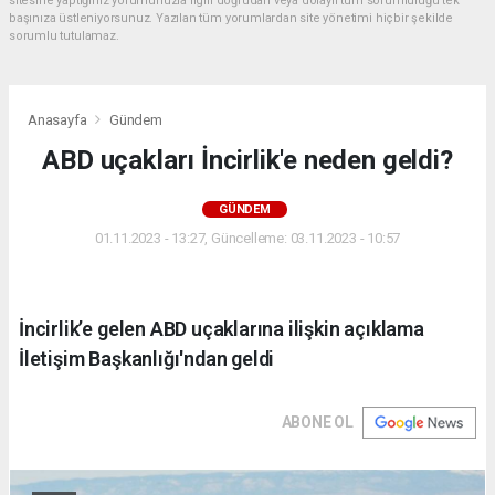
sitesine yaptığınız yorumunuzla ilgili doğrudan veya dolaylı tüm sorumluluğu tek
başınıza üstleniyorsunuz. Yazılan tüm yorumlardan site yönetimi hiçbir şekilde
sorumlu tutulamaz.
Anasayfa
Gündem
ABD uçakları İncirlik'e neden geldi?
GÜNDEM
01.11.2023 - 13:27, Güncelleme: 03.11.2023 - 10:57
İncirlik’e gelen ABD uçaklarına ilişkin açıklama
İletişim Başkanlığı'ndan geldi
ABONE OL