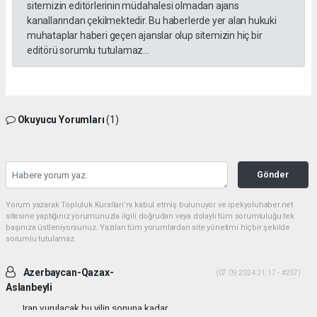
sitemizin editörlerinin müdahalesi olmadan ajans
kanallarından çekilmektedir. Bu haberlerde yer alan hukuki
muhataplar haberi geçen ajanslar olup sitemizin hiç bir
editörü sorumlu tutulamaz...
Okuyucu Yorumları
(1)
Gönder
Yorum yazarak Topluluk Kuralları’nı kabul etmiş bulunuyor ve ipekyoluhaber.net
sitesine yaptığınız yorumunuzla ilgili doğrudan veya dolaylı tüm sorumluluğu tek
başınıza üstleniyorsunuz. Yazılan tüm yorumlardan site yönetimi hiçbir şekilde
sorumlu tutulamaz.
Azerbaycan-Qazax-
(07.09.2024 21:17 - #257)
Aslanbeyli
Iran vurulacak bu yilin sonuna kadar...