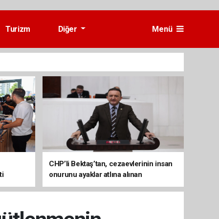
Turizm
Diğer
Menü
CHP’li Bektaş’tan, cezaevlerinin insan
ti
onurunu ayaklar atlına alınan
mekânlara dönüşmesine tepki