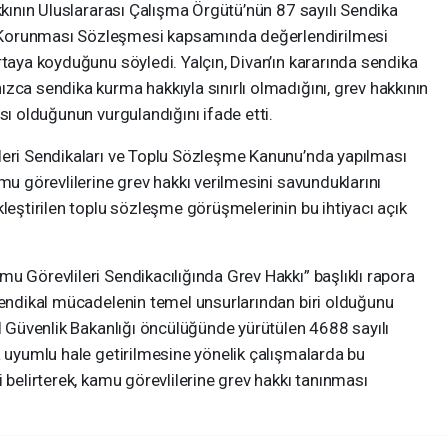
akkının Uluslararası Çalışma Örgütü’nün 87 sayılı Sendika
 Korunması Sözleşmesi kapsamında değerlendirilmesi
rtaya koyduğunu söyledi. Yalçın, Divan’ın kararında sendika
zca sendika kurma hakkıyla sınırlı olmadığını, grev hakkının
sı olduğunun vurgulandığını ifade etti.
leri Sendikaları ve Toplu Sözleşme Kanunu’nda yapılması
mu görevlilerine grev hakkı verilmesini savunduklarını
kleştirilen toplu sözleşme görüşmelerinin bu ihtiyacı açık
u Görevlileri Sendikacılığında Grev Hakkı” başlıklı rapora
sendikal mücadelenin temel unsurlarından biri olduğunu
al Güvenlik Bakanlığı öncülüğünde yürütülen 4688 sayılı
a uyumlu hale getirilmesine yönelik çalışmalarda bu
 belirterek, kamu görevlilerine grev hakkı tanınması