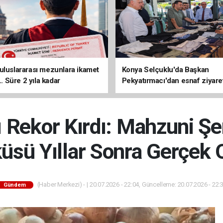
uluslararası mezunlara ikamet
Konya Selçuklu'da Başkan
... Süre 2 yıla kadar
Pekyatırmacı'dan esnaf ziyare
ilecek
ı Rekor Kırdı: Mahzuni Şe
üsü Yıllar Sonra Gerçek 
(Haber Merkezi) - | 20.07.2026 - 22:04, Güncelleme: 20.07.2026 - 22:
Gündem