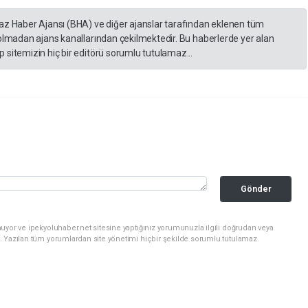
yaz Haber Ajansı (BHA) ve diğer ajanslar tarafından eklenen tüm
 olmadan ajans kanallarından çekilmektedir. Bu haberlerde yer alan
 sitemizin hiç bir editörü sorumlu tutulamaz...
Gönder
uyor ve ipekyoluhaber.net sitesine yaptığınız yorumunuzla ilgili doğrudan veya
. Yazılan tüm yorumlardan site yönetimi hiçbir şekilde sorumlu tutulamaz.