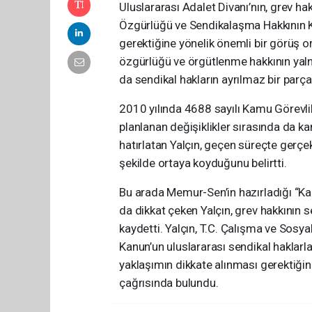
Uluslararası Adalet Divanı’nın, grev h
Özgürlüğü ve Sendikalaşma Hakkının
gerektiğine yönelik önemli bir görüş o
özgürlüğü ve örgütlenme hakkının yalnı
da sendikal hakların ayrılmaz bir parça
2010 yılında 4688 sayılı Kamu Görevli
planlanan değişiklikler sırasında da ka
hatırlatan Yalçın, geçen süreçte gerçe
şekilde ortaya koyduğunu belirtti.
Bu arada Memur-Sen’in hazırladığı “Kam
da dikkat çeken Yalçın, grev hakkının 
kaydetti. Yalçın, T.C. Çalışma ve Sosy
Kanun’un uluslararası sendikal haklarl
yaklaşımın dikkate alınması gerektiğini
çağrısında bulundu.