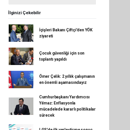
İlginizi Çekebilir
İçişleri Bakanı Çiftçi'den YÖK
ziyareti
Çocuk güvenliği için son
toplantı yapıldı
Ömer Çelik: 2 yıllık çalışmanın
en önemli aşamasındayız
Cumhurbaşkanı Yardımcısı
Yılmaz: Enflasyonla
mücadelede kararlı politikalar
sürecek
LGS'de ilk yerleştirme sonuç