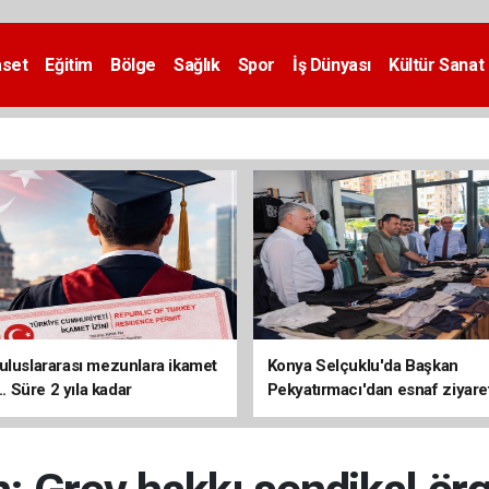
aset
Eğitim
Bölge
Sağlık
Spor
İş Dünyası
Kültür Sanat
uluslararası mezunlara ikamet
Konya Selçuklu'da Başkan
... Süre 2 yıla kadar
Pekyatırmacı'dan esnaf ziyare
ilecek