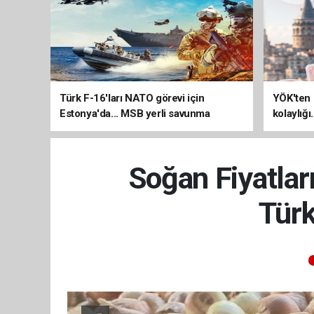
Türk F-16'ları NATO görevi için
YÖK'ten 
Estonya'da... MSB yerli savunma
kolaylığı
sistemleriyle güçleniyor
uzatılab
Soğan Fiyatlar
Türk