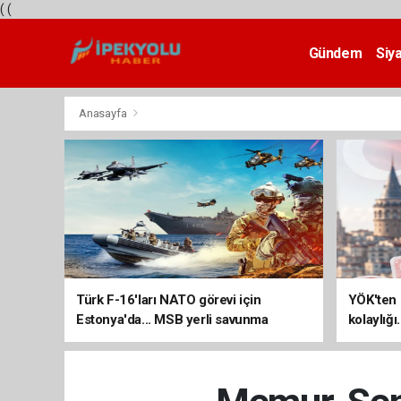
(
(
Gündem
Siy
Teknoloji
Anasayfa
Türk F-16'ları NATO görevi için
YÖK'ten 
Estonya'da... MSB yerli savunma
kolaylığı
sistemleriyle güçleniyor
uzatılab