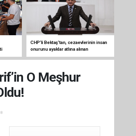
CHP’li Bektaş’tan, cezaevlerinin insan
ti
onurunu ayaklar atlına alınan
mekânlara dönüşmesine tepki
rif’in O Meşhur
Oldu!
38