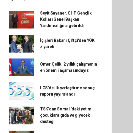
Seyit Sayaner, CHP Gençlik
Kolları Genel Başkan
Yardımcılığına getirildi
İçişleri Bakanı Çiftçi'den YÖK
ziyareti
Ömer Çelik: 2 yıllık çalışmanın
en önemli aşamasındayız
LGS'de ilk yerleştirme sonuç
raporu yayımlandı
TSK'dan Somali'deki yetim
çocuklara gıda ve giyecek
desteği