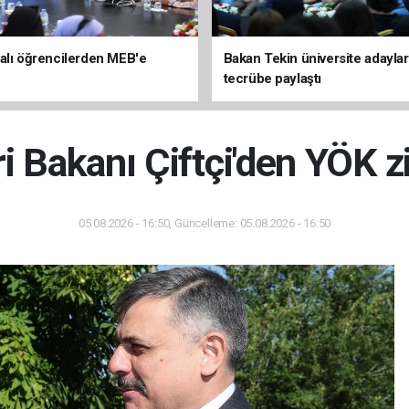
alı öğrencilerden MEB'e
Bakan Tekin üniversite adaylar
tecrübe paylaştı
ri Bakanı Çiftçi'den YÖK z
05.08.2026 - 16:50, Güncelleme: 05.08.2026 - 16:50