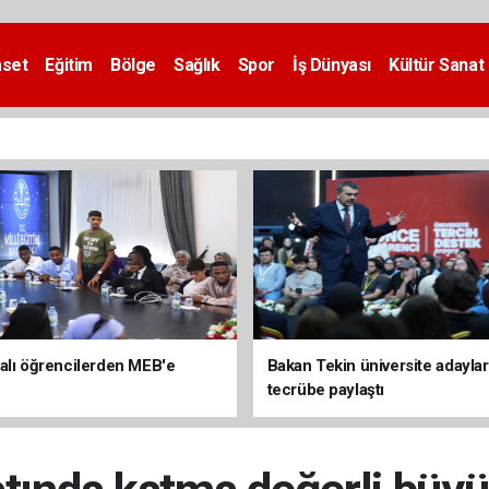
aset
Eğitim
Bölge
Sağlık
Spor
İş Dünyası
Kültür Sanat
alı öğrencilerden MEB'e
Bakan Tekin üniversite adaylar
tecrübe paylaştı