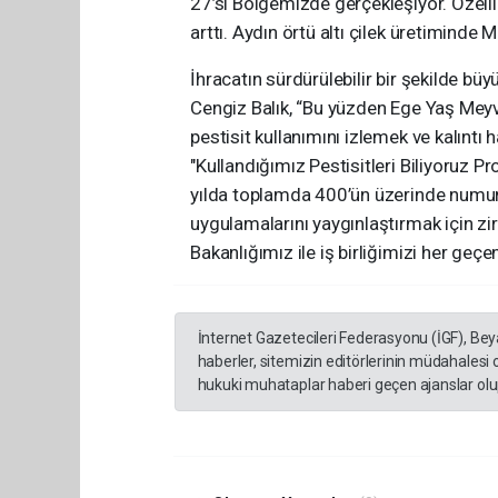
27’si Bölgemizde gerçekleşiyor. Özelli
arttı. Aydın örtü altı çilek üretiminde
İhracatın sürdürülebilir bir şekilde b
Cengiz Balık, “Bu yüzden Ege Yaş Meyve
pestisit kullanımını izlemek ve kalınt
"Kullandığımız Pestisitleri Biliyoruz P
yılda toplamda 400’ün üzerinde numune 
uygulamalarını yaygınlaştırmak için z
Bakanlığımız ile iş birliğimizi her geçe
İnternet Gazetecileri Federasyonu (İGF), Be
haberler, sitemizin editörlerinin müdahalesi
hukuki muhataplar haberi geçen ajanslar olup