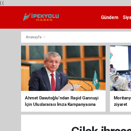
(
(
Gündem
Siy
Teknoloji
Anasayfa
Ahmet Davutoğlu’ndan Raşid Gannuşi
Moritany
İçin Uluslararası İmza Kampanyasına
ziyaret
Destek