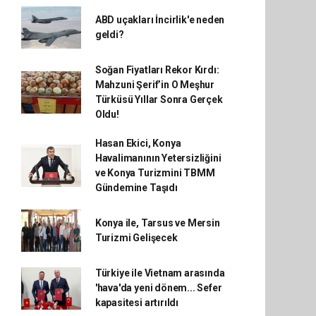
ABD uçakları İncirlik'e neden
geldi?
Soğan Fiyatları Rekor Kırdı:
Mahzuni Şerif’in O Meşhur
Türküsü Yıllar Sonra Gerçek
Oldu!
Hasan Ekici, Konya
Havalimanının Yetersizliğini
ve Konya Turizmini TBMM
Gündemine Taşıdı
Konya ile, Tarsus ve Mersin
Turizmi Gelişecek
Türkiye ile Vietnam arasında
'hava'da yeni dönem... Sefer
kapasitesi artırıldı