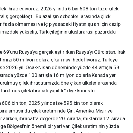
lek ihraç ediyoruz. 2026 yılında 6 bin 608 ton taze çilek
alış gerçekleşti. Bu azalışın sebepleri arasında çilek
dar fazla olmaması ve iç piyasadaki fiyatın şu an için cazip
mızdaki yükseliş, Türk çileğinin uluslararası pazardaki
e 69’unu Rusya’ya gerçekleştirirken Rusya’yı Gürcistan, Irak
atımızı 50 milyon dolara çıkarmayı hedefliyoruz. Türkiye
ise 2026 yılı Ocak-Nisan döneminde yüzde 44 artışla 59
k sırada yüzde 100 artışla 16 milyon dolarla Kanada yer
urulmuş çilek ihracatımızda öne çıkan ülkeler arasında.
rulmuş çilek ihracatı yapıldı.” diye konuştu.
a 606 bin ton, 2025 yılında ise 595 bin ton olarak
 sıralamasında çilek üretiminde Çin, Amerika, Mısır ve
r alırken, ihracatta değerde 20. sırada, miktarda 12. sırada
Ege Bölgesi’nin önemli bir yeri var. Çilek üretiminin yüzde