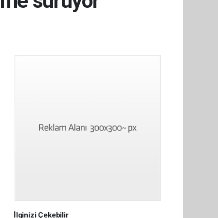
üme sürüyor
İlginizi Çekebilir