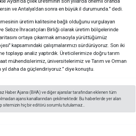
kle Aydın’da çilek üretiminin son yıllarda önemli oranda
 Mersin ve Antalya’dan sonra en büyük il durumunda.” dedi.
üyümesinin üretim kalitesine bağlı olduğunu vurgulayan
 Sebze İhracatçıları Birliği olarak üretim bölgelerinde
ı haritasını ortaya çıkarmak amacıyla yürüttüğümüz
rojesi" kapsamındaki çalışmalarımızı sürdürüyoruz. Son iki
toplayıp analiz yaptırdık. Üreticilerimize doğru tarım
iraat mühendislerimiz, üniversitelerimiz ve Tarım ve Orman
n yıl daha da güçlendiriyoruz.” diye konuştu.
yaz Haber Ajansı (BHA) ve diğer ajanslar tarafından eklenen tüm
 olmadan ajans kanallarından çekilmektedir. Bu haberlerde yer alan
 sitemizin hiç bir editörü sorumlu tutulamaz...