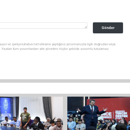
Gönder
uyor ve ipekyoluhaber.net sitesine yaptığınız yorumunuzla ilgili doğrudan veya
. Yazılan tüm yorumlardan site yönetimi hiçbir şekilde sorumlu tutulamaz.