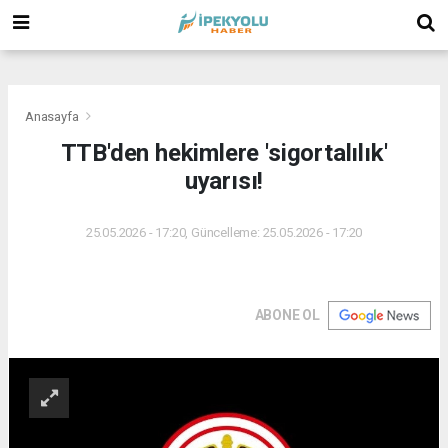
(
(
(
Anasayfa
TTB'den hekimlere 'sigortalılık'
uyarısı!
25.05.2026 - 17:20, Güncelleme: 25.05.2026 - 17:20
ABONE OL