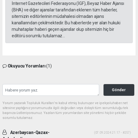
İnternet Gazetecileri Federasyonu (İGF), Beyaz Haber Ajansı
(BHA) ve diğer ajanslar tarafından eklenen tüm haberler,
sitemizin editörlerinin müdahalesi olmadan ajans
kanallarından çekilmektedir. Bu haberlerde yer alan hukuki
muhataplar haberi geçen ajanslar olup sitemizin hiç bir
editörü sorumlu tutulamaz...
Okuyucu Yorumları
(1)
Gönder
Yorum yazarak Topluluk Kuralları’nı kabul etmiş bulunuyor ve ipekyoluhaber.net
sitesine yaptığınız yorumunuzla ilgili doğrudan veya dolaylı tüm sorumluluğu tek
başınıza üstleniyorsunuz. Yazılan tüm yorumlardan site yönetimi hiçbir şekilde
sorumlu tutulamaz.
Azerbaycan-Qazax-
(07.09.2024 21:17 - #257)