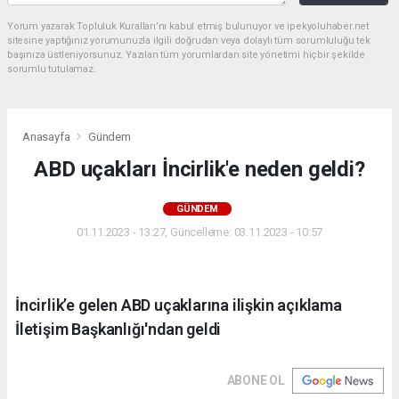
Yorum yazarak Topluluk Kuralları’nı kabul etmiş bulunuyor ve ipekyoluhaber.net
sitesine yaptığınız yorumunuzla ilgili doğrudan veya dolaylı tüm sorumluluğu tek
başınıza üstleniyorsunuz. Yazılan tüm yorumlardan site yönetimi hiçbir şekilde
sorumlu tutulamaz.
Anasayfa
Gündem
ABD uçakları İncirlik'e neden geldi?
GÜNDEM
01.11.2023 - 13:27, Güncelleme: 03.11.2023 - 10:57
İncirlik’e gelen ABD uçaklarına ilişkin açıklama
İletişim Başkanlığı'ndan geldi
ABONE OL