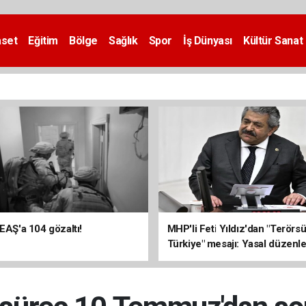
aset
Eğitim
Bölge
Sağlık
Spor
İş Dünyası
Kültür Sanat
DEAŞ'a 104 gözaltı!
MHP'li Feti Yıldız'dan "Terörs
Türkiye" mesajı: Yasal düzenl
kalıcı sonuç üretecek