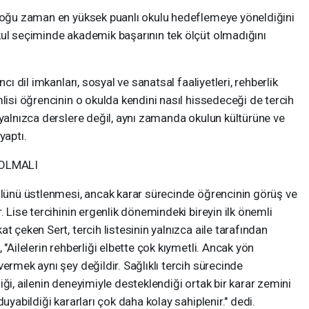
 çoğu zaman en yüksek puanlı okulu hedeflemeye yöneldiğini
kul seçiminde akademik başarının tek ölçüt olmadığını
cı dil imkanları, sosyal ve sanatsal faaliyetleri, rehberlik
mlisi öğrencinin o okulda kendini nasıl hissedeceği de tercih
 yalnızca derslere değil, aynı zamanda okulun kültürüne ve
yaptı.
 OLMALI
rolünü üstlenmesi, ancak karar sürecinde öğrencinin görüş ve
. Lise tercihinin ergenlik dönemindeki bireyin ilk önemli
t çeken Sert, tercih listesinin yalnızca aile tarafından
 "Ailelerin rehberliği elbette çok kıymetli. Ancak yön
ermek aynı şey değildir. Sağlıklı tercih sürecinde
ği, ailenin deneyimiyle desteklendiği ortak bir karar zemini
uyabildiği kararları çok daha kolay sahiplenir." dedi.