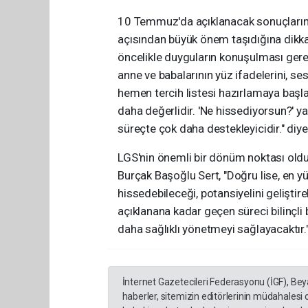
10 Temmuz'da açıklanacak sonuçların ar
açısından büyük önem taşıdığına dikka
öncelikle duyguların konuşulması gerek
anne ve babalarının yüz ifadelerini, ses 
hemen tercih listesi hazırlamaya baş
daha değerlidir. 'Ne hissediyorsun?' ya 
süreçte çok daha destekleyicidir." diy
LGS'nin önemli bir dönüm noktası oldu
Burçak Başoğlu Sert, "Doğru lise, en y
hissedebileceği, potansiyelini geliştir
açıklanana kadar geçen süreci bilinçli 
daha sağlıklı yönetmeyi sağlayacaktır."
İnternet Gazetecileri Federasyonu (İGF), Be
haberler, sitemizin editörlerinin müdahalesi