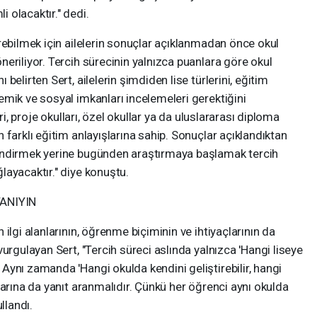
 olacaktır." dedi.
rebilmek için ailelerin sonuçlar açıklanmadan önce okul
eriliyor. Tercih sürecinin yalnızca puanlara göre okul
elirten Sert, ailelerin şimdiden lise türlerini, eğitim
mik ve sosyal imkanları incelemeleri gerektiğini
ri, proje okulları, özel okullar ya da uluslararası diploma
 farklı eğitim anlayışlarına sahip. Sonuçlar açıklandıktan
endirmek yerine bugünden araştırmaya başlamak tercih
ayacaktır." diye konuştu.
ANIYIN
ilgi alanlarının, öğrenme biçiminin ve ihtiyaçlarının da
urgulayan Sert, "Tercih süreci aslında yalnızca 'Hangi liseye
ynı zamanda 'Hangi okulda kendini geliştirebilir, hangi
larına da yanıt aranmalıdır. Çünkü her öğrenci aynı okulda
llandı.