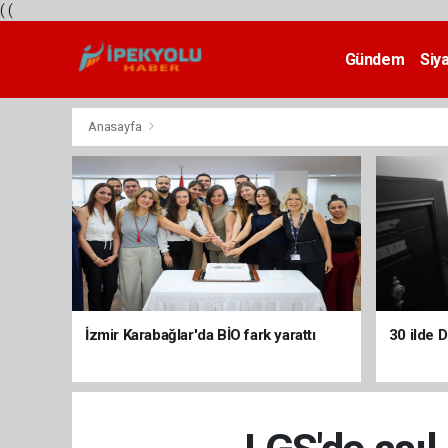
(
(
Gündem
Siy
Teknoloji
Anasayfa
İzmir Karabağlar'da BİO fark yarattı
30 ilde 