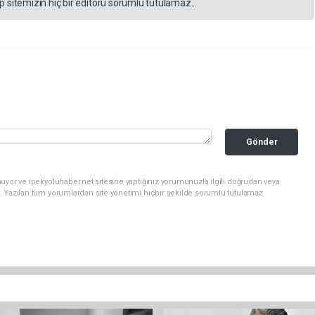
 sitemizin hiç bir editörü sorumlu tutulamaz...
Gönder
uyor ve ipekyoluhaber.net sitesine yaptığınız yorumunuzla ilgili doğrudan veya
. Yazılan tüm yorumlardan site yönetimi hiçbir şekilde sorumlu tutulamaz.