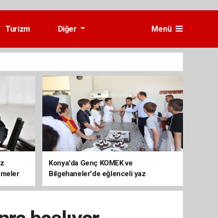
Turizm
Diğer
Menü
üz
Konya'da Genç KOMEK ve
emeler
Bilgehaneler'de eğlenceli yaz