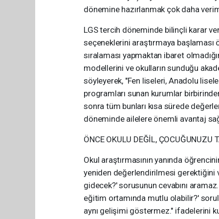
dönemine hazırlanmak çok daha verimli
LGS tercih döneminde bilinçli karar ve
seçeneklerini araştırmaya başlaması ön
sıralaması yapmaktan ibaret olmadığını b
modellerini ve okulların sunduğu akade
söyleyerek, "Fen liseleri, Anadolu lisele
programları sunan kurumlar birbirinden
sonra tüm bunları kısa sürede değerl
döneminde ailelere önemli avantaj sağl
ÖNCE OKULU DEĞİL, ÇOCUĞUNUZU T
Okul araştırmasının yanında öğrencinin 
yeniden değerlendirilmesi gerektiğini v
gidecek?' sorusunun cevabını aramaz. A
eğitim ortamında mutlu olabilir?' soru
aynı gelişimi göstermez." ifadelerini ku