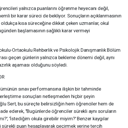
rencileri yalnızca puanlarını öğrenme heyecanı değil,
önemli bir karar süreci de bekliyor. Sonuçların açıklanmasının
oldukça kısa süreceğine dikkat çeken uzmanlar, okul
 bugünden başlamasının sağlıklı karar vermeyi
lkokulu-Ortaokulu Rehberlik ve Psikolojik Danışmanlık Bölüm
ası geçen günlerin yalnızca bekleme dönemi değil, aynı
zırlık aşaması olduğunu söyledi.
OR
lümünün sınav performansına ilişkin bir tahminde
erleştirme sonuçları netleşmeden hiçbir şeyin
lu Sert, bu süreçte belirsizliğin hem öğrenciler hem de
 ifade ederek, "Bugünlerde öğrenciler sürekli aynı soruların
 mi?', 'İstediğim okula girebilir miyim?' Benzer kaygılar
i sürekli puan hesaplayarak geçirmek yerine tercih