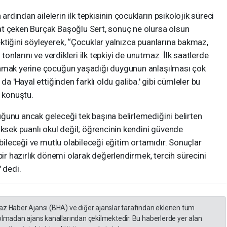
dından ailelerin ilk tepkisinin çocukların psikolojik süreci
t çeken Burçak Başoğlu Sert, sonuç ne olursa olsun
tiğini söyleyerek, ‘‘Çocuklar yalnızca puanlarına bakmaz,
tonlarını ve verdikleri ilk tepkiyi de unutmaz. İlk saatlerde
lamak yerine çocuğun yaşadığı duygunun anlaşılması çok
da 'Hayal ettiğinden farklı oldu galiba.' gibi cümleler bu
e konuştu.
ğunu ancak geleceği tek başına belirlemediğini belirten
üksek puanlı okul değil; öğrencinin kendini güvende
ebileceği ve mutlu olabileceği eğitim ortamıdır. Sonuçlar
bir hazırlık dönemi olarak değerlendirmek, tercih sürecini
 dedi.
yaz Haber Ajansı (BHA) ve diğer ajanslar tarafından eklenen tüm
 olmadan ajans kanallarından çekilmektedir. Bu haberlerde yer alan