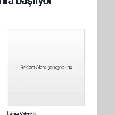
ra başlıyor
İlginizi Çekebilir