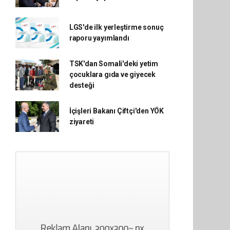
LGS'de ilk yerleştirme sonuç
raporu yayımlandı
TSK'dan Somali'deki yetim
çocuklara gıda ve giyecek
desteği
İçişleri Bakanı Çiftçi'den YÖK
ziyareti