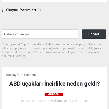
Okuyucu Yorumları
(0)
Gönder
Yorum yazarak Topluluk Kuralları’nı kabul etmiş bulunuyor ve ipekyoluhaber.net
sitesine yaptığınız yorumunuzla ilgili doğrudan veya dolaylı tüm sorumluluğu tek
başınıza üstleniyorsunuz. Yazılan tüm yorumlardan site yönetimi hiçbir şekilde
sorumlu tutulamaz.
Anasayfa
Gündem
ABD uçakları İncirlik'e neden geldi?
GÜNDEM
01.11.2023 - 13:27, Güncelleme: 03.11.2023 - 10:57