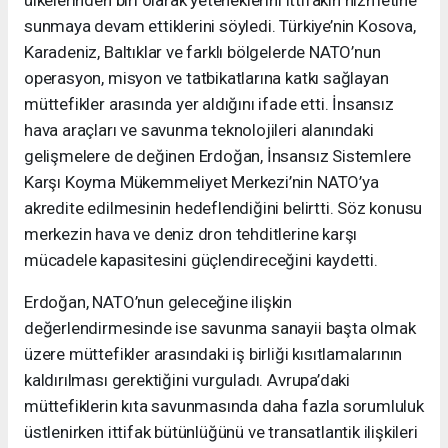
ülkelerinden biri olarak yeteneklerini ittifakın hizmetine
sunmaya devam ettiklerini söyledi. Türkiye’nin Kosova,
Karadeniz, Baltıklar ve farklı bölgelerde NATO’nun
operasyon, misyon ve tatbikatlarına katkı sağlayan
müttefikler arasında yer aldığını ifade etti. İnsansız
hava araçları ve savunma teknolojileri alanındaki
gelişmelere de değinen Erdoğan, İnsansız Sistemlere
Karşı Koyma Mükemmeliyet Merkezi’nin NATO’ya
akredite edilmesinin hedeflendiğini belirtti. Söz konusu
merkezin hava ve deniz dron tehditlerine karşı
mücadele kapasitesini güçlendireceğini kaydetti.
Erdoğan, NATO’nun geleceğine ilişkin
değerlendirmesinde ise savunma sanayii başta olmak
üzere müttefikler arasındaki iş birliği kısıtlamalarının
kaldırılması gerektiğini vurguladı. Avrupa’daki
müttefiklerin kıta savunmasında daha fazla sorumluluk
üstlenirken ittifak bütünlüğünü ve transatlantik ilişkileri