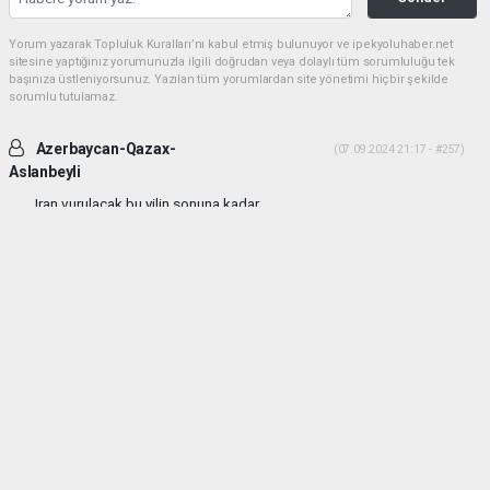
Yorum yazarak Topluluk Kuralları’nı kabul etmiş bulunuyor ve ipekyoluhaber.net
sitesine yaptığınız yorumunuzla ilgili doğrudan veya dolaylı tüm sorumluluğu tek
başınıza üstleniyorsunuz. Yazılan tüm yorumlardan site yönetimi hiçbir şekilde
sorumlu tutulamaz.
Azerbaycan-Qazax-
(07.09.2024 21:17 - #257)
Aslanbeyli
Iran vurulacak bu yilin sonuna kadar...
Yorumu Yanıtla
haber paketi
haber scripti
haber yazılımı
Tüm hakları saklı tutulmaktadır.Copyright 2026©
Haber Yazılımı:
Web Aksiyon ®
(
(
(