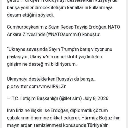
getirdi. Türkiye’nin Ukrayna’yı desteklerken Rusya’yı da
barışa yönlendirecek iletişim kanallarını kullanmaya
devam ettiğini söyledi.
Cumhurbaşkanımız Sayın Recep Tayyip Erdoğan, NATO
Ankara Zirvesi’nde (#NATOsummit) konuştu:
“Ukrayna savaşında Sayın Trump'ın barış vizyonunu
paylaşıyor, Ukrayna'nın öncelikli ihtiyaç listeleri
girişimine desteğimi bildiriyorum.
Ukrayna'yı desteklerken Rusya'yı da barışa…
pic.twitter.com/vmwiIR9LZn
— T.C. İletişim Başkanlığı (@iletisim) July 8, 2026
İran krizine ilişkin ise Erdoğan, diplomatik çözüm
çabalarının önemine dikkat çekerek, Hürmüz Boğazı’nın
mayınlardan temizlenmesi konusunda Türkiye’nin