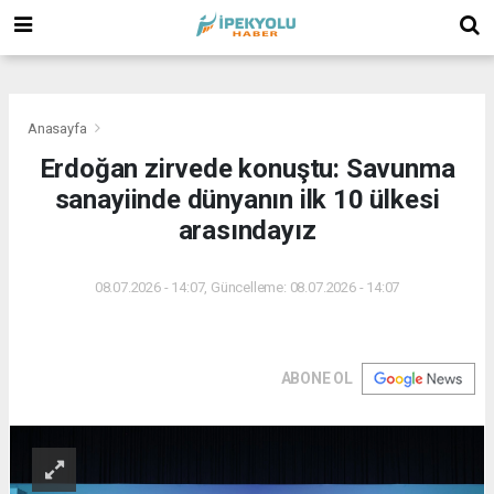
(
(
(
Anasayfa
Erdoğan zirvede konuştu: Savunma
sanayiinde dünyanın ilk 10 ülkesi
arasındayız
08.07.2026 - 14:07, Güncelleme: 08.07.2026 - 14:07
ABONE OL