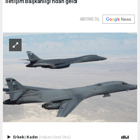
İletişim Başkanlığı'ndan geldi
ABONE OL
Erkek
|
Kadın
(Haberi Sesli Oku)