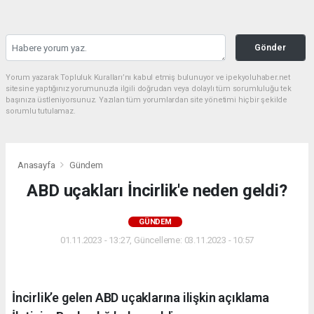
Gönder
Yorum yazarak Topluluk Kuralları’nı kabul etmiş bulunuyor ve ipekyoluhaber.net
sitesine yaptığınız yorumunuzla ilgili doğrudan veya dolaylı tüm sorumluluğu tek
başınıza üstleniyorsunuz. Yazılan tüm yorumlardan site yönetimi hiçbir şekilde
sorumlu tutulamaz.
Anasayfa
Gündem
ABD uçakları İncirlik'e neden geldi?
GÜNDEM
01.11.2023 - 13:27, Güncelleme: 03.11.2023 - 10:57
İncirlik’e gelen ABD uçaklarına ilişkin açıklama