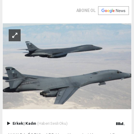
ABONE OL
Erkek
|
Kadın
(Haberi Sesli Oku)