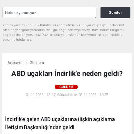
Gönder
Yorum yazarak Topluluk Kuralları’nı kabul etmiş bulunuyor ve ipekyoluhaber.net
sitesine yaptığınız yorumunuzla ilgili doğrudan veya dolaylı tüm sorumluluğu tek
başınıza üstleniyorsunuz. Yazılan tüm yorumlardan site yönetimi hiçbir şekilde
sorumlu tutulamaz.
Anasayfa
Gündem
ABD uçakları İncirlik'e neden geldi?
GÜNDEM
01.11.2023 - 13:27, Güncelleme: 03.11.2023 - 10:57
İncirlik’e gelen ABD uçaklarına ilişkin açıklama
İletişim Başkanlığı'ndan geldi