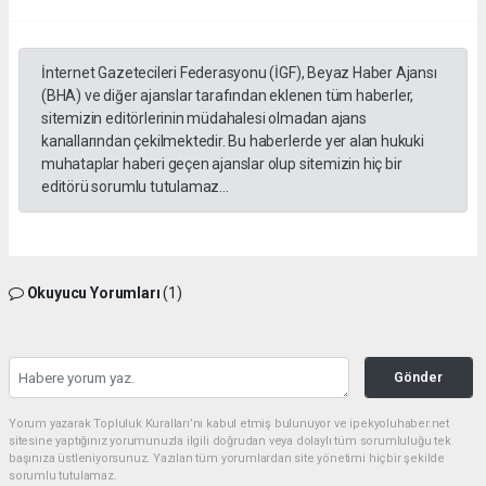
İnternet Gazetecileri Federasyonu (İGF), Beyaz Haber Ajansı
(BHA) ve diğer ajanslar tarafından eklenen tüm haberler,
sitemizin editörlerinin müdahalesi olmadan ajans
kanallarından çekilmektedir. Bu haberlerde yer alan hukuki
muhataplar haberi geçen ajanslar olup sitemizin hiç bir
editörü sorumlu tutulamaz...
Okuyucu Yorumları
(1)
Gönder
Yorum yazarak Topluluk Kuralları’nı kabul etmiş bulunuyor ve ipekyoluhaber.net
sitesine yaptığınız yorumunuzla ilgili doğrudan veya dolaylı tüm sorumluluğu tek
başınıza üstleniyorsunuz. Yazılan tüm yorumlardan site yönetimi hiçbir şekilde
sorumlu tutulamaz.