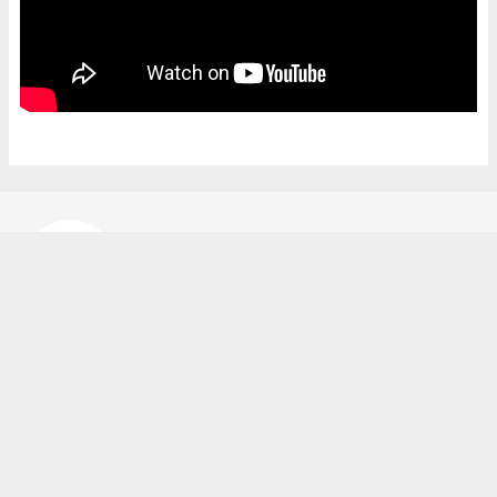
Bekir Karakuş
bekir@ipekyoluhaber.net
Okuyucu Yorumları
(0)
Gönder