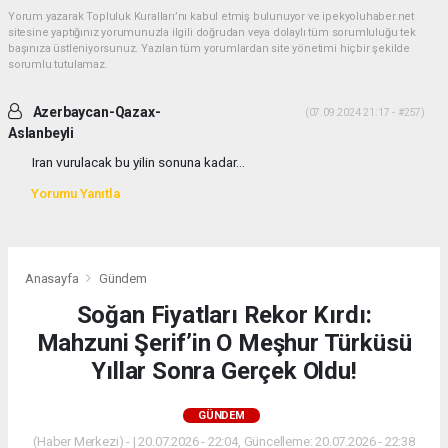
Yorum yazarak Topluluk Kuralları’nı kabul etmiş bulunuyor ve ipekyoluhaber.net
sitesine yaptığınız yorumunuzla ilgili doğrudan veya dolaylı tüm sorumluluğu tek
başınıza üstleniyorsunuz. Yazılan tüm yorumlardan site yönetimi hiçbir şekilde
sorumlu tutulamaz.
Azerbaycan-Qazax-
(07.09.2024 21:17 - #257)
Aslanbeyli
Iran vurulacak bu yilin sonuna kadar...
Yorumu Yanıtla
Anasayfa
Gündem
Soğan Fiyatları Rekor Kırdı:
Mahzuni Şerif’in O Meşhur Türküsü
Yıllar Sonra Gerçek Oldu!
GÜNDEM
(Haber Merkezi) - | 20.07.2026 - 22:04, Güncelleme: 20.07.2026 - 22:38