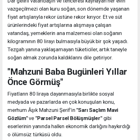
Dar gelirli vatandaşın ve tenceresi kaynayan her evin
vazgeçilmezi olan kuru soğan, son dönemde yaşanan
fiyat artışlarıyla rekor üstüne rekor kırıyor. Et ve süt
ürünlerindeki fiyat artışlarına alışmaya çalışan
vatandaş, yemeklerin ana malzemesi olan soğanın
kilogramının 80 lirayı bulmasıyla büyük bir şok yaşadı.
Tezgah yanına yaklaşamayan tüketiciler, artık taneyle
soğan almak zorunda kaldıklarını dile getiriyor.
"Mahzuni Baba Bugünleri Yıllar
Önce Görmüş"
Fiyatların 80 liraya dayanmasıyla birlikte sosyal
medyada ve pazarlarda en çok konuşulan konu,
merhum Âşık Mahzuni Şerif’in
"Sarı Saçlım Mavi
Gözlüm"
ve
"Parsel Parsel Bölüşmüşler"
gibi
eserlerinin yanında halkın ekonomik darlığını haykırdığı
o ölümsüz türküsü oldu.