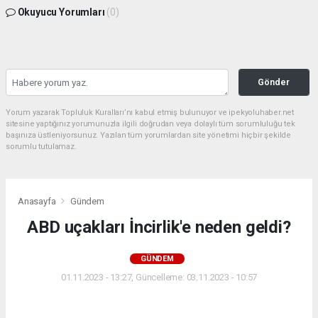
Okuyucu Yorumları
(0)
Gönder
Yorum yazarak Topluluk Kuralları’nı kabul etmiş bulunuyor ve ipekyoluhaber.net
sitesine yaptığınız yorumunuzla ilgili doğrudan veya dolaylı tüm sorumluluğu tek
başınıza üstleniyorsunuz. Yazılan tüm yorumlardan site yönetimi hiçbir şekilde
sorumlu tutulamaz.
Anasayfa
Gündem
ABD uçakları İncirlik'e neden geldi?
GÜNDEM
01.11.2023 - 13:27, Güncelleme: 03.11.2023 - 10:57