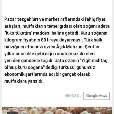
Pazar tezgahları ve market raflarındaki fahiş fiyat
artışları, mutfakların temel gıdası olan soğanı adeta
"lüks tüketim" maddesi haline getirdi. Kuru soğanın
kilogram fiyatının 80 liraya dayanması, Türk halk
müziğinin efsanevi ozanı Âşık Mahzuni Şerif’in
yıllar önce dile getirdiği o unutulmaz dizeleri
yeniden gündeme taşıdı. Usta ozanın "Yiğit muhtaç
olmuş kuru soğana" dediği türküsü, günümüz
ekonomik şartlarında acı bir gerçek olarak
mutfaklara yansıdı.
ABONE OL