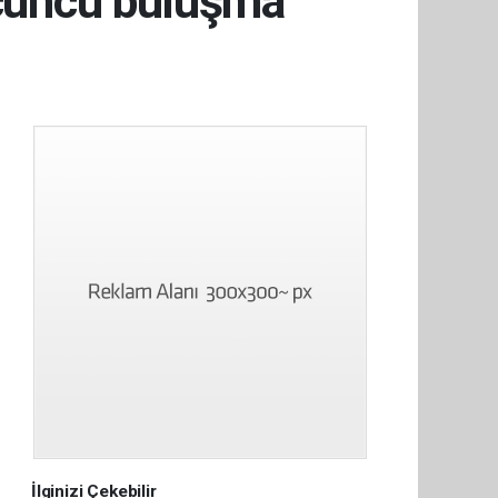
 üçüncü buluşma
İlginizi Çekebilir