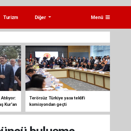
Turizm
Diğer
Menü
Atılıyor:
Terörsüz Türkiye yasa teklifi
aş Kur'an
komisyondan geçti