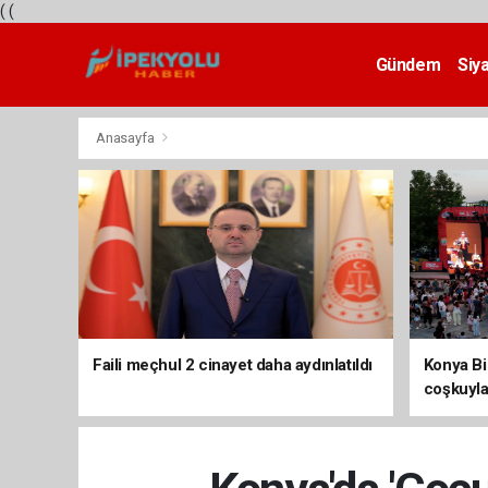
(
(
Gündem
Siy
Teknoloji
Anasayfa
Faili meçhul 2 cinayet daha aydınlatıldı
Konya Bis
coşkuyla