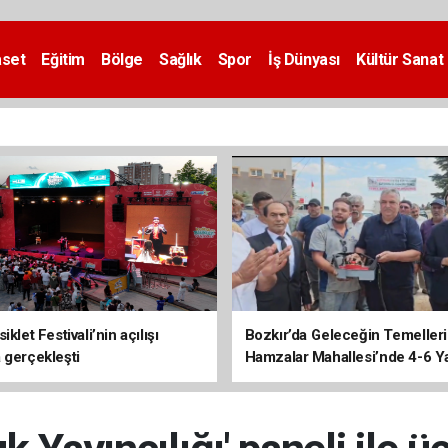
aset
Eğitim
Bölge
Sağlık
Spor
İş Dünyası
Kültür Sanat
iklet Festivali’nin açılışı
Bozkır’da Geleceğin Temelleri 
 gerçekleşti
Hamzalar Mahallesi’nde 4-6 Y
Kursu İnşaatı Başladı