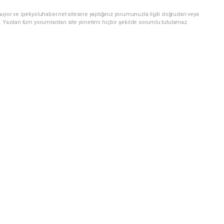
uyor ve ipekyoluhaber.net sitesine yaptığınız yorumunuzla ilgili doğrudan veya
. Yazılan tüm yorumlardan site yönetimi hiçbir şekilde sorumlu tutulamaz.