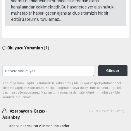
sitemizin editörlerinin müdahalesi olmadan ajans
kanallarından çekilmektedir. Bu haberlerde yer alan hukuki
muhataplar haberi geçen ajanslar olup sitemizin hiç bir
editörü sorumlu tutulamaz...
Okuyucu Yorumları
(1)
Gönder
Yorum yazarak Topluluk Kuralları’nı kabul etmiş bulunuyor ve ipekyoluhaber.net
sitesine yaptığınız yorumunuzla ilgili doğrudan veya dolaylı tüm sorumluluğu tek
başınıza üstleniyorsunuz. Yazılan tüm yorumlardan site yönetimi hiçbir şekilde
sorumlu tutulamaz.
Azerbaycan-Qazax-
(07.09.2024 21:17 - #257)
Aslanbeyli
Iran vurulacak bu yilin sonuna kadar...