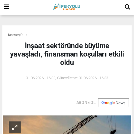
(
(
(
Anasayfa
İnşaat sektöründe büyüme
yavaşladı, finansman koşulları etkili
oldu
01.06.2026 - 16:33, Güncelleme: 01.06.2026 - 16:33
ABONE OL