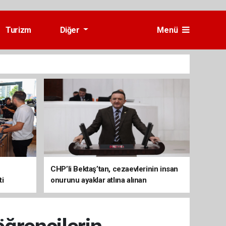
Turizm
Diğer
Menü
CHP’li Bektaş’tan, cezaevlerinin insan
ti
onurunu ayaklar atlına alınan
mekânlara dönüşmesine tepki