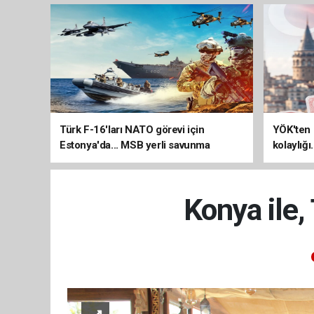
Türk F-16'ları NATO görevi için
YÖK'ten 
Estonya'da... MSB yerli savunma
kolaylığı
sistemleriyle güçleniyor
uzatılab
Konya ile,