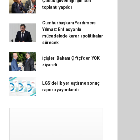
Çocuk güvenliği için son
toplantı yapıldı
Cumhurbaşkanı Yardımcısı
Yılmaz: Enflasyonla
mücadelede kararlı politikalar
sürecek
İçişleri Bakanı Çiftçi'den YÖK
ziyareti
LGS'de ilk yerleştirme sonuç
raporu yayımlandı