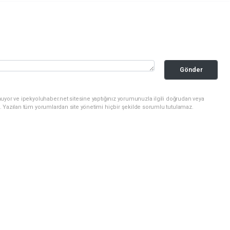
Gönder
uyor ve ipekyoluhaber.net sitesine yaptığınız yorumunuzla ilgili doğrudan veya
. Yazılan tüm yorumlardan site yönetimi hiçbir şekilde sorumlu tutulamaz.