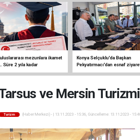
uluslararası mezunlara ikamet
Konya Selçuklu'da Başkan
... Süre 2 yıla kadar
Pekyatırmacı'dan esnaf ziyare
ilecek
 Tarsus ve Mersin Turizm
(Haber Merkezi) - | 13.11.2023 - 15:36, Güncelleme: 13.11.2023 - 15:4
Turizm