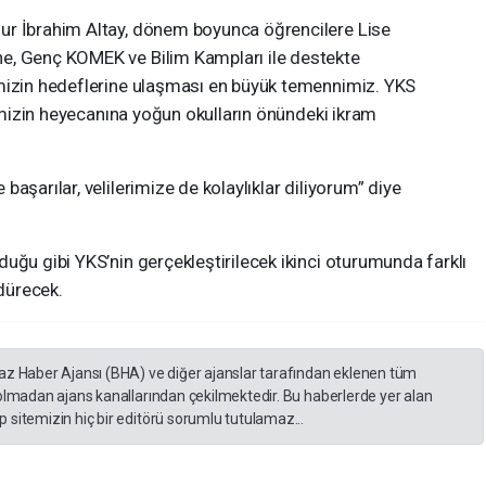
ur İbrahim Altay, dönem boyunca öğrencilere Lise
e, Genç KOMEK ve Bilim Kampları ile destekte
imizin hedeflerine ulaşması en büyük temennimiz. YKS
rimizin heyecanına yoğun okulların önündeki ikram
aşarılar, velilerimize de kolaylıklar diliyorum” diye
uğu gibi YKS’nin gerçekleştirilecek ikinci oturumunda farklı
rdürecek.
yaz Haber Ajansı (BHA) ve diğer ajanslar tarafından eklenen tüm
 olmadan ajans kanallarından çekilmektedir. Bu haberlerde yer alan
 sitemizin hiç bir editörü sorumlu tutulamaz...