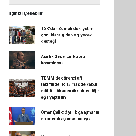
İlginizi Çekebilir
TSK'dan Somali'deki yetim
çocuklara gıda ve giyecek
desteği
Asırlık Gece için köprü
kapatılacak
TBMM'de öğrenci affı
teklifinde ilk 13 madde kabul
edildi... Akademik sahteciliğe
ağır yaptırım
Ömer Çelik: 2 yıllık çalışmanın
en önemli aşamasındayız