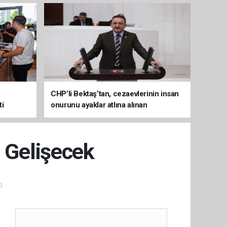
CHP’li Bektaş’tan, cezaevlerinin insan
ti
onurunu ayaklar atlına alınan
mekânlara dönüşmesine tepki
i Gelişecek
0