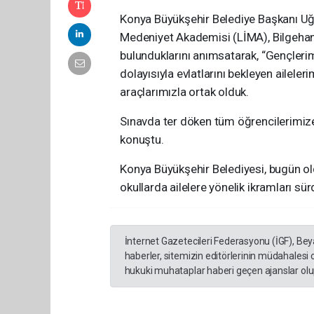
Konya Büyükşehir Belediye Başkanı Uğ
Medeniyet Akademisi (LİMA), Bilgehan
bulunduklarını anımsatarak, “Gençler
dolayısıyla evlatlarını bekleyen ailele
araçlarımızla ortak olduk.
Sınavda ter döken tüm öğrencilerimize b
konuştu.
Konya Büyükşehir Belediyesi, bugün old
okullarda ailelere yönelik ikramları sü
İnternet Gazetecileri Federasyonu (İGF), Be
haberler, sitemizin editörlerinin müdahalesi
hukuki muhataplar haberi geçen ajanslar olup