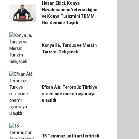
Hasan Ekici, Konya
Havalimanının Yetersizliğini
ve Konya Turizmini TBMM
Gündemine Taşıdı
Konya ile, Tarsus ve Mersin
Turizmi Gelişecek
Efkan Âlâ: Terörsüz Türkiye
sürecinde önemli aşamaya
ulaşıldı
15 Temmuz'un firari teröristi