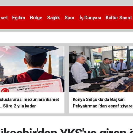
aset
Eğitim
Bölge
Sağlık
Spor
İş Dünyası
Kültür Sanat
uluslararası mezunlara ikamet
Konya Selçuklu'da Başkan
... Süre 2 yıla kadar
Pekyatırmacı'dan esnaf ziyare
ilecek