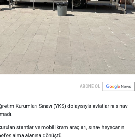
ABONE OL
etim Kurumları Sınavı (YKS) dolayısıyla evlatlarını sınav
tmadı.
rulan stantlar ve mobil ikram araçları, sınav heyecanını
r nefes alma alanına dönüştü.