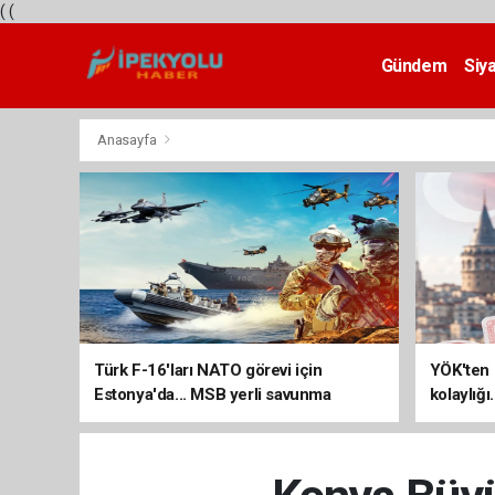
(
(
Gündem
Siy
Teknoloji
Anasayfa
Türk F-16'ları NATO görevi için
YÖK'ten 
Estonya'da... MSB yerli savunma
kolaylığı
sistemleriyle güçleniyor
uzatılab