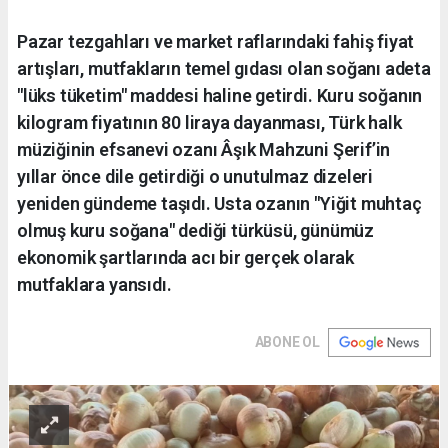
Pazar tezgahları ve market raflarındaki fahiş fiyat
artışları, mutfakların temel gıdası olan soğanı adeta
"lüks tüketim" maddesi haline getirdi. Kuru soğanın
kilogram fiyatının 80 liraya dayanması, Türk halk
müziğinin efsanevi ozanı Âşık Mahzuni Şerif’in
yıllar önce dile getirdiği o unutulmaz dizeleri
yeniden gündeme taşıdı. Usta ozanın "Yiğit muhtaç
olmuş kuru soğana" dediği türküsü, günümüz
ekonomik şartlarında acı bir gerçek olarak
mutfaklara yansıdı.
ABONE OL