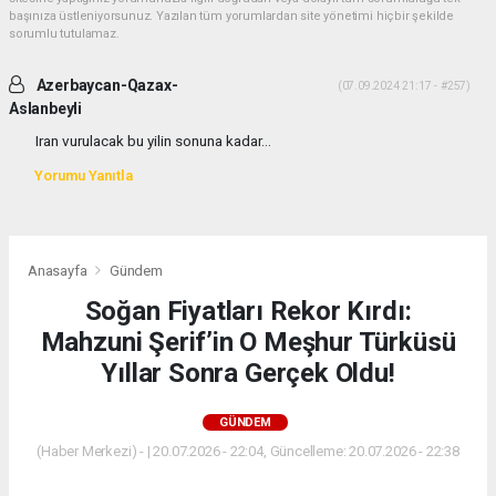
başınıza üstleniyorsunuz. Yazılan tüm yorumlardan site yönetimi hiçbir şekilde
sorumlu tutulamaz.
Azerbaycan-Qazax-
(07.09.2024 21:17 - #257)
Aslanbeyli
Iran vurulacak bu yilin sonuna kadar...
Yorumu Yanıtla
Anasayfa
Gündem
Soğan Fiyatları Rekor Kırdı:
Mahzuni Şerif’in O Meşhur Türküsü
Yıllar Sonra Gerçek Oldu!
GÜNDEM
(Haber Merkezi) - | 20.07.2026 - 22:04, Güncelleme: 20.07.2026 - 22:38