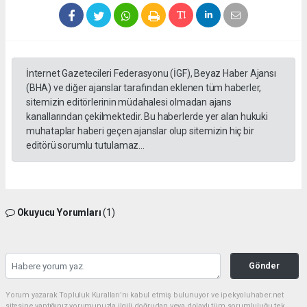
İnternet Gazetecileri Federasyonu (İGF), Beyaz Haber Ajansı
(BHA) ve diğer ajanslar tarafından eklenen tüm haberler,
sitemizin editörlerinin müdahalesi olmadan ajans
kanallarından çekilmektedir. Bu haberlerde yer alan hukuki
muhataplar haberi geçen ajanslar olup sitemizin hiç bir
editörü sorumlu tutulamaz...
Okuyucu Yorumları
(1)
Gönder
Yorum yazarak Topluluk Kuralları’nı kabul etmiş bulunuyor ve ipekyoluhaber.net
sitesine yaptığınız yorumunuzla ilgili doğrudan veya dolaylı tüm sorumluluğu tek