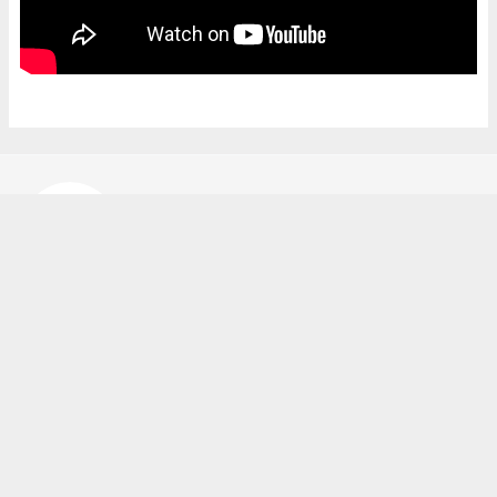
Bekir Karakuş
bekir@ipekyoluhaber.net
Okuyucu Yorumları
(0)
Gönder
Yorum yazarak Topluluk Kuralları’nı kabul etmiş bulunuyor ve ipekyoluhaber.net