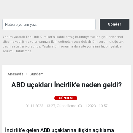
Gönder
Yorum yazarak Topluluk Kuralları’nı kabul etmiş bulunuyor ve ipekyoluhaber.net
sitesine yaptığınız yorumunuzla ilgili doğrudan veya dolaylı tüm sorumluluğu tek
başınıza üstleniyorsunuz. Yazılan tüm yorumlardan site yönetimi hiçbir şekilde
sorumlu tutulamaz.
Anasayfa
Gündem
ABD uçakları İncirlik'e neden geldi?
GÜNDEM
01.11.2023 - 13:27, Güncelleme: 03.11.2023 - 10:57
İncirlik’e gelen ABD uçaklarına ilişkin açıklama