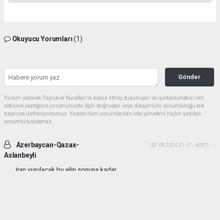
Okuyucu Yorumları
(1)
Gönder
Yorum yazarak Topluluk Kuralları’nı kabul etmiş bulunuyor ve ipekyoluhaber.net
sitesine yaptığınız yorumunuzla ilgili doğrudan veya dolaylı tüm sorumluluğu tek
başınıza üstleniyorsunuz. Yazılan tüm yorumlardan site yönetimi hiçbir şekilde
sorumlu tutulamaz.
Azerbaycan-Qazax-
(07.09.2024 21:17 - #257)
Aslanbeyli
Iran vurulacak bu yilin sonuna kadar...
Yorumu Yanıtla