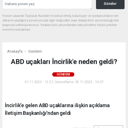
Gönder
Yorum yazarak Topluluk Kuralları’nı kabul etmiş bulunuyor ve ipekyoluhaber.net
sitesine yaptığınız yorumunuzla ilgili doğrudan veya dolaylı tüm sorumluluğu tek
başınıza üstleniyorsunuz. Yazılan tüm yorumlardan site yönetimi hiçbir şekilde
sorumlu tutulamaz.
Anasayfa
Gündem
ABD uçakları İncirlik'e neden geldi?
GÜNDEM
01.11.2023 - 13:27, Güncelleme: 03.11.2023 - 10:57
İncirlik’e gelen ABD uçaklarına ilişkin açıklama
İletişim Başkanlığı'ndan geldi