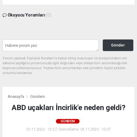
Okuyucu Yorumları
(0)
Gönder
Yorum yazarak Topluluk Kuralları’nı kabul etmiş bulunuyor ve ipekyoluhaber.net
sitesine yaptığınız yorumunuzla ilgili doğrudan veya dolaylı tüm sorumluluğu tek
başınıza üstleniyorsunuz. Yazılan tüm yorumlardan site yönetimi hiçbir şekilde
sorumlu tutulamaz.
Anasayfa
Gündem
ABD uçakları İncirlik'e neden geldi?
GÜNDEM
01.11.2023 - 13:27, Güncelleme: 03.11.2023 - 10:57