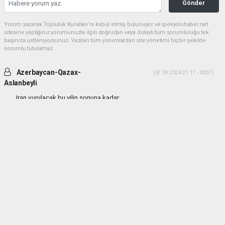
Gönder
Yorum yazarak Topluluk Kuralları’nı kabul etmiş bulunuyor ve ipekyoluhaber.net
sitesine yaptığınız yorumunuzla ilgili doğrudan veya dolaylı tüm sorumluluğu tek
başınıza üstleniyorsunuz. Yazılan tüm yorumlardan site yönetimi hiçbir şekilde
sorumlu tutulamaz.
Azerbaycan-Qazax-
(07.09.2024 21:17 - #257)
Aslanbeyli
Iran vurulacak bu yilin sonuna kadar...
Yorumu Yanıtla
haber paketi
haber scripti
haber yazılımı
Tüm hakları saklı tutulmaktadır.Copyright 2026©
Haber Yazılımı:
Web Aksiyon ®