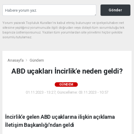
Gönder
Yorum yazarak Topluluk Kuralları’nı kabul etmiş bulunuyor ve ipekyoluhaber.net
sitesine yaptığınız yorumunuzla ilgili doğrudan veya dolaylı tüm sorumluluğu tek
başınıza üstleniyorsunuz. Yazılan tüm yorumlardan site yönetimi hiçbir şekilde
sorumlu tutulamaz.
Anasayfa
Gündem
ABD uçakları İncirlik'e neden geldi?
GÜNDEM
01.11.2023 - 13:27, Güncelleme: 03.11.2023 - 10:57
İncirlik’e gelen ABD uçaklarına ilişkin açıklama
İletişim Başkanlığı'ndan geldi