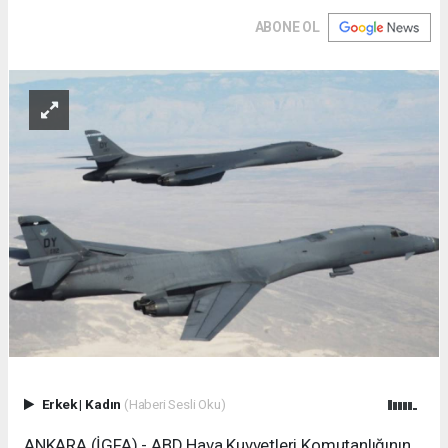
ABONE OL
Erkek
|
Kadın
(Haberi Sesli Oku)
ANKARA (İGFA) - ABD Hava Kuvvetleri Komutanlığının