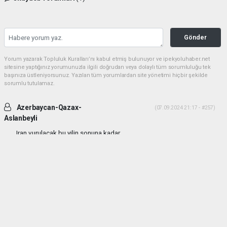
Gönder
Yorum yazarak Topluluk Kuralları’nı kabul etmiş bulunuyor ve ipekyoluhaber.net
sitesine yaptığınız yorumunuzla ilgili doğrudan veya dolaylı tüm sorumluluğu tek
başınıza üstleniyorsunuz. Yazılan tüm yorumlardan site yönetimi hiçbir şekilde
sorumlu tutulamaz.
Azerbaycan-Qazax-
(07.09.2024 21:17 - #257)
Aslanbeyli
Iran vurulacak bu yilin sonuna kadar...
Yorumu Yanıtla
haber paketi
haber scripti
haber yazılımı
Tüm hakları saklı tutulmaktadır.Copyright 2026©