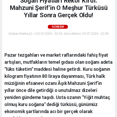
Soğan Fiyatları Rekor Kırdı:
Mahzuni Şerif’in O Meşhur Türküsü
Yıllar Sonra Gerçek Oldu!
GÜNDEM
(Haber Merkezi) - | 20.07.2026 - 22:04, Güncelleme: 20.07.2026 - 22:38
Pazar tezgahları ve market raflarındaki fahiş fiyat
artışları, mutfakların temel gıdası olan soğanı adeta
"lüks tüketim" maddesi haline getirdi. Kuru soğanın
kilogram fiyatının 80 liraya dayanması, Türk halk
müziğinin efsanevi ozanı Âşık Mahzuni Şerif’in
yıllar önce dile getirdiği o unutulmaz dizeleri
yeniden gündeme taşıdı. Usta ozanın "Yiğit muhtaç
olmuş kuru soğana" dediği türküsü, günümüz
ekonomik şartlarında acı bir gerçek olarak