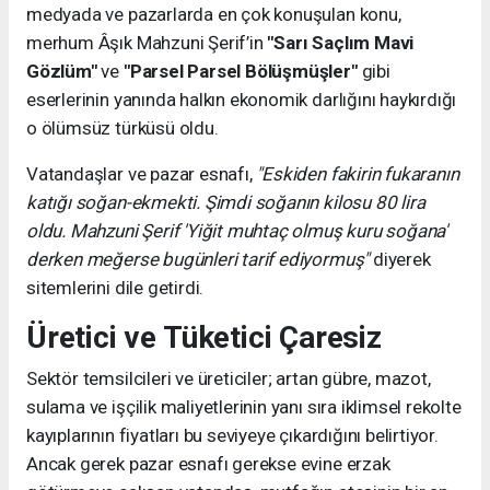
medyada ve pazarlarda en çok konuşulan konu,
merhum Âşık Mahzuni Şerif’in
"Sarı Saçlım Mavi
Gözlüm"
ve
"Parsel Parsel Bölüşmüşler"
gibi
eserlerinin yanında halkın ekonomik darlığını haykırdığı
o ölümsüz türküsü oldu.
Vatandaşlar ve pazar esnafı,
"Eskiden fakirin fukaranın
katığı soğan-ekmekti. Şimdi soğanın kilosu 80 lira
oldu. Mahzuni Şerif 'Yiğit muhtaç olmuş kuru soğana'
derken meğerse bugünleri tarif ediyormuş"
diyerek
sitemlerini dile getirdi.
Üretici ve Tüketici Çaresiz
Sektör temsilcileri ve üreticiler; artan gübre, mazot,
sulama ve işçilik maliyetlerinin yanı sıra iklimsel rekolte
kayıplarının fiyatları bu seviyeye çıkardığını belirtiyor.
Ancak gerek pazar esnafı gerekse evine erzak