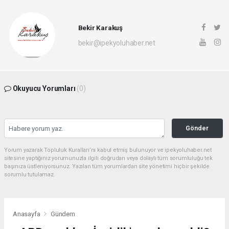
Bekir Karakuş
bekir@ipekyoluhaber.net
Okuyucu Yorumları
(0)
Gönder
Yorum yazarak Topluluk Kuralları’nı kabul etmiş bulunuyor ve ipekyoluhaber.net
sitesine yaptığınız yorumunuzla ilgili doğrudan veya dolaylı tüm sorumluluğu tek
başınıza üstleniyorsunuz. Yazılan tüm yorumlardan site yönetimi hiçbir şekilde
sorumlu tutulamaz.
Anasayfa
Gündem