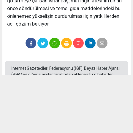
götürmeye çalışan vatandaş, mutfağın ateşinin bir an
önce söndürülmesi ve temel gıda maddelerindeki bu
önlenemez yükselişin durdurulması için yetkililerden
acil çözüm bekliyor.
İnternet Gazetecileri Federasyonu (İGF), Beyaz Haber Ajansı
(BHA) ve diğer ajanslar tarafından eklenen tüm haberler,
sitemizin editörlerinin müdahalesi olmadan ajans
kanallarından çekilmektedir. Bu haberlerde yer alan hukuki
muhataplar haberi geçen ajanslar olup sitemizin hiç bir
editörü sorumlu tutulamaz...
Habere Ek Video