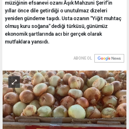
müziğinin efsanevi ozanı Âşık Mahzuni Şerif’in
yıllar önce dile getirdiği o unutulmaz dizeleri
yeniden gündeme taşıdı. Usta ozanın "Yiğit muhtaç
olmuş kuru soğana" dediği türküsü, günümüz
ekonomik şartlarında acı bir gerçek olarak
mutfaklara yansıdı.
ABONE OL