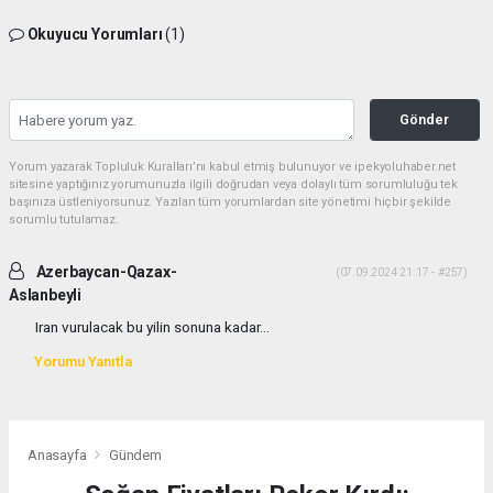
Okuyucu Yorumları
(1)
Gönder
Yorum yazarak Topluluk Kuralları’nı kabul etmiş bulunuyor ve ipekyoluhaber.net
sitesine yaptığınız yorumunuzla ilgili doğrudan veya dolaylı tüm sorumluluğu tek
başınıza üstleniyorsunuz. Yazılan tüm yorumlardan site yönetimi hiçbir şekilde
sorumlu tutulamaz.
Azerbaycan-Qazax-
(07.09.2024 21:17 - #257)
Aslanbeyli
Iran vurulacak bu yilin sonuna kadar...
Yorumu Yanıtla
Anasayfa
Gündem