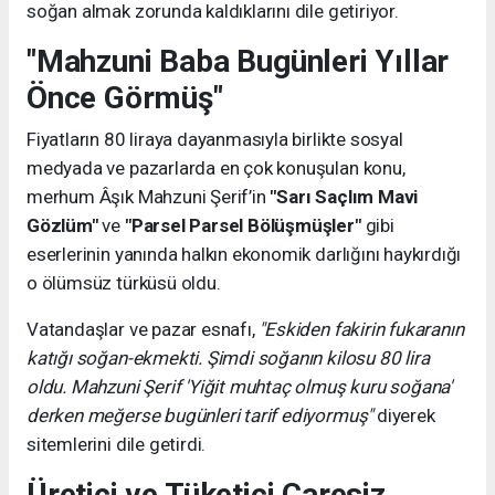
soğan almak zorunda kaldıklarını dile getiriyor.
"Mahzuni Baba Bugünleri Yıllar
Önce Görmüş"
Fiyatların 80 liraya dayanmasıyla birlikte sosyal
medyada ve pazarlarda en çok konuşulan konu,
merhum Âşık Mahzuni Şerif’in
"Sarı Saçlım Mavi
Gözlüm"
ve
"Parsel Parsel Bölüşmüşler"
gibi
eserlerinin yanında halkın ekonomik darlığını haykırdığı
o ölümsüz türküsü oldu.
Vatandaşlar ve pazar esnafı,
"Eskiden fakirin fukaranın
katığı soğan-ekmekti. Şimdi soğanın kilosu 80 lira
oldu. Mahzuni Şerif 'Yiğit muhtaç olmuş kuru soğana'
derken meğerse bugünleri tarif ediyormuş"
diyerek
sitemlerini dile getirdi.
Üretici ve Tüketici Çaresiz