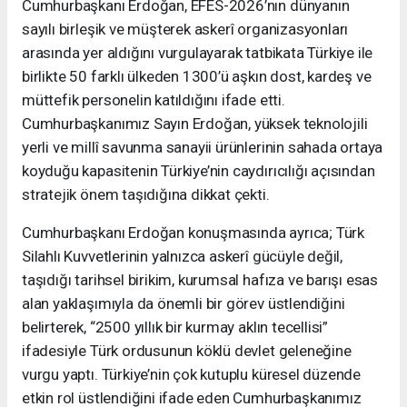
Cumhurbaşkanı Erdoğan, EFES-2026’nın dünyanın
sayılı birleşik ve müşterek askerî organizasyonları
arasında yer aldığını vurgulayarak tatbikata Türkiye ile
birlikte 50 farklı ülkeden 1300’ü aşkın dost, kardeş ve
müttefik personelin katıldığını ifade etti.
Cumhurbaşkanımız Sayın Erdoğan, yüksek teknolojili
yerli ve millî savunma sanayii ürünlerinin sahada ortaya
koyduğu kapasitenin Türkiye’nin caydırıcılığı açısından
stratejik önem taşıdığına dikkat çekti.
Cumhurbaşkanı Erdoğan konuşmasında ayrıca; Türk
Silahlı Kuvvetlerinin yalnızca askerî gücüyle değil,
taşıdığı tarihsel birikim, kurumsal hafıza ve barışı esas
alan yaklaşımıyla da önemli bir görev üstlendiğini
belirterek, “2500 yıllık bir kurmay aklın tecellisi”
ifadesiyle Türk ordusunun köklü devlet geleneğine
vurgu yaptı. Türkiye’nin çok kutuplu küresel düzende
etkin rol üstlendiğini ifade eden Cumhurbaşkanımız