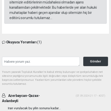
sitemizin editörlerinin müdahalesi olmadan ajans
kanallarından çekilmektedir. Bu haberlerde yer alan hukuki
muhataplar haberi geçen ajanslar olup sitemizin hiç bir
editörü sorumlu tutulamaz...
Okuyucu Yorumları
(1)
Gönder
Yorum yazarak Topluluk Kuralları’nı kabul etmiş bulunuyor ve ipekyoluhaber.net
sitesine yaptığınız yorumunuzla ilgili doğrudan veya dolaylı tüm sorumluluğu tek
başınıza üstleniyorsunuz. Yazılan tüm yorumlardan site yönetimi hiçbir şekilde
sorumlu tutulamaz.
Azerbaycan-Qazax-
(07.09.2024 21:17 - #257)
Aslanbeyli
Iran vurulacak bu yilin sonuna kadar...