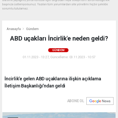
sitesine yaptığınız yorumunuzla ilgili doğrudan veya dolaylı tüm sorumluluğu tek
başınıza üstleniyorsunuz. Yazılan tüm yorumlardan site yönetimi hiçbir şekilde
sorumlu tutulamaz.
Anasayfa
Gündem
ABD uçakları İncirlik'e neden geldi?
GÜNDEM
01.11.2023 - 13:27, Güncelleme: 03.11.2023 - 10:57
İncirlik’e gelen ABD uçaklarına ilişkin açıklama
İletişim Başkanlığı'ndan geldi
ABONE OL