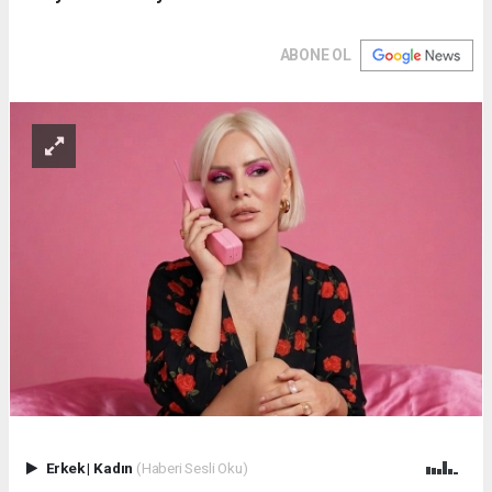
ABONE OL
Erkek
|
Kadın
(Haberi Sesli Oku)