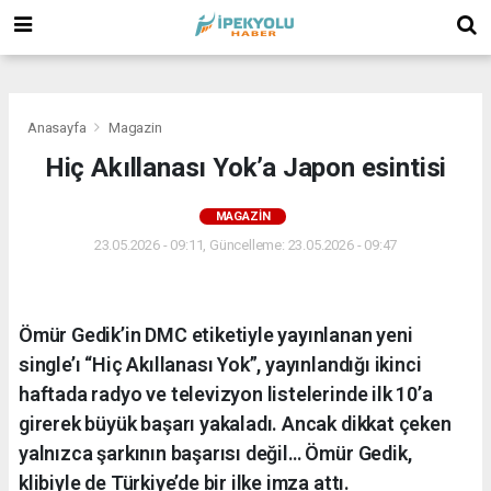
(
(
(
Anasayfa
Magazin
Hiç Akıllanası Yok’a Japon esintisi
MAGAZIN
23.05.2026 - 09:11, Güncelleme: 23.05.2026 - 09:47
Ömür Gedik’in DMC etiketiyle yayınlanan yeni
single’ı “Hiç Akıllanası Yok”, yayınlandığı ikinci
haftada radyo ve televizyon listelerinde ilk 10’a
girerek büyük başarı yakaladı. Ancak dikkat çeken
yalnızca şarkının başarısı değil… Ömür Gedik,
klibiyle de Türkiye’de bir ilke imza attı.