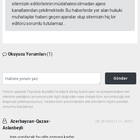
sitemizin editörlerinin müdahalesi olmadan ajans
kanallarından çekilmektedir. Bu haberlerde yer alan hukuki
muhataplar haberi geçen ajanslar olup sitemizin hiç bir
editörü sorumlu tutulamaz...
Okuyucu Yorumları
(1)
Gönder
Yorum yazarak Topluluk Kuralları’nı kabul etmiş bulunuyor ve ipekyoluhaber.net
sitesine yaptığınız yorumunuzla ilgili doğrudan veya dolaylı tüm sorumluluğu tek
başınıza üstleniyorsunuz. Yazılan tüm yorumlardan site yönetimi hiçbir şekilde
sorumlu tutulamaz.
Azerbaycan-Qazax-
(07.09.2024 21:17 - #257)
Aslanbeyli
Iran vurulacak bu yilin sonuna kadar...