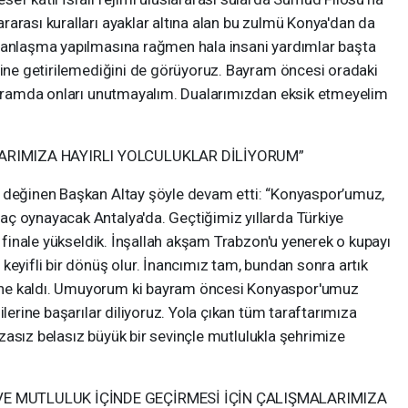
arası kuralları ayaklar altına alan bu zulmü Konya'dan da
e anlaşma yapılmasına rağmen hala insani yardımlar başta
rine getirilemediğini de görüyoruz. Bayram öncesi oradaki
Bayramda onları unutmayalım. Dualarımızdan eksik etmeyelim
ARIMIZA HAYIRLI YOLCULUKLAR DİLİYORUM”
a değinen Başkan Altay şöyle devam etti: “Konyaspor’umuz,
ç oynayacak Antalya'da. Geçtiğimiz yıllarda Türkiye
a finale yükseldik. İnşallah akşam Trabzon'u yenerek o kupayı
keyifli bir dönüş olur. İnancımız tam, bundan sonra artık
ne kaldı. Umuyorum ki bayram öncesi Konyaspor'umuz
ilerine başarılar diliyoruz. Yola çıkan tüm taraftarımıza
kazasız belasız büyük bir sevinçle mutlulukla şehrimize
E MUTLULUK İÇİNDE GEÇİRMESİ İÇİN ÇALIŞMALARIMIZA