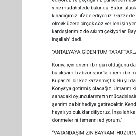
yine müdahalede bulundu. Bütün uluslar
kınadığımızı ifade ediyoruz. Gazze'd
olmak üzere birçok söz verilen işin ye
kardeşlerimiz de sıkıntı çekiyorlar. 
inşallah” dedi.
“ANTALYA’YA GİDEN TÜM TARAFTARL
Konya için önemli bir gün olduğuna d
bu akşam Trabzonspor'la önemli bir ma
Kupası'nı bir kez kazanmıştık. Bu yıl d
Konya'ya getirmiş olacağız. Umarım ki 
sahadaki oyuncularımızın mücadelesi
şehrimize bir hediye getirecektir. Kend
hayırlı yolculuklar diliyoruz. İnşallah 
dönmelerini temenni ediyorum.”
“VATANDAŞIMIZIN BAYRAMI HUZUR V