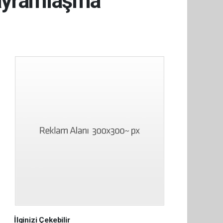
bayramlaşma
İlginizi Çekebilir