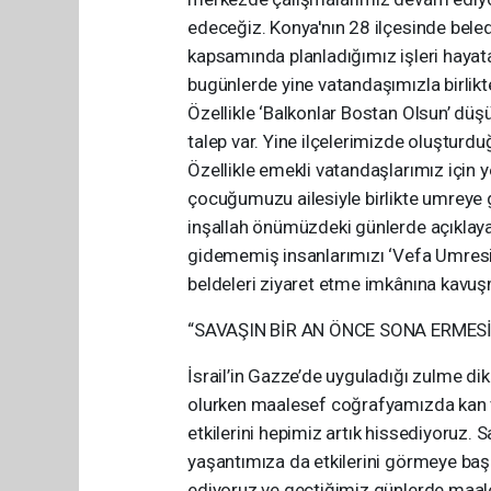
edeceğiz. Konya'nın 28 ilçesinde bele
kapsamında planladığımız işleri hayata
bugünlerde yine vatandaşımızla birlikte
Özellikle ‘Balkonlar Bostan Olsun’ dü
talep var. Yine ilçelerimizde oluşturd
Özellikle emekli vatandaşlarımız için y
çocuğumuzu ailesiyle birlikte umreye
inşallah önümüzdeki günlerde açıklaya
gidememiş insanlarımızı ‘Vefa Umresi
beldeleri ziyaret etme imkânına kavuşm
“SAVAŞIN BİR AN ÖNCE SONA ERMES
İsrail’in Gazze’de uyguladığı zulme di
olurken maalesef coğrafyamızda kan 
etkilerini hepimiz artık hissediyoruz.
yaşantımıza da etkilerini görmeye baş
ediyoruz ve geçtiğimiz günlerde maales