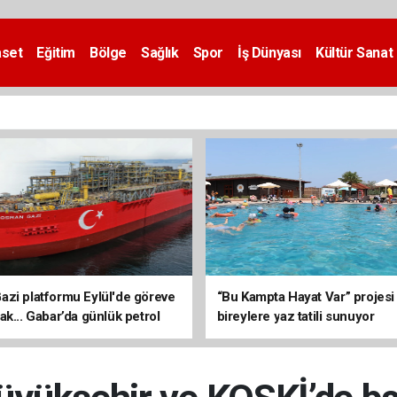
aset
Eğitim
Bölge
Sağlık
Spor
İş Dünyası
Kültür Sanat
zi platformu Eylül'de göreve
“Bu Kampta Hayat Var” projesi
ak... Gabar’da günlük petrol
bireylere yaz tatili sunuyor
3 bin 200 varile ulaştı