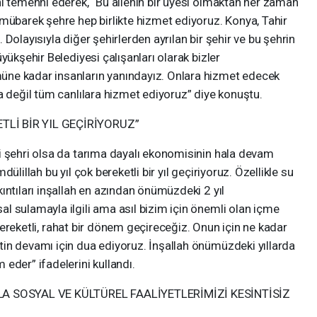
i temenni ederek, “Bu ailenin bir üyesi olmaktan her zaman
mübarek şehre hep birlikte hizmet ediyoruz. Konya, Tahir
Dolayısıyla diğer şehirlerden ayrılan bir şehir ve bu şehrin
yükşehir Belediyesi çalışanları olarak bizler
ne kadar insanların yanındayız. Onlara hizmet edecek
a değil tüm canlılara hizmet ediyoruz” diye konuştu.
TLİ BİR YIL GEÇİRİYORUZ”
i şehri olsa da tarıma dayalı ekonomisinin hala devam
ülillah bu yıl çok bereketli bir yıl geçiriyoruz. Özellikle su
ıntıları inşallah en azından önümüzdeki 2 yıl
l sulamayla ilgili ama asıl bizim için önemli olan içme
l bereketli, rahat bir dönem geçireceğiz. Onun için ne kadar
in devamı için dua ediyoruz. İnşallah önümüzdeki yıllarda
eder” ifadelerini kullandı.
 SOSYAL VE KÜLTÜREL FAALİYETLERİMİZİ KESİNTİSİZ