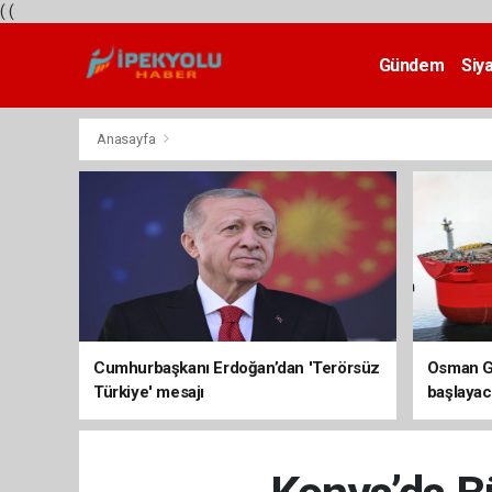
(
(
Gündem
Siy
Teknoloji
Anasayfa
Cumhurbaşkanı Erdoğan’dan 'Terörsüz
Osman Ga
Türkiye' mesajı
başlayac
üretimi 8