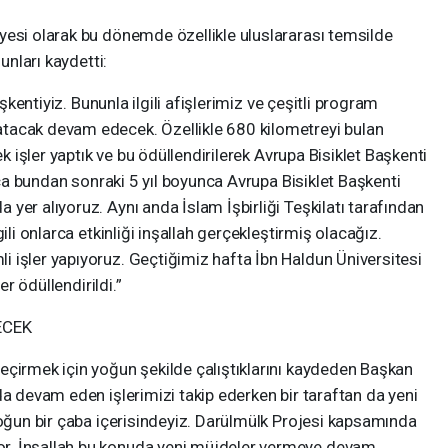
yesi olarak bu dönemde özellikle uluslararası temsilde
unları kaydetti:
aşkentiyiz. Bununla ilgili afişlerimiz ve çeşitli program
tacak devam edecek. Özellikle 680 kilometreyi bulan
ek işler yaptık ve bu ödüllendirilerek Avrupa Bisiklet Başkenti
rıca bundan sonraki 5 yıl boyunca Avrupa Bisiklet Başkenti
yer alıyoruz. Aynı anda İslam İşbirliği Teşkilatı tarafından
ili onlarca etkinliği inşallah gerçekleştirmiş olacağız.
 işler yapıyoruz. Geçtiğimiz hafta İbn Haldun Üniversitesi
er ödüllendirildi.”
ECEK
eçirmek için yoğun şekilde çalıştıklarını kaydeden Başkan
da devam eden işlerimizi takip ederken bir taraftan da yeni
yoğun bir çaba içerisindeyiz. Darülmülk Projesi kapsamında
r. İnşallah bu konuda yeni müjdeler vermeye devam