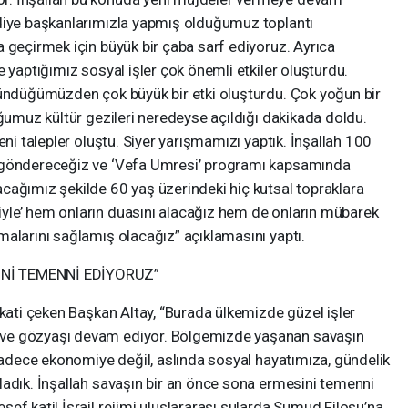
diye başkanlarımızla yapmış olduğumuz toplantı
 geçirmek için büyük bir çaba sarf ediyoruz. Ayrıca
 yaptığımız sosyal işler çok önemli etkiler oluşturdu.
şündüğümüzden çok büyük bir etki oluşturdu. Çok yoğun bir
uğumuz kültür gezileri neredeyse açıldığı dakikada doldu.
eni talepler oluştu. Siyer yarışmamızı yaptık. İnşallah 100
 göndereceğiz ve ‘Vefa Umresi’ programı kapsamında
cağımız şekilde 60 yaş üzerindeki hiç kutsal topraklara
yle’ hem onların duasını alacağız hem de onların mübarek
alarını sağlamış olacağız” açıklamasını yaptı.
İNİ TEMENNİ EDİYORUZ”
kkati çeken Başkan Altay, “Burada ülkemizde güzel işler
ve gözyaşı devam ediyor. Bölgemizde yaşanan savaşın
 Sadece ekonomiye değil, aslında sosyal hayatımıza, gündelik
ladık. İnşallah savaşın bir an önce sona ermesini temenni
ef katil İsrail rejimi uluslararası sularda Sumud Filosu’na