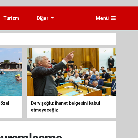
Turizm
Diğer
Menü
 özel
Dervişoğlu: İhanet belgesini kabul
etmeyeceğiz