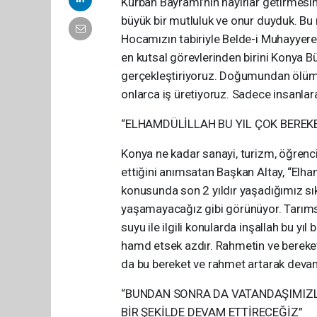
Kurban Bayramı’nın hayırlar getirmesin
büyük bir mutluluk ve onur duyduk. Bu 
Hocamızın tabiriyle Belde-i Muhayyere. 
en kutsal görevlerinden birini Konya Bü
gerçekleştiriyoruz. Doğumundan ölümü
onlarca iş üretiyoruz. Sadece insanlar
“ELHAMDÜLİLLAH BU YIL ÇOK BEREKE
Konya ne kadar sanayi, turizm, öğrenc
ettiğini anımsatan Başkan Altay, “Elhamd
konusunda son 2 yıldır yaşadığımız sık
yaşamayacağız gibi görünüyor. Tarımsa
suyu ile ilgili konularda inşallah bu yı
hamd etsek azdır. Rahmetin ve bereket
da bu bereket ve rahmet artarak devam 
“BUNDAN SONRA DA VATANDAŞIMIZLA
BİR ŞEKİLDE DEVAM ETTİRECEĞİZ”