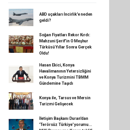
ABD uçakları İncirlik'e neden
geldi?
Soğan Fiyatları Rekor Kırdı:
Mahzuni Şerif’in O Meşhur
Türküsü Yıllar Sonra Gerçek
Oldu!
Hasan Ekici, Konya
Havalimanının Yetersizliğini
ve Konya Turizmini TBMM
Gündemine Taşıdı
Konya ile, Tarsus ve Mersin
Turizmi Gelişecek
İletişim Başkanı Duran'dan
'Terörsüz Türkiye' yorumu...