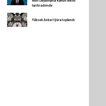
Millî Dayanışma Kanun teklifi
tarihi adımdır
Yüksek Askerî Şûra toplandı