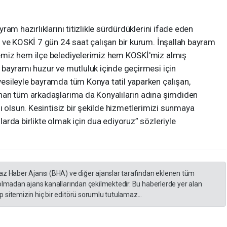
am hazırlıklarını titizlikle sürdürdüklerini ifade eden
 ve KOSKİ 7 gün 24 saat çalışan bir kurum. İnşallah bayram
miz hem ilçe belediyelerimiz hem KOSKİ'miz almış
bayramı huzur ve mutluluk içinde geçirmesi için
esileyle bayramda tüm Konya tatil yaparken çalışan,
nan tüm arkadaşlarıma da Konyalıların adına şimdiden
ı olsun. Kesintisiz bir şekilde hizmetlerimizi sunmaya
rda birlikte olmak için dua ediyoruz” sözleriyle
yaz Haber Ajansı (BHA) ve diğer ajanslar tarafından eklenen tüm
 olmadan ajans kanallarından çekilmektedir. Bu haberlerde yer alan
 sitemizin hiç bir editörü sorumlu tutulamaz...