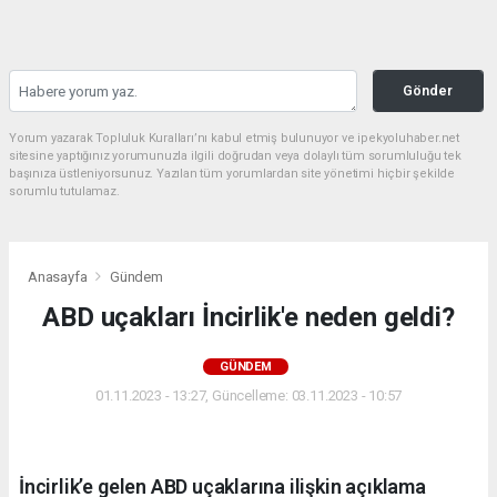
Gönder
Yorum yazarak Topluluk Kuralları’nı kabul etmiş bulunuyor ve ipekyoluhaber.net
sitesine yaptığınız yorumunuzla ilgili doğrudan veya dolaylı tüm sorumluluğu tek
başınıza üstleniyorsunuz. Yazılan tüm yorumlardan site yönetimi hiçbir şekilde
sorumlu tutulamaz.
Anasayfa
Gündem
ABD uçakları İncirlik'e neden geldi?
GÜNDEM
01.11.2023 - 13:27, Güncelleme: 03.11.2023 - 10:57
İncirlik’e gelen ABD uçaklarına ilişkin açıklama