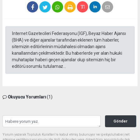
İnternet Gazetecileri Federasyonu (İGF), Beyaz Haber Ajansı
(BHA) ve diğer ajanslar tarafından eklenen tüm haberler,
sitemizin editörlerinin müdahalesi olmadan ajans
kanallarından çekilmektedir. Bu haberlerde yer alan hukuki
muhataplar haberi geçen ajanslar olup sitemizin hiç bir
editörü sorumlu tutulamaz...
Okuyucu Yorumları
(1)
Gönder
Yorum yazarak Topluluk Kuralları’nı kabul etmiş bulunuyor ve ipekyoluhaber.net
sitesine yaptığınız yorumunuzla ilgili doğrudan veya dolaylı tüm sorumluluğu tek