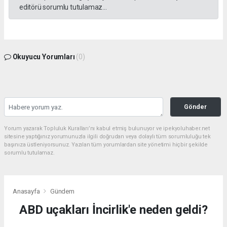
editörü sorumlu tutulamaz...
Okuyucu Yorumları
(0)
Gönder
Yorum yazarak Topluluk Kuralları’nı kabul etmiş bulunuyor ve ipekyoluhaber.net
sitesine yaptığınız yorumunuzla ilgili doğrudan veya dolaylı tüm sorumluluğu tek
başınıza üstleniyorsunuz. Yazılan tüm yorumlardan site yönetimi hiçbir şekilde
sorumlu tutulamaz.
Anasayfa
Gündem
ABD uçakları İncirlik'e neden geldi?