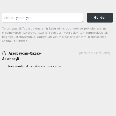
Gönder
Yorum yazarak Topluluk Kuralları’nı kabul etmiş bulunuyor ve ipekyoluhaber.net
sitesine yaptığınız yorumunuzla ilgili doğrudan veya dolaylı tüm sorumluluğu tek
başınıza üstleniyorsunuz. Yazılan tüm yorumlardan site yönetimi hiçbir şekilde
sorumlu tutulamaz.
Azerbaycan-Qazax-
(07.09.2024 21:17 - #257)
Aslanbeyli
Iran vurulacak bu yilin sonuna kadar...
Yorumu Yanıtla
haber paketi
haber scripti
haber yazılımı
Tüm hakları saklı tutulmaktadır.Copyright 2026©