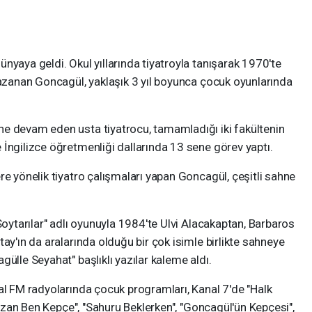
nyaya geldi. Okul yıllarında tiyatroyla tanışarak 1970'te
kazanan Goncagül, yaklaşık 3 yıl boyunca çocuk oyunlarında
e devam eden usta tiyatrocu, tamamladığı iki fakültenin
İngilizce öğretmenliği dallarında 13 sene görev yaptı.
re yönelik tiyatro çalışmaları yapan Goncagül, çeşitli sahne
Soytarılar" adlı oyunuyla 1984'te Ulvi Alacakaptan, Barbaros
ay'ın da aralarında olduğu bir çok isimle birlikte sahneye
ülle Seyahat" başlıklı yazılar kaleme aldı.
al FM radyolarında çocuk programları, Kanal 7'de "Halk
 Kazan Ben Kepçe", "Sahuru Beklerken", "Goncagül'ün Kepçesi",