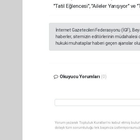
"Tatil Eğlencesi", "Aileler Yarışıyor" v
İnternet Gazetecileri Federasyonu (İGF), Be
haberler, sitemizin editörlerinin müdahalesi
hukuki muhataplar haberi geçen ajanslar olup
Okuyucu Yorumları
(0)
Yorum yazarak Topluluk Kuralları’nı kabul etmiş bulun
dolaylı tüm sorumluluğu tek başınıza üstleniyorsunuz