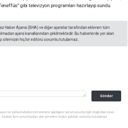
e "Teneffüs" gibi televizyon programları hazırlayıp sundu.
yaz Haber Ajansı (BHA) ve diğer ajanslar tarafından eklenen tüm
 olmadan ajans kanallarından çekilmektedir. Bu haberlerde yer alan
 sitemizin hiç bir editörü sorumlu tutulamaz...
Gönder
uyor ve ipekyoluhaber.net sitesine yaptığınız yorumunuzla ilgili doğrudan veya
. Yazılan tüm yorumlardan site yönetimi hiçbir şekilde sorumlu tutulamaz.