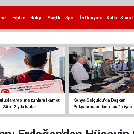
aset
Eğitim
Bölge
Sağlık
Spor
İş Dünyası
Kültür Sanat
uluslararası mezunlara ikamet
Konya Selçuklu'da Başkan
... Süre 2 yıla kadar
Pekyatırmacı'dan esnaf ziyare
ilecek