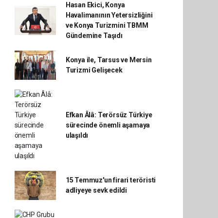
Hasan Ekici, Konya
Havalimanının Yetersizliğini
ve Konya Turizmini TBMM
Gündemine Taşıdı
Konya ile, Tarsus ve Mersin
Turizmi Gelişecek
Efkan Âlâ: Terörsüz Türkiye
sürecinde önemli aşamaya
ulaşıldı
15 Temmuz'un firari teröristi
adliyeye sevk edildi