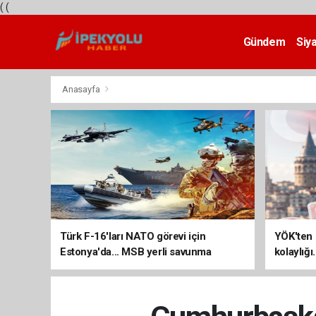
(
(
Gündem
Siy
Teknoloji
Anasayfa
Türk F-16'ları NATO görevi için
YÖK'ten 
Estonya'da... MSB yerli savunma
kolaylığı
sistemleriyle güçleniyor
uzatılab