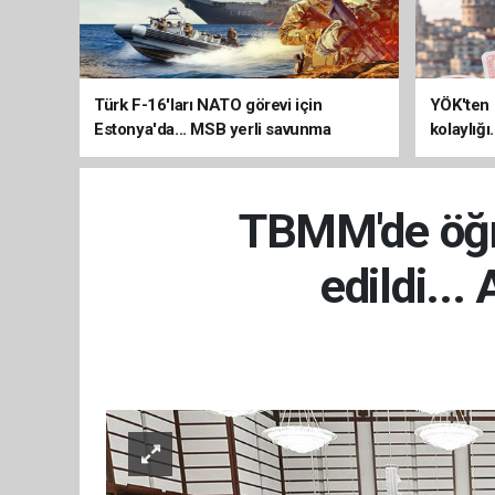
Türk F-16'ları NATO görevi için
YÖK'ten 
Estonya'da... MSB yerli savunma
kolaylığı
sistemleriyle güçleniyor
uzatılab
TBMM'de öğre
edildi...