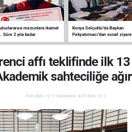
uluslararası mezunlara ikamet
Konya Selçuklu'da Başkan
... Süre 2 yıla kadar
Pekyatırmacı'dan esnaf ziyare
ilecek
nci affı teklifinde ilk 1
 Akademik sahteciliğe ağı
30.07.2026 - 12:11, Güncelleme: 30.07.2026 - 12:11