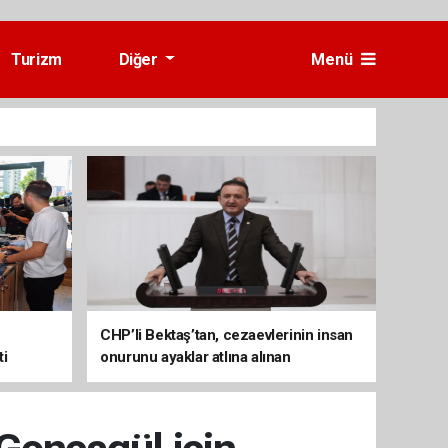
Turizm
Diğer
Menü
CHP’li Bektaş’tan, cezaevlerinin insan
ti
onurunu ayaklar atlına alınan
mekânlara dönüşmesine tepki