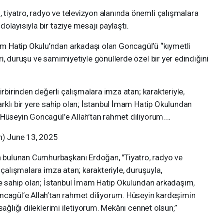
iyatro, radyo ve televizyon alanında önemli çalışmalara
olayısıyla bir taziye mesajı paylaştı.
 Hatip Okulu’ndan arkadaşı olan Goncagül’ü “kıymetli
i, duruşu ve samimiyetiyle gönüllerde özel bir yer edindiğini
irbirinden değerli çalışmalara imza atan; karakteriyle,
rklı bir yere sahip olan; İstanbul İmam Hatip Okulundan
 Hüseyin Goncagül’e Allah’tan rahmet diliyorum.…
) June 13, 2025
bulunan Cumhurbaşkanı Erdoğan, "Tiyatro, radyo ve
 çalışmalara imza atan; karakteriyle, duruşuyla,
ere sahip olan; İstanbul İmam Hatip Okulundan arkadaşım,
ncagül’e Allah’tan rahmet diliyorum. Hüseyin kardeşimin
sağlığı dileklerimi iletiyorum. Mekânı cennet olsun,”