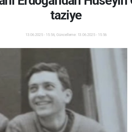
ı Erdoğan'dan Hüseyin 
taziye
13.06.2025 - 15:56, Güncelleme: 13.06.2025 - 15:56