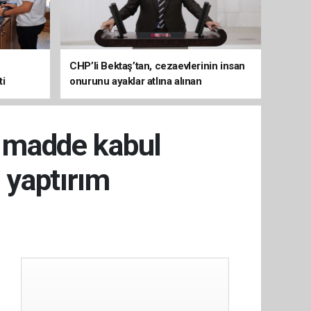
CHP’li Bektaş’tan, cezaevlerinin insan
ti
onurunu ayaklar atlına alınan
mekânlara dönüşmesine tepki
3 madde kabul
r yaptırım