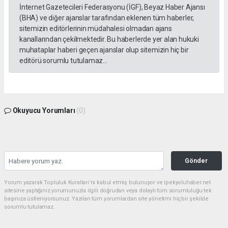
İnternet Gazetecileri Federasyonu (İGF), Beyaz Haber Ajansı
(BHA) ve diğer ajanslar tarafından eklenen tüm haberler,
sitemizin editörlerinin müdahalesi olmadan ajans
kanallarından çekilmektedir. Bu haberlerde yer alan hukuki
muhataplar haberi geçen ajanslar olup sitemizin hiç bir
editörü sorumlu tutulamaz...
Okuyucu Yorumları
(0)
Gönder
Yorum yazarak Topluluk Kuralları’nı kabul etmiş bulunuyor ve ipekyoluhaber.net
sitesine yaptığınız yorumunuzla ilgili doğrudan veya dolaylı tüm sorumluluğu tek
başınıza üstleniyorsunuz. Yazılan tüm yorumlardan site yönetimi hiçbir şekilde
sorumlu tutulamaz.