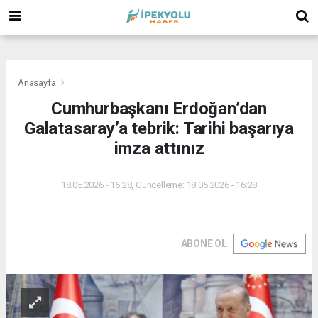
(
(
(
Anasayfa
Cumhurbaşkanı Erdoğan’dan
Galatasaray’a tebrik: Tarihi başarıya
imza attınız
18.05.2026 - 16:28, Güncelleme: 18.05.2026 - 16:28
ABONE OL