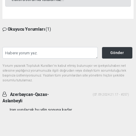
Okuyucu Yorumları
(1)
Gönder
Yorum yazarak Topluluk Kuralları’nı kabul etmiş bulunuyor ve ipekyoluhaber.net
sitesine yaptığınız yorumunuzla ilgili doğrudan veya dolaylı tüm sorumluluğu tek
başınıza üstleniyorsunuz. Yazılan tüm yorumlardan site yönetimi hiçbir şekilde
sorumlu tutulamaz.
Azerbaycan-Qazax-
(07.09.2024 21:17 - #257)
Aslanbeyli
Iran vurulacak bu yilin sonuna kadar...
Yorumu Yanıtla