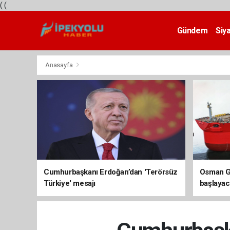
(
(
Gündem
Siy
Teknoloji
Anasayfa
Cumhurbaşkanı Erdoğan’dan 'Terörsüz
Osman Ga
Türkiye' mesajı
başlayac
üretimi 8