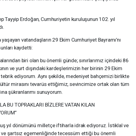
 Tayyip Erdoğan, Cumhuriyetin kuruluşunun 102. yıl
ı.
da yaşayan vatandaşların 29 Ekim Cumhuriyet Bayramı’nı
nları kaydetti:
alarından biri olan bu önemli günde; sınırlarımız içindeki 86
ının ve yurt dışındaki kardeşlerimizin her birinin 29 Ekim
tebrik ediyorum. Aynı şekilde, medeniyet bahçemizi birlikte
kültür mirasını tevarüs ettiğimiz, sevincimize ortak olan tüm
dına şükranlarımı sunuyorum.
YLA BU TOPRAKLARI BİZLERE VATAN KILAN
YORUM”
 yıl dönümünü milletçe iftiharla idrak ediyoruz. İstiklal ve
ız ve şartsız egemenliğinde tecessüm ettiği bu önemli