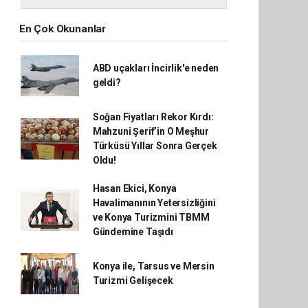
En Çok Okunanlar
ABD uçakları İncirlik'e neden
geldi?
Soğan Fiyatları Rekor Kırdı:
Mahzuni Şerif’in O Meşhur
Türküsü Yıllar Sonra Gerçek
Oldu!
Hasan Ekici, Konya
Havalimanının Yetersizliğini
ve Konya Turizmini TBMM
Gündemine Taşıdı
Konya ile, Tarsus ve Mersin
Turizmi Gelişecek