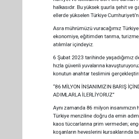
halkasıdır. Bu yüksek şuurla şehit ve 
ellerde yükselen Türkiye Cumhuriyeti’ni
Asra mührümüzü vuracağımız Türkiye 
ekonomiye, eğitimden tarıma, turizme,
atılımlar içindeyiz.
6 Şubat 2023 tarihinde yaşadığımız dep
hızla güvenli yuvalarına kavuşturuyoruz
konutun anahtar teslimini gerçekleşti
“86 MİLYON İNSANIMIZIN BARIŞ İÇİ
ADIMLARLA İLERLİYORUZ”
Aynı zamanda 86 milyon insanımızın hu
Türkiye menziline doğru da emin adımlar
kaos tüccarlarına prim vermeden; enge
koşanların heveslerini kursaklarında 