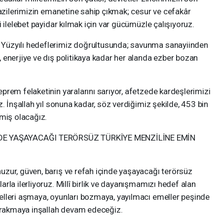
gazilerimizin emanetine sahip çıkmak; cesur ve cefakâr
 ilelebet payidar kılmak için var gücümüzle çalışıyoruz.
Yüzyılı hedeflerimiz doğrultusunda; savunma sanayiinden
 enerjiye ve dış politikaya kadar her alanda ezber bozan
rem felaketinin yaralarını sarıyor, afetzede kardeşlerimizi
. İnşallah yıl sonuna kadar, söz verdiğimiz şekilde, 453 bin
rmiş olacağız.
NDE YAŞAYACAĞI TERÖRSÜZ TÜRKİYE MENZİLİNE EMİN
zur, güven, barış ve refah içinde yaşayacağı terörsüz
la ilerliyoruz. Millî birlik ve dayanışmamızı hedef alan
lleri aşmaya, oyunları bozmaya, yayılmacı emeller peşinde
bırakmaya inşallah devam edeceğiz.