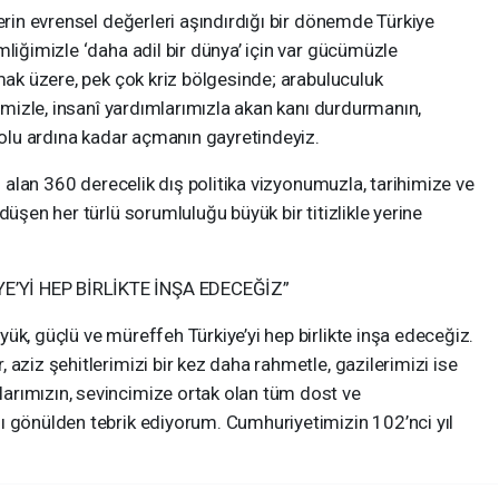
erin evrensel değerleri aşındırdığı bir dönemde Türkiye
mliğimizle ‘daha adil bir dünya’ için var gücümüzle
lmak üzere, pek çok kriz bölgesinde; arabuluculuk
rimizle, insanî yardımlarımızla akan kanı durdurmanın,
 yolu ardına kadar açmanın gayretindeyiz.
an alan 360 derecelik dış politika vizyonumuzla, tarihimize ve
düşen her türlü sorumluluğu büyük bir titizlikle yerine
’Yİ HEP BİRLİKTE İNŞA EDECEĞİZ”
ük, güçlü ve müreffeh Türkiye’yi hep birlikte inşa edeceğiz.
aziz şehitlerimizi bir kez daha rahmetle, gazilerimizi ise
arımızın, sevincimize ortak olan tüm dost ve
ı gönülden tebrik ediyorum. Cumhuriyetimizin 102’nci yıl