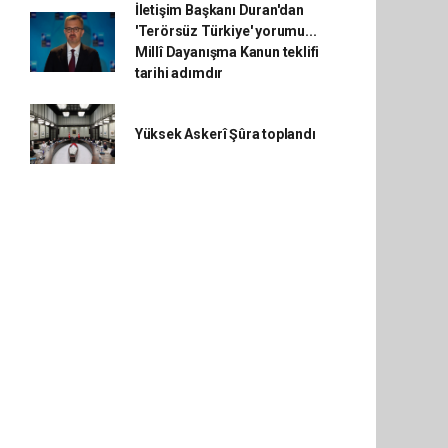
İletişim Başkanı Duran'dan
'Terörsüz Türkiye' yorumu...
Millî Dayanışma Kanun teklifi
tarihi adımdır
Yüksek Askerî Şûra toplandı