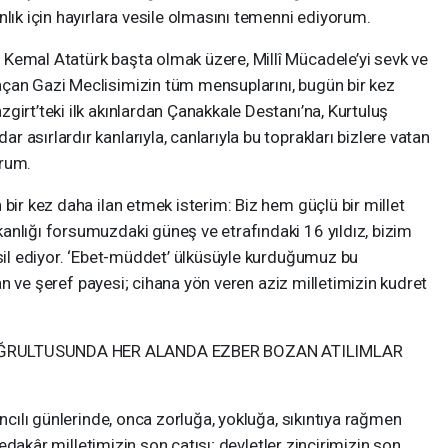
nlık için hayırlara vesile olmasını temenni ediyorum.
Kemal Atatürk başta olmak üzere, Millî Mücadele’yi sevk ve
çan Gazi Meclisimizin tüm mensuplarını, bugün bir kez
girt’teki ilk akınlardan Çanakkale Destanı’na, Kurtuluş
asırlardır kanlarıyla, canlarıyla bu toprakları bizlere vatan
orum.
bir kez daha ilan etmek isterim: Biz hem güçlü bir millet
anlığı forsumuzdaki güneş ve etrafındaki 16 yıldız, bizim
msil ediyor. ‘Ebet-müddet’ ülküsüyle kurduğumuz bu
 şan ve şeref payesi; cihana yön veren aziz milletimizin kudret
DOĞRULTUSUNDA HER ALANDA EZBER BOZAN ATILIMLAR
ancılı günlerinde, onca zorluğa, yokluğa, sıkıntıya rağmen
 fedakâr milletimizin son çatısı; devletler zincirimizin son