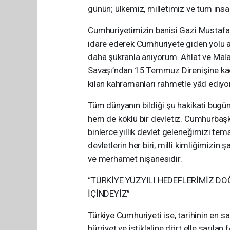
günün; ülkemiz, milletimiz ve tüm insa
Cumhuriyetimizin banisi Gazi Mustafa 
idare ederek Cumhuriyete giden yolu a
daha şükranla anıyorum. Ahlat ve Malaz
Savaşı’ndan 15 Temmuz Direnişine kadar 
kılan kahramanları rahmetle yâd ediy
Tüm dünyanın bildiği şu hakikati bugün 
hem de köklü bir devletiz. Cumhurbaşk
binlerce yıllık devlet geleneğimizi te
devletlerin her biri, millî kimliğimizin
ve merhamet nişanesidir.
“TÜRKİYE YÜZYILI HEDEFLERİMİZ 
İÇİNDEYİZ”
Türkiye Cumhuriyeti ise, tarihinin en s
hürriyet ve istiklaline dört elle sarılan