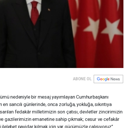
ABONE OL
önümü nedeniyle bir mesaj yayımlayan Cumhurbaşkanı
n en sancılı günlerinde, onca zorluğa, yokluğa, sıkıntıya
 sarılan fedakâr milletimizin son çatısı, devletler zincirimizin
 ve gazilerimizin emanetine sahip çıkmak; cesur ve cefakâr
 ilelebet payidar kılmak için var gücümüzle çalışıyoruz”