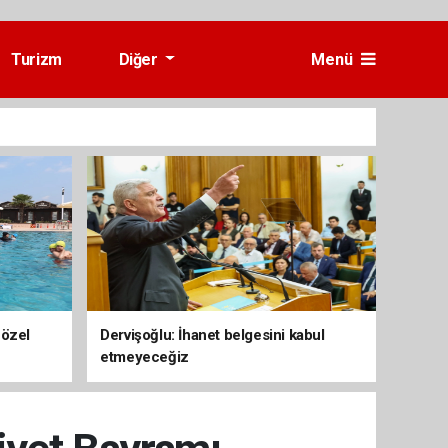
Turizm
Diğer
Menü
 özel
Dervişoğlu: İhanet belgesini kabul
etmeyeceğiz