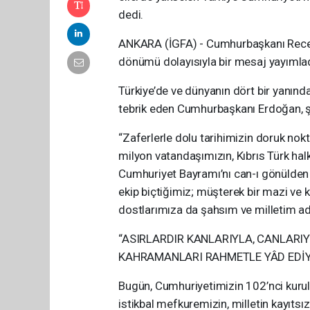
dedi.
ANKARA (İGFA) - Cumhurbaşkanı Recep
dönümü dolayısıyla bir mesaj yayımlad
Türkiye’de ve dünyanın dört bir yanın
tebrik eden Cumhurbaşkanı Erdoğan, şu
“Zaferlerle dolu tarihimizin doruk nokt
milyon vatandaşımızın, Kıbrıs Türk halk
Cumhuriyet Bayramı’nı can-ı gönülden 
ekip biçtiğimiz; müşterek bir mazi ve 
dostlarımıza da şahsım ve milletim a
“ASIRLARDIR KANLARIYLA, CANLARI
KAHRAMANLARI RAHMETLE YÂD EDİ
Bugün, Cumhuriyetimizin 102’nci kuruluş
istikbal mefkuremizin, milletin kayıts