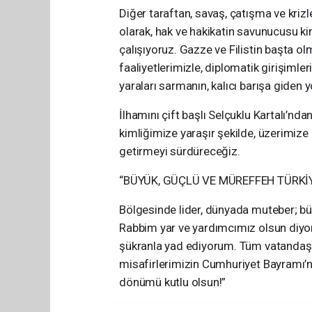
Diğer taraftan, savaş, çatışma ve krizl
olarak, hak ve hakikatin savunucusu ki
çalışıyoruz. Gazze ve Filistin başta o
faaliyetlerimizle, diplomatik girişimle
yaraları sarmanın, kalıcı barışa giden
İlhamını çift başlı Selçuklu Kartalı’nd
kimliğimize yaraşır şekilde, üzerimize 
getirmeyi sürdüreceğiz.
“BÜYÜK, GÜÇLÜ VE MÜREFFEH TÜRKİYE
Bölgesinde lider, dünyada muteber; büy
Rabbim yar ve yardımcımız olsun diyor, 
şükranla yad ediyorum. Tüm vatandaşl
misafirlerimizin Cumhuriyet Bayramı’n
dönümü kutlu olsun!”