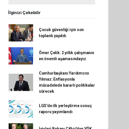
İlginizi Çekebilir
Çocuk güvenliği için son
toplantı yapıldı
Ömer Çelik: 2 yıllık çalışmanın
en önemli aşamasındayız
Cumhurbaşkanı Yardımcısı
Yılmaz: Enflasyonla
mücadelede kararlı politikalar
sürecek
LGS'de ilk yerleştirme sonuç
raporu yayımlandı
İçişleri Bakanı Çiftçi'den YÖK