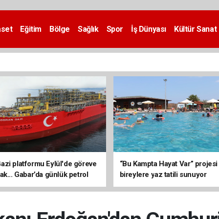
aset
Eğitim
Bölge
Sağlık
Spor
İş Dünyası
Kültür Sanat
zi platformu Eylül'de göreve
“Bu Kampta Hayat Var” projesi
ak... Gabar’da günlük petrol
bireylere yaz tatili sunuyor
3 bin 200 varile ulaştı