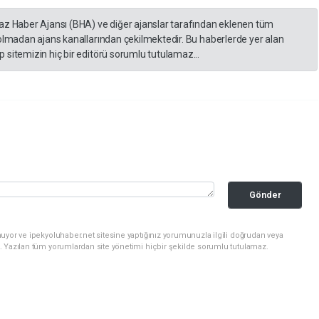
yaz Haber Ajansı (BHA) ve diğer ajanslar tarafından eklenen tüm
 olmadan ajans kanallarından çekilmektedir. Bu haberlerde yer alan
 sitemizin hiç bir editörü sorumlu tutulamaz...
Gönder
uyor ve ipekyoluhaber.net sitesine yaptığınız yorumunuzla ilgili doğrudan veya
. Yazılan tüm yorumlardan site yönetimi hiçbir şekilde sorumlu tutulamaz.