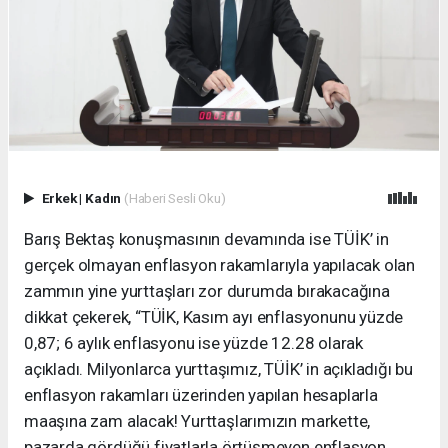
Erkek
|
Kadın
(Haberi Sesli Oku)
Barış Bektaş konuşmasının devamında ise TÜİK’ in
gerçek olmayan enflasyon rakamlarıyla yapılacak olan
zammın yine yurttaşları zor durumda bırakacağına
dikkat çekerek, “TÜİK, Kasım ayı enflasyonunu yüzde
0,87; 6 aylık enflasyonu ise yüzde 12.28 olarak
açıkladı. Milyonlarca yurttaşımız, TÜİK’ in açıkladığı bu
enflasyon rakamları üzerinden yapılan hesaplarla
maaşına zam alacak! Yurttaşlarımızın markette,
pazarda gördüğü fiyatlarla örtüşmeyen enflasyon