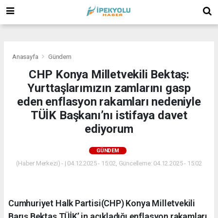
(
(
(
Anasayfa
Gündem
CHP Konya Milletvekili Bektaş:
Yurttaşlarımızın zamlarını gasp
eden enflasyon rakamları nedeniyle
TÜİK Başkanı’nı istifaya davet
ediyorum
GÜNDEM
(Haber Merkezi) - | 04.12.2025 - 15:02, Güncelleme: 04.12.2025 - 15:02
Cumhuriyet Halk Partisi(CHP) Konya Milletvekili
Barış Bektaş TÜİK’ in açıkladığı enflasyon rakamları