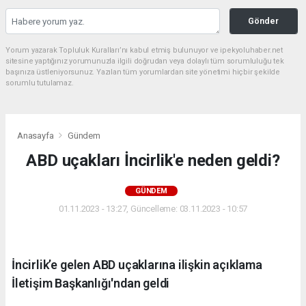
Gönder
Yorum yazarak Topluluk Kuralları’nı kabul etmiş bulunuyor ve ipekyoluhaber.net
sitesine yaptığınız yorumunuzla ilgili doğrudan veya dolaylı tüm sorumluluğu tek
başınıza üstleniyorsunuz. Yazılan tüm yorumlardan site yönetimi hiçbir şekilde
sorumlu tutulamaz.
Anasayfa
Gündem
ABD uçakları İncirlik'e neden geldi?
GÜNDEM
01.11.2023 - 13:27, Güncelleme: 03.11.2023 - 10:57
İncirlik’e gelen ABD uçaklarına ilişkin açıklama
İletişim Başkanlığı'ndan geldi