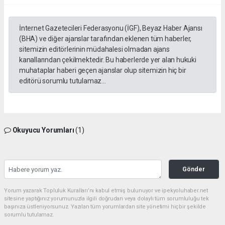
İnternet Gazetecileri Federasyonu (İGF), Beyaz Haber Ajansı
(BHA) ve diğer ajanslar tarafından eklenen tüm haberler,
sitemizin editörlerinin müdahalesi olmadan ajans
kanallarından çekilmektedir. Bu haberlerde yer alan hukuki
muhataplar haberi geçen ajanslar olup sitemizin hiç bir
editörü sorumlu tutulamaz...
Okuyucu Yorumları
(1)
Gönder
Yorum yazarak Topluluk Kuralları’nı kabul etmiş bulunuyor ve ipekyoluhaber.net
sitesine yaptığınız yorumunuzla ilgili doğrudan veya dolaylı tüm sorumluluğu tek
başınıza üstleniyorsunuz. Yazılan tüm yorumlardan site yönetimi hiçbir şekilde
sorumlu tutulamaz.