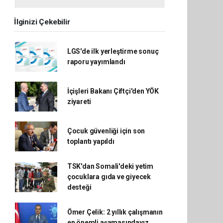
İlginizi Çekebilir
LGS'de ilk yerleştirme sonuç
raporu yayımlandı
İçişleri Bakanı Çiftçi'den YÖK
ziyareti
Çocuk güvenliği için son
toplantı yapıldı
TSK'dan Somali'deki yetim
çocuklara gıda ve giyecek
desteği
Ömer Çelik: 2 yıllık çalışmanın
en önemli aşamasındayız