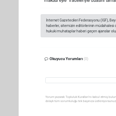
makbul eyle” ifadeleriyle duasını tama
İnternet Gazetecileri Federasyonu (İGF), Be
haberler, sitemizin editörlerinin müdahalesi
hukuki muhataplar haberi geçen ajanslar olup
Okuyucu Yorumları
(0)
Yorum yazarak Topluluk Kuralları’nı kabul etmiş bulun
dolaylı tüm sorumluluğu tek başınıza üstleniyorsunuz