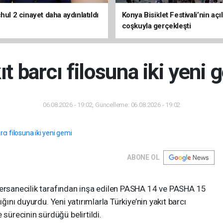
hul 2 cinayet daha aydınlatıldı
Konya Bisiklet Festivali’nin açıl
coşkuyla gerçekleşti
ıt barcı filosuna iki yeni 
06.08.2026 - 19:02, Güncelleme: 06.08.2026 - 19:02
ABONE OL
Tersanecilik tarafından inşa edilen PASHA 14 ve PASHA 15
ığını duyurdu. Yeni yatırımlarla Türkiye’nin yakıt barcı
ürecinin sürdüğü belirtildi.