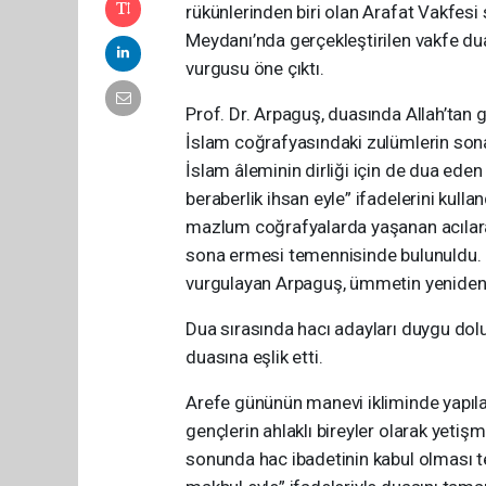
rükünlerinden biri olan Arafat Vakfesi
Meydanı’nda gerçekleştirilen vakfe dua
vurgusu öne çıktı.
Prof. Dr. Arpaguş, duasında Allah’tan 
İslam coğrafyasındaki zulümlerin sona e
İslam âleminin dirliği için de dua eden 
beraberlik ihsan eyle” ifadelerini kul
mazlum coğrafyalarda yaşanan acılara d
sona ermesi temennisinde bulunuldu. M
vurgulayan Arpaguş, ümmetin yeniden b
Dua sırasında hacı adayları duygu dolu
duasına eşlik etti.
Arefe gününün manevi ikliminde yapılan 
gençlerin ahlaklı bireyler olarak yetiş
sonunda hac ibadetinin kabul olması t