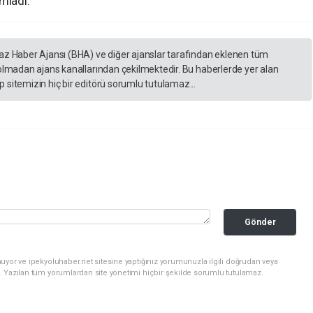
mladı.
yaz Haber Ajansı (BHA) ve diğer ajanslar tarafından eklenen tüm
 olmadan ajans kanallarından çekilmektedir. Bu haberlerde yer alan
 sitemizin hiç bir editörü sorumlu tutulamaz...
Gönder
uyor ve ipekyoluhaber.net sitesine yaptığınız yorumunuzla ilgili doğrudan veya
. Yazılan tüm yorumlardan site yönetimi hiçbir şekilde sorumlu tutulamaz.