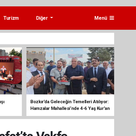
Turizm
Diğer
Menü
ışı
Bozkır’da Geleceğin Temelleri Atılıyor:
Hamzalar Mahallesi’nde 4-6 Yaş Kur'an
Kursu İnşaatı Başladı