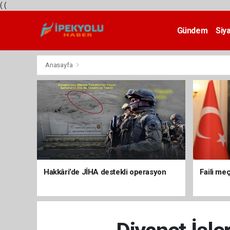
(
(
Gündem
Siy
Teknoloji
Anasayfa
Hakkâri’de JİHA destekli operasyon
Faili meç