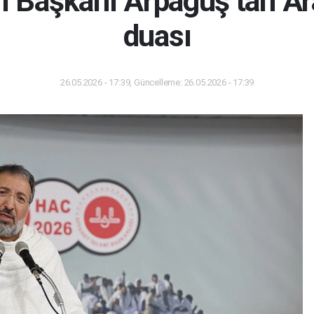
ri Başkanı Arpaguş’tan Ar
duası
26.05.2026 - 17:39, Güncelleme: 26.05.2026 - 17:39