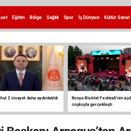
aset
Eğitim
Bölge
Sağlık
Spor
İş Dünyası
Kültür Sanat
hul 2 cinayet daha aydınlatıldı
Konya Bisiklet Festivali’nin açıl
coşkuyla gerçekleşti