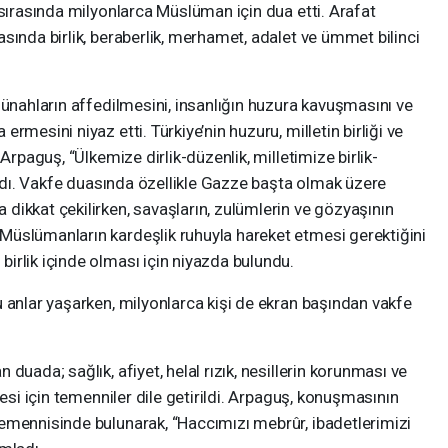
 sırasında milyonlarca Müslüman için dua etti. Arafat
sında birlik, beraberlik, merhamet, adalet ve ümmet bilinci
günahların affedilmesini, insanlığın huzura kavuşmasını ve
rmesini niyaz etti. Türkiye’nin huzuru, milletin birliği ve
Arpaguş, “Ülkemize dirlik-düzenlik, milletimize birlik-
landı. Vakfe duasında özellikle Gazze başta olmak üzere
ikkat çekilirken, savaşların, zulümlerin ve gözyaşının
üslümanların kardeşlik ruhuyla hareket etmesi gerektiğini
irlik içinde olması için niyazda bulundu.
 anlar yaşarken, milyonlarca kişi de ekran başından vakfe
duada; sağlık, afiyet, helal rızık, nesillerin korunması ve
mesi için temenniler dile getirildi. Arpaguş, konuşmasının
emennisinde bulunarak, “Haccımızı mebrûr, ibadetlerimizi