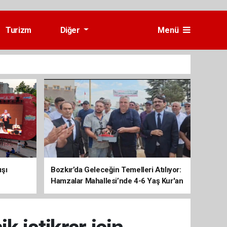
Turizm
Diğer
Menü
ışı
Bozkır’da Geleceğin Temelleri Atılıyor:
Hamzalar Mahallesi’nde 4-6 Yaş Kur'an
Kursu İnşaatı Başladı