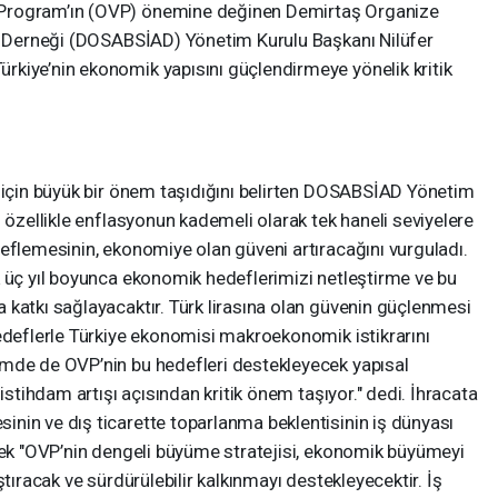
Program’ın (OVP) önemine değinen Demirtaş Organize
rı Derneği (DOSABSİAD) Yönetim Kurulu Başkanı Nilüfer
kiye’nin ekonomik yapısını güçlendirmeye yönelik kritik
ı için büyük bir önem taşıdığını belirten DOSABSİAD Yönetim
n özellikle enflasyonun kademeli olarak tek haneli seviyelere
eflemesinin, ekonomiye olan güveni artıracağını vurguladı.
k üç yıl boyunca ekonomik hedeflerimizi netleştirme ve bu
 katkı sağlayacaktır. Türk lirasına olan güvenin güçlenmesi
hedeflerle Türkiye ekonomisi makroekonomik istikrarını
emde de OVP’nin bu hedefleri destekleyecek yapısal
 istihdam artışı açısından kritik önem taşıyor." dedi. İhracata
nin ve dış ticarette toparlanma beklentisinin iş dünyası
erek "OVP’nin dengeli büyüme stratejisi, ekonomik büyümeyi
ştıracak ve sürdürülebilir kalkınmayı destekleyecektir. İş