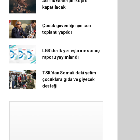
Asırlık Gece için köprü
kapatılacak
Çocuk güvenliği için son
toplantı yapıldı
LGS'de ilk yerleştirme sonuç
raporu yayımlandı
TSK'dan Somali'deki yetim
çocuklara gıda ve giyecek
desteği