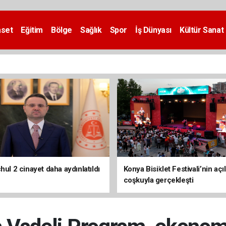
aset
Eğitim
Bölge
Sağlık
Spor
İş Dünyası
Kültür Sanat
hul 2 cinayet daha aydınlatıldı
Konya Bisiklet Festivali’nin açıl
coşkuyla gerçekleşti