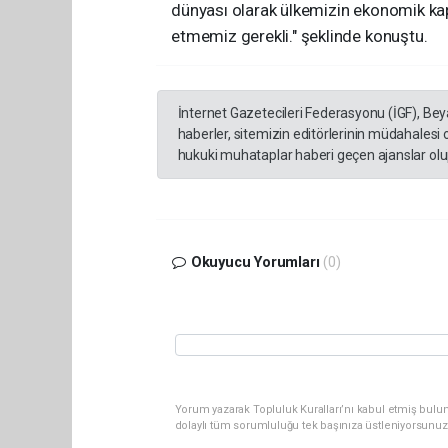
dünyası olarak ülkemizin ekonomik kapa
etmemiz gerekli." şeklinde konuştu.
İnternet Gazetecileri Federasyonu (İGF), Be
haberler, sitemizin editörlerinin müdahalesi
hukuki muhataplar haberi geçen ajanslar olup
Okuyucu Yorumları
(0)
Yorum yazarak Topluluk Kuralları’nı kabul etmiş bulun
dolaylı tüm sorumluluğu tek başınıza üstleniyorsunuz