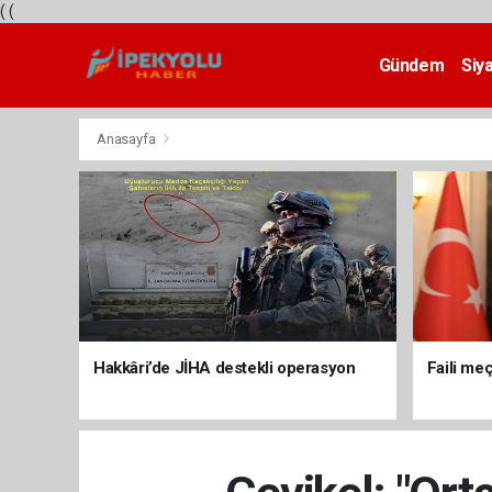
(
(
Gündem
Siy
Teknoloji
Anasayfa
Hakkâri’de JİHA destekli operasyon
Faili meç