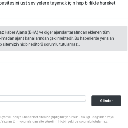
sitesini üst seviyelere taşımak için hep birlikte hareket
yaz Haber Ajansı (BHA) ve diğer ajanslar tarafından eklenen tüm
 olmadan ajans kanallarından çekilmektedir. Bu haberlerde yer alan
 sitemizin hiç bir editörü sorumlu tutulamaz...
Gönder
uyor ve ipekyoluhaber.net sitesine yaptığınız yorumunuzla ilgili doğrudan veya
. Yazılan tüm yorumlardan site yönetimi hiçbir şekilde sorumlu tutulamaz.