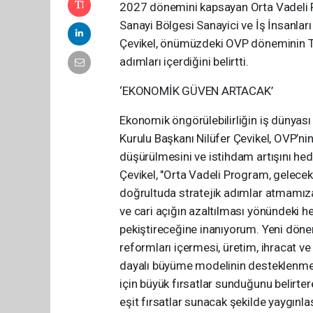
2027 dönemini kapsayan Orta Vadeli 
Sanayi Bölgesi Sanayici ve İş İnsanla
Çevikel, önümüzdeki OVP döneminin Tür
adımları içerdiğini belirtti.
‘EKONOMİK GÜVEN ARTACAK’
Ekonomik öngörülebilirliğin iş dünyas
Kurulu Başkanı Nilüfer Çevikel, OVP’ni
düşürülmesini ve istihdam artışını hed
Çevikel, "Orta Vadeli Program, gelece
doğrultuda stratejik adımlar atmamıza
ve cari açığın azaltılması yönündeki 
pekiştireceğine inanıyorum. Yeni dön
reformları içermesi, üretim, ihracat ve
dayalı büyüme modelinin desteklenmesi
için büyük fırsatlar sunduğunu belirt
eşit fırsatlar sunacak şekilde yaygınla