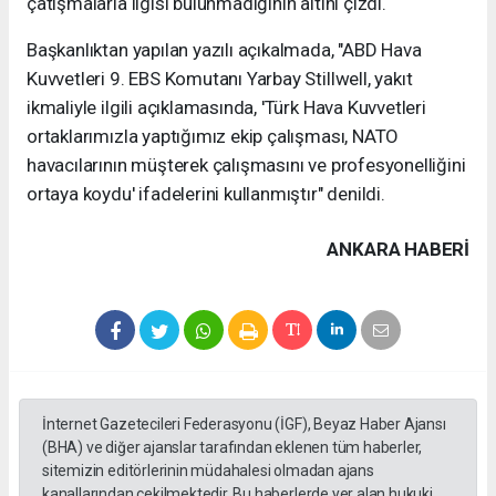
çatışmalarla ilgisi bulunmadığının altını çizdi.
Başkanlıktan yapılan yazılı açıkalmada, "ABD Hava
Kuvvetleri 9. EBS Komutanı Yarbay Stillwell, yakıt
ikmaliyle ilgili açıklamasında, 'Türk Hava Kuvvetleri
ortaklarımızla yaptığımız ekip çalışması, NATO
havacılarının müşterek çalışmasını ve profesyonelliğini
ortaya koydu' ifadelerini kullanmıştır" denildi.
ANKARA HABERİ
İnternet Gazetecileri Federasyonu (İGF), Beyaz Haber Ajansı
(BHA) ve diğer ajanslar tarafından eklenen tüm haberler,
sitemizin editörlerinin müdahalesi olmadan ajans
kanallarından çekilmektedir. Bu haberlerde yer alan hukuki