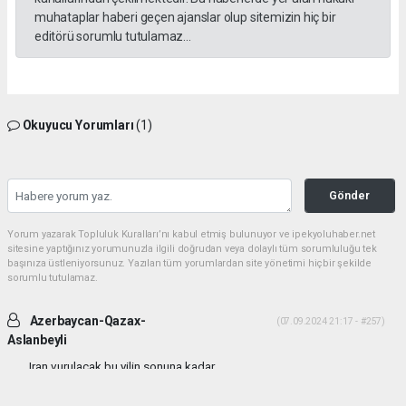
muhataplar haberi geçen ajanslar olup sitemizin hiç bir
editörü sorumlu tutulamaz...
Okuyucu Yorumları
(1)
Gönder
Yorum yazarak Topluluk Kuralları’nı kabul etmiş bulunuyor ve ipekyoluhaber.net
sitesine yaptığınız yorumunuzla ilgili doğrudan veya dolaylı tüm sorumluluğu tek
başınıza üstleniyorsunuz. Yazılan tüm yorumlardan site yönetimi hiçbir şekilde
sorumlu tutulamaz.
Azerbaycan-Qazax-
(07.09.2024 21:17 - #257)
Aslanbeyli
Iran vurulacak bu yilin sonuna kadar...
Yorumu Yanıtla