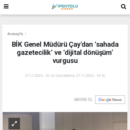
(
(
(
Anasayfa
BİK Genel Müdürü Çay'dan ‘sahada
gazetecilik’ ve ‘dijital dönüşüm’
vurgusu
27.11.2025 - 16:10, Güncelleme: 27.11.2025 - 16:10
ABONE OL