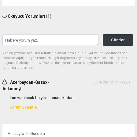
Okuyucu Yorumları
(1)
Gönder
Yorum yazarak Topluluk Kuralları’nı kabul etmiş bulunuyor ve ipekyoluhaber.net
sitesine yaptığınız yorumunuzla ilgili doğrudan veya dolaylı tüm sorumluluğu tek
başınıza üstleniyorsunuz. Yazılan tüm yorumlardan site yönetimi hiçbir şekilde
sorumlu tutulamaz.
Azerbaycan-Qazax-
(07.09.2024 21:17 - #257)
Aslanbeyli
Iran vurulacak bu yilin sonuna kadar...
Yorumu Yanıtla
Anasayfa
Gündem