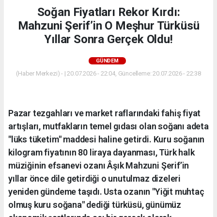
Soğan Fiyatları Rekor Kırdı:
Mahzuni Şerif’in O Meşhur Türküsü
Yıllar Sonra Gerçek Oldu!
GÜNDEM
(Haber Merkezi) - | 20.07.2026 - 22:04, Güncelleme: 20.07.2026 - 22:38
Pazar tezgahları ve market raflarındaki fahiş fiyat
artışları, mutfakların temel gıdası olan soğanı adeta
"lüks tüketim" maddesi haline getirdi. Kuru soğanın
kilogram fiyatının 80 liraya dayanması, Türk halk
müziğinin efsanevi ozanı Âşık Mahzuni Şerif’in
yıllar önce dile getirdiği o unutulmaz dizeleri
yeniden gündeme taşıdı. Usta ozanın "Yiğit muhtaç
olmuş kuru soğana" dediği türküsü, günümüz