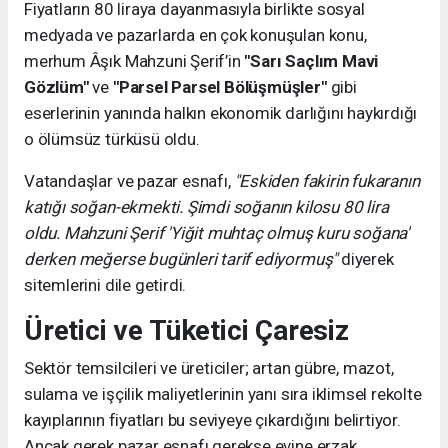
Fiyatların 80 liraya dayanmasıyla birlikte sosyal
medyada ve pazarlarda en çok konuşulan konu,
merhum Âşık Mahzuni Şerif’in
"Sarı Saçlım Mavi
Gözlüm"
ve
"Parsel Parsel Bölüşmüşler"
gibi
eserlerinin yanında halkın ekonomik darlığını haykırdığı
o ölümsüz türküsü oldu.
Vatandaşlar ve pazar esnafı,
"Eskiden fakirin fukaranın
katığı soğan-ekmekti. Şimdi soğanın kilosu 80 lira
oldu. Mahzuni Şerif 'Yiğit muhtaç olmuş kuru soğana'
derken meğerse bugünleri tarif ediyormuş"
diyerek
sitemlerini dile getirdi.
Üretici ve Tüketici Çaresiz
Sektör temsilcileri ve üreticiler; artan gübre, mazot,
sulama ve işçilik maliyetlerinin yanı sıra iklimsel rekolte
kayıplarının fiyatları bu seviyeye çıkardığını belirtiyor.
Ancak gerek pazar esnafı gerekse evine erzak