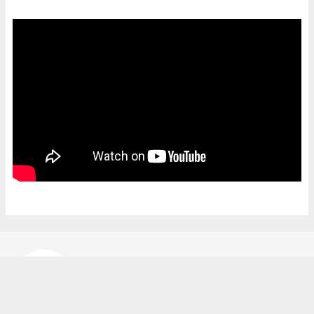
Bekir Karakuş
bekir@ipekyoluhaber.net